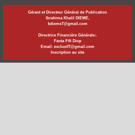
Gérant et Directeur Général de Publication
Ibrahima Khalil DIEME,
kdieme7@gmail.com
Directrice Financière Générale:.
Fanta Fifi Diop
Email: exclusif7@gmail.com
Inscription au site