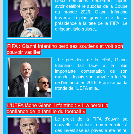
Deux semaines seulement après
avoir célébré le succès de la Coupe
du monde 2026, Gianni Infantino
traverse la plus grave crise de sa
présidence à la tête de la FIFA. Le
dirigeant italo-suisse,...
FIFA : Gianni Infantino perd ses soutiens et voit son
pouvoir vaciller
Le président de la FIFA, Gianni
Infantino, fait face à la plus
importante contestation de son
mandat depuis son arrivée à la tête
de l'instance en 2016. Fragilisé par la
fronde de l'UEFA et la...
L'UEFA lâche Gianni Infantino : « Il a perdu la
confiance de la famille du football »
Le projet de la FIFA d’ouvrir sa
nouvelle structure commerciale à
des investisseurs privés a été retiré,