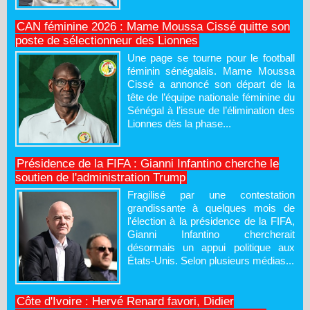
CAN féminine 2026 : Mame Moussa Cissé quitte son
poste de sélectionneur des Lionnes
Une page se tourne pour le football
féminin sénégalais. Mame Moussa
Cissé a annoncé son départ de la
tête de l’équipe nationale féminine du
Sénégal à l’issue de l’élimination des
Lionnes dès la phase...
Présidence de la FIFA : Gianni Infantino cherche le
soutien de l'administration Trump
Fragilisé par une contestation
grandissante à quelques mois de
l'élection à la présidence de la FIFA,
Gianni Infantino chercherait
désormais un appui politique aux
États-Unis. Selon plusieurs médias...
Côte d'Ivoire : Hervé Renard favori, Didier