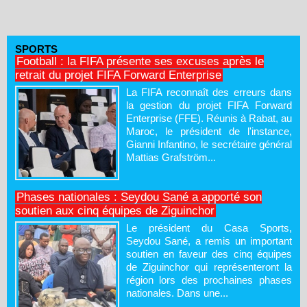
SPORTS
Football : la FIFA présente ses excuses après le
retrait du projet FIFA Forward Enterprise
La FIFA reconnaît des erreurs dans
la gestion du projet FIFA Forward
Enterprise (FFE). Réunis à Rabat, au
Maroc, le président de l'instance,
Gianni Infantino, le secrétaire général
Mattias Grafström...
Phases nationales : Seydou Sané a apporté son
soutien aux cinq équipes de Ziguinchor
Le président du Casa Sports,
Seydou Sané, a remis un important
soutien en faveur des cinq équipes
de Ziguinchor qui représenteront la
région lors des prochaines phases
nationales. Dans une...