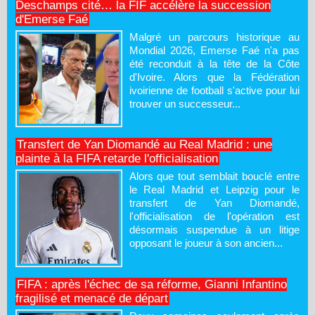
Deschamps cité… la FIF accélère la succession
d'Emerse Faé
Malgré un parcours historique au
Mondial 2026, Emerse Faé n'a pas
été reconduit à la tête de la Côte
d'Ivoire. Alors que la Fédération
ivoirienne de football s'active pour lui
trouver un successeur...
Transfert de Yan Diomandé au Real Madrid : une
plainte à la FIFA retarde l'officialisation
Alors que tout semblait bouclé entre
le Real Madrid et Leipzig pour le
transfert de Yan Diomandé,
l'officialisation de l'opération est
désormais suspendue à un litige
opposant le joueur à son ancien...
FIFA : après l'échec de sa réforme, Gianni Infantino
fragilisé et menacé de départ