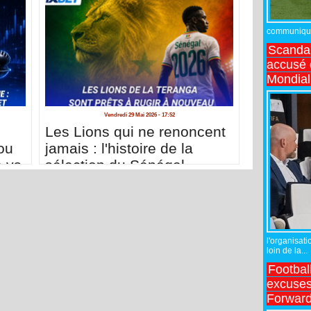
communiqué,
Scandal
accusé d
Mondial
Vendredi 29 Mai 2026 - 17:52
Les Lions qui ne renoncent
ou
jamais : l'histoire de la
e vs
sélection du Sénégal
l'organisati
loin de la...
Footbal
excuses 
Forward