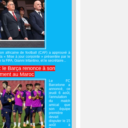
on africaine de football (CAF) a approuvé à
 la « Mise à jour conjointe » présentée par le
 la FIFA, Gianni Infantino, et le secrétaire...
 : le Barça renonce à son
ement au Maroc
Le FC
Barcelone a
annoncé, ce
jeudi 6 août,
l'annulation
du match
amical que
son équipe
première
devait
disputer le 15
août à