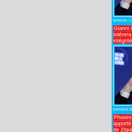
terminée. L
Gianni 
tolérera
intégrit
président de
Phases 
apporté
de Zigu