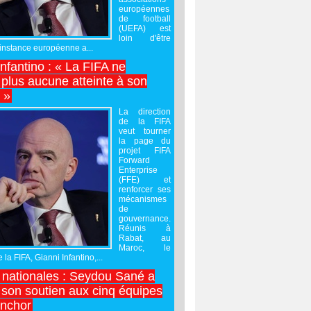
européennes
de football
(UEFA) est
loin d'être
'instance européenne a...
Infantino : « La FIFA ne
 plus aucune atteinte à son
é »
La direction
de la FIFA
veut tourner
la page du
projet FIFA
Forward
Enterprise
(FFE) et
renforcer ses
mécanismes
de
gouvernance.
Réunis à
Rabat, au
Maroc, le
 la FIFA, Gianni Infantino,...
nationales : Seydou Sané a
 son soutien aux cinq équipes
inchor