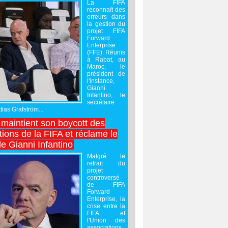
La FIFA
reconnaît des
erreurs dans
la gestion du
projet FIFA
Forward
Enterprise
(FFE). Réunis
à Rabat, au
Maroc, le
président de
l'instance,
Gianni
Infantino, le
secrétaire
ias Grafström...
maintient son boycott des
ions de la FIFA et réclame le
e Gianni Infantino
Malgré le
retrait du
projet
controversé
de FIFA
Forward
Enterprise, la
crise entre la
FIFA et
l'Union des
associations