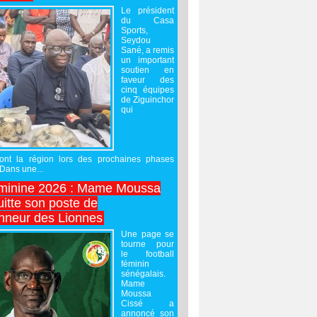
Le président
du Casa
Sports,
Seydou
Sané, a remis
un important
soutien en
faveur des
cinq équipes
de Ziguinchor
qui
ront la région lors des prochaines phases
 Dans une...
minine 2026 : Mame Moussa
uitte son poste de
onneur des Lionnes
Une page se
tourne pour
le football
féminin
sénégalais.
Mame
Moussa
Cissé a
annoncé son