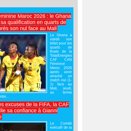
minine Maroc 2026 : le Ghana
sa qualification en quarts de
près son nul face au Mali
Le Ghana a
validé son
billet pour les
quarts de
finale de la
TotalEnergies
CAF CAN
Féminine
Maroc 2026
après avoir
arraché un
match nul (1-
1) face au
Mali, jeudi,
au terme
tre...
es excuses de la FIFA, la CAF
lle sa confiance à Gianni
o
Le Comité
exécutif de la