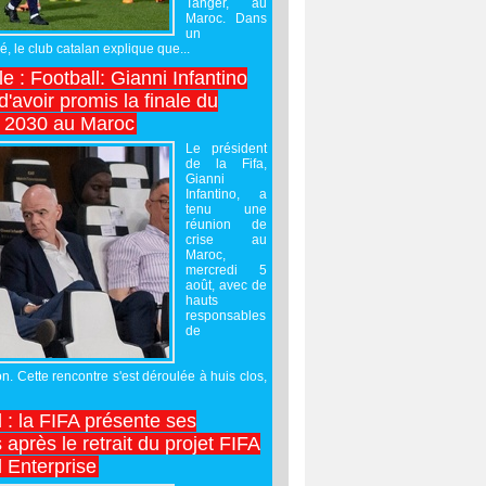
Tanger, au
Maroc. Dans
un
 le club catalan explique que...
e : Football: Gianni Infantino
'avoir promis la finale du
 2030 au Maroc
Le président
de la Fifa,
Gianni
Infantino, a
tenu une
réunion de
crise au
Maroc,
mercredi 5
août, avec de
hauts
responsables
de
on. Cette rencontre s'est déroulée à huis clos,
l : la FIFA présente ses
après le retrait du projet FIFA
 Enterprise