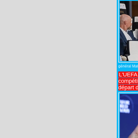
général Matt
L'UEFA 
compétit
départ d