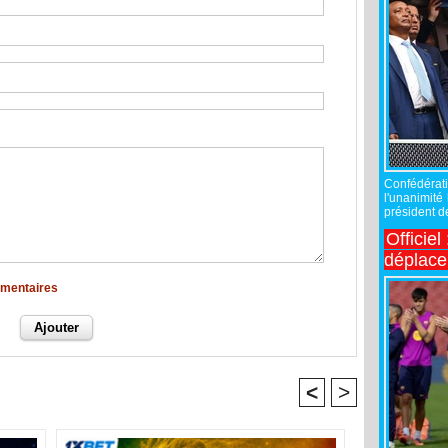
Confédérati
l'unanimité
président de
Officiel
déplac
mmentaires
<
>