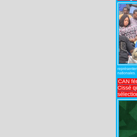
représente
nationales.
CAN fé
Cissé q
sélecti