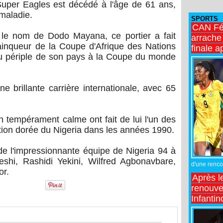
Super Eagles est décédé à l'âge de 61 ans,
 maladie.
SPORTS
CAN Fé
le nom de Dodo Mayana, ce portier a fait
arrache 
vainqueur de la Coupe d'Afrique des Nations
finale a
du périple de son pays à la Coupe du monde
 brillante carrière internationale, avec 65
n tempérament calme ont fait de lui l'un des
ation dorée du Nigeria dans les années 1990.
e l'impressionnante équipe de Nigeria 94 à
eshi, Rashidi Yekini, Wilfred Agbonavbare,
d'une rencon
or.
Après l
renouve
Infantin