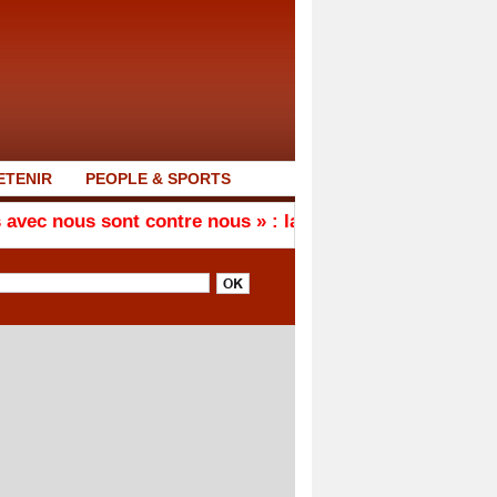
ETENIR
PEOPLE & SPORTS
s sont contre nous » : la mise en garde de Kambatouko 