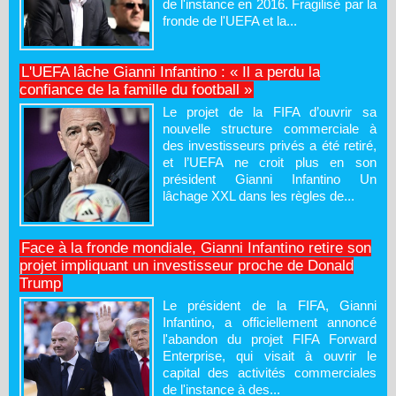
de l'instance en 2016. Fragilisé par la
fronde de l'UEFA et la...
L'UEFA lâche Gianni Infantino : « Il a perdu la
confiance de la famille du football »
Le projet de la FIFA d’ouvrir sa
nouvelle structure commerciale à
des investisseurs privés a été retiré,
et l’UEFA ne croit plus en son
président Gianni Infantino Un
lâchage XXL dans les règles de...
Face à la fronde mondiale, Gianni Infantino retire son
projet impliquant un investisseur proche de Donald
Trump
Le président de la FIFA, Gianni
Infantino, a officiellement annoncé
l'abandon du projet FIFA Forward
Enterprise, qui visait à ouvrir le
capital des activités commerciales
de l'instance à des...