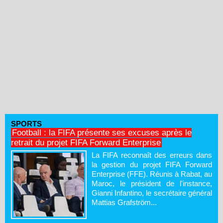
SPORTS
Football : la FIFA présente ses excuses après le
retrait du projet FIFA Forward Enterprise
La FIFA reconnaît des erreurs dans
la gestion du projet FIFA Forward
Enterprise (FFE). Réunis à Rabat, au
Maroc, le président de l'instance,
Gianni Infantino, le secrétaire général
Mattias Grafström...