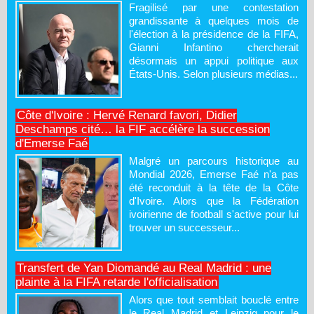
Fragilisé par une contestation
grandissante à quelques mois de
l'élection à la présidence de la FIFA,
Gianni Infantino chercherait
désormais un appui politique aux
États-Unis. Selon plusieurs médias...
Côte d'Ivoire : Hervé Renard favori, Didier
Deschamps cité… la FIF accélère la succession
d'Emerse Faé
Malgré un parcours historique au
Mondial 2026, Emerse Faé n'a pas
été reconduit à la tête de la Côte
d'Ivoire. Alors que la Fédération
ivoirienne de football s'active pour lui
trouver un successeur...
Transfert de Yan Diomandé au Real Madrid : une
plainte à la FIFA retarde l'officialisation
Alors que tout semblait bouclé entre
le Real Madrid et Leipzig pour le