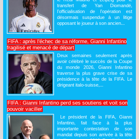
transfert de Yan Diomandé,
l'officialisation de l'opération est
désormais suspendue à un litige
opposant le joueur à son ancien...
FIFA : après l'échec de sa réforme, Gianni Infantino
fragilisé et menacé de départ
Deux semaines seulement après
avoir célébré le succès de la Coupe
du monde 2026, Gianni Infantino
traverse la plus grave crise de sa
présidence à la tête de la FIFA. Le
dirigeant italo-suisse,...
FIFA : Gianni Infantino perd ses soutiens et voit son
pouvoir vaciller
Le président de la FIFA, Gianni
Infantino, fait face à la plus
importante contestation de son
mandat depuis son arrivée à la tête