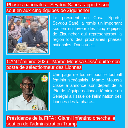
Phases nationales : Seydou Sané a apporté son
soutien aux cinq équipes de Ziguinchor
Le président du Casa Sports,
Seydou Sané, a remis un important
soutien en faveur des cinq équipes
de Ziguinchor qui représenteront la
région lors des prochaines phases
nationales. Dans une...
CAN féminine 2026 : Mame Moussa Cissé quitte son
poste de sélectionneur des Lionnes
Une page se tourne pour le football
féminin sénégalais. Mame Moussa
Cissé a annoncé son départ de la
tête de l’équipe nationale féminine du
Sénégal à l’issue de l’élimination des
Lionnes dès la phase...
Présidence de la FIFA : Gianni Infantino cherche le
soutien de l'administration Trump