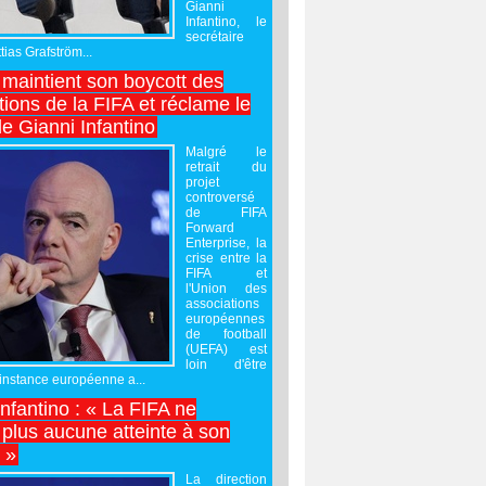
Gianni
Infantino, le
secrétaire
ias Grafström...
maintient son boycott des
ions de la FIFA et réclame le
e Gianni Infantino
Malgré le
retrait du
projet
controversé
de FIFA
Forward
Enterprise, la
crise entre la
FIFA et
l'Union des
associations
européennes
de football
(UEFA) est
loin d'être
'instance européenne a...
Infantino : « La FIFA ne
 plus aucune atteinte à son
é »
La direction