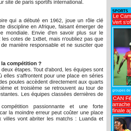
r site de paris sportifs international.
SPORTS
Le Came
toire qui a débuté en 1962, joue un rôle clé
Vert s'o
e discipline en Afrique, faisant émerger de
e mondiale. Envie d'en savoir plus sur le
t les cotes de 1xBet, mais n'oubliez pas que
s de manière responsable et ne susciter que
la compétition ?
 deux étapes. Tout d'abord, les équipes sont
 elles s'affrontent pour une place en séries
 des poules accèdent directement aux quarts
xième et troisième se retrouvent au tour de
groupes de 
restantes. Les équipes classées dernières de
CAN Fé
arrache 
compétition passionnante et une forte
finale a
ar la moindre erreur peut coûter une place
villes vont abriter les matchs : Luanda et