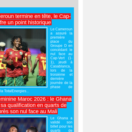
roun termine en tête, le Cap-
ffre un point historique
Le Cameroun
a assuré la
première
place du
Groupe D en
concédant le
nul face au
Cap-Vert (1-
1), jeudi à
Casablanca,
lors de la
troisième et
dernière
journée de la
phase de
la TotalEnergies...
minine Maroc 2026 : le Ghana
sa qualification en quarts de
près son nul face au Mali
Le Ghana a
validé son
billet pour les
quarts de