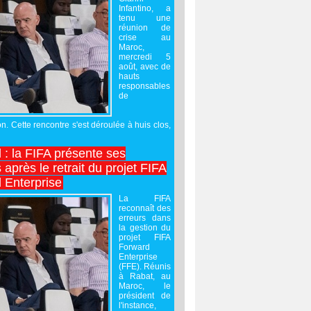
Infantino, a
tenu une
réunion de
crise au
Maroc,
mercredi 5
août, avec de
hauts
responsables
de
on. Cette rencontre s'est déroulée à huis clos,
l : la FIFA présente ses
après le retrait du projet FIFA
 Enterprise
La FIFA
reconnaît des
erreurs dans
la gestion du
projet FIFA
Forward
Enterprise
(FFE). Réunis
à Rabat, au
Maroc, le
président de
l'instance,