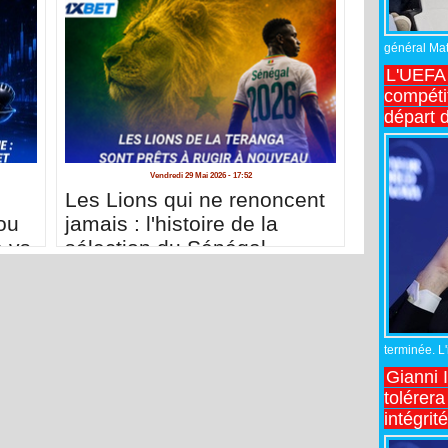
général Matt
L'UEFA 
compétit
départ d
Vendredi 29 Mai 2026 - 17:52
Les Lions qui ne renoncent
ou
jamais : l'histoire de la
e vs
sélection du Sénégal
terminée. L
Gianni 
tolérera
intégrit