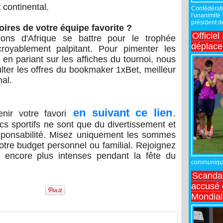
 continental.
Confédérati
l'unanimité
président de
ires de votre équipe favorite ?
Officiel
tions d'Afrique se battre pour le trophée
déplac
royablement palpitant. Pour pimenter les
n en pariant sur les affiches du tournoi, nous
er les offres du bookmaker 1xBet, meilleur
nal.
en suivant ce lien
enir votre favori
.
cs sportifs ne sont que du divertissement et
esponsabilité. Misez uniquement les sommes
votre budget personnel ou familial. Rejoignez
 encore plus intenses pendant la fête du
communiqué,
Scandal
accusé d
Mondial