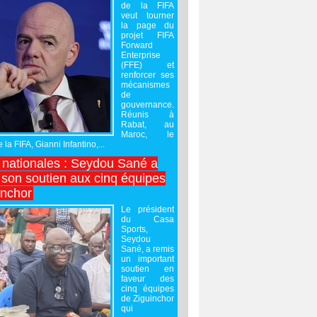
de la FIFA
veut tourner
la page du
projet FIFA
Forward
Enterprise
(FFE) et
renforcer ses
mécanismes
de
gouvernance.
Réunis à
Rabat, au
Maroc, le
 la FIFA, Gianni Infantino,...
nationales : Seydou Sané a
 son soutien aux cinq équipes
inchor
Le président
du Casa
Sports,
Seydou
Sané, a remis
un important
soutien en
faveur des
cinq équipes
de Ziguinchor
qui