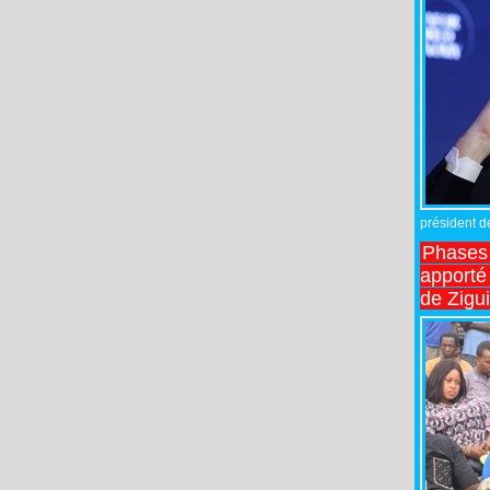
président de
Phases 
apporté
de Zigu