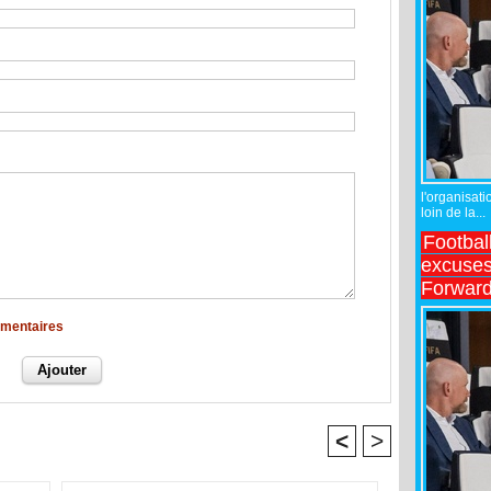
l'organisati
loin de la...
Footbal
excuses 
Forward
mmentaires
<
>