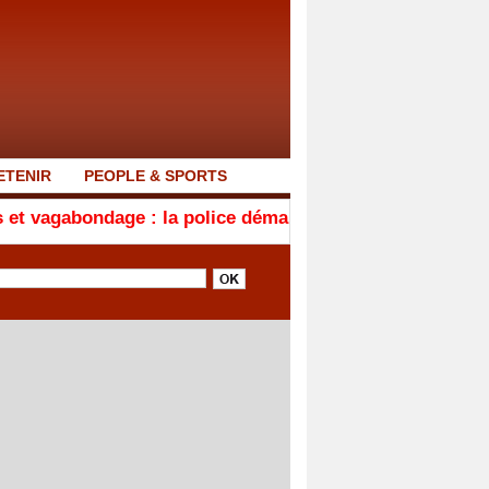
ETENIR
PEOPLE & SPORTS
dage : la police démantèle un foyer d'insécurité à la M