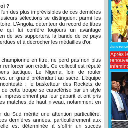
oi ?
l'un des plus imprévisibles de ces dernières
lusieurs sélections se distinguent parmi les
toire. L'Angola, détenteur du record de titres
 ce qui lui confère toujours un avantage
ien de ses supporters, la bande de ce pays
erdues et à décrocher les médailles d'or.
d'une rencon
Après l
, championne en titre, ne perd pas non plus
renouve
 renforcer son crédit. Ce collectif est réputé
Infantin
ens tactique. Le Nigeria, loin de rouler
st un grand prétendant au sacre. L'équipe
incontesté : le basketteur des Rockets de
de cette troupe se caractérise par un style
s impressionnent par leur gabarit et ont pris
 des matches de haut niveau, notamment en
 du Sud mérite une attention particulière.
ces dernières années, particulièrement aux
elle est déterminée à s’offrir un succès