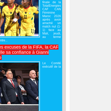
finale de la
TotalEnergies
CAF CAN
Féminine
Maroc 2026
après avoir
arraché un
match nul (1-
1) face au
Mali, jeudi,
au terme
tre...
es excuses de la FIFA, la CAF
lle sa confiance à Gianni
o
Le Comité
exécutif de la