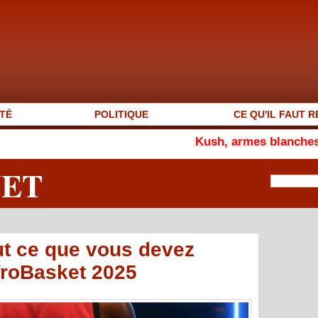
TÉ
POLITIQUE
CE QU'IL FAUT R
Kush, armes blanches et vagabon
NET
out ce que vous devez
froBasket 2025