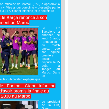
on africaine de football (CAF) a approuvé à
 la « Mise à jour conjointe » présentée par le
 la FIFA, Gianni Infantino, et le secrétaire...
 : le Barça renonce à son
ement au Maroc
Le FC
Barcelone a
annoncé, ce
jeudi 6 août,
l'annulation
du match
amical que
son équipe
première
devait
disputer le 15
août à
Tanger, au
Maroc. Dans
un
 le club catalan explique que...
e : Football: Gianni Infantino
'avoir promis la finale du
 2030 au Maroc
Le président
de la Fifa,
Gianni