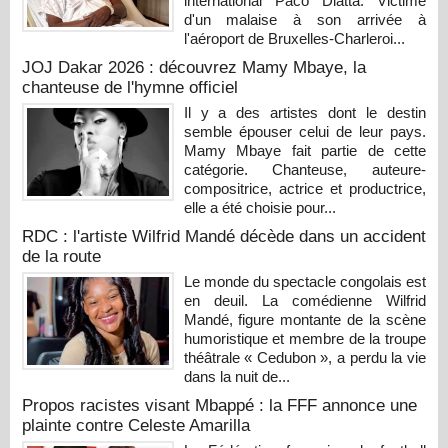
international Paco Diatta. Victime
d'un malaise à son arrivée à
l'aéroport de Bruxelles-Charleroi...
JOJ Dakar 2026 : découvrez Mamy Mbaye, la
chanteuse de l'hymne officiel
Il y a des artistes dont le destin
semble épouser celui de leur pays.
Mamy Mbaye fait partie de cette
catégorie. Chanteuse, auteure-
compositrice, actrice et productrice,
elle a été choisie pour...
RDC : l'artiste Wilfrid Mandé décède dans un accident
de la route
Le monde du spectacle congolais est
en deuil. La comédienne Wilfrid
Mandé, figure montante de la scène
humoristique et membre de la troupe
théâtrale « Cedubon », a perdu la vie
dans la nuit de...
Propos racistes visant Mbappé : la FFF annonce une
plainte contre Celeste Amarilla