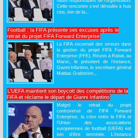
hauts responsables de l'organisation.
Cette rencontre s'est déroulée à huis
clos, loin de la...
Football : la FIFA présente ses excuses après le
retrait du projet FIFA Forward Enterprise
La FIFA reconnaît des erreurs dans
la gestion du projet FIFA Forward
Enterprise (FFE). Réunis à Rabat, au
Maroc, le président de l'instance,
Gianni Infantino, le secrétaire général
Mattias Grafström...
L'UEFA maintient son boycott des compétitions de la
FIFA et réclame le départ de Gianni Infantino
Malgré le retrait du projet
controversé de FIFA Forward
Enterprise, la crise entre la FIFA et
l'Union des associations
européennes de football (UEFA) est
loin d'être terminée. L'instance