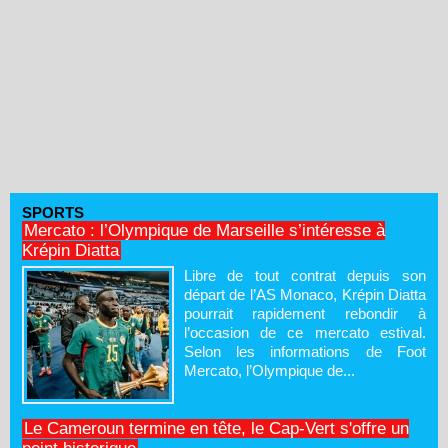
SPORTS
Mercato : l’Olympique de Marseille s’intéresse à
Krépin Diatta
Libre de tout contrat depuis son
départ de l’AS Monaco, Krépin Diatta
pourrait rapidement rebondir à
l’occasion de ce mercato estival.
Selon les informations de Foot
Mercato, l’Olympique de...
Le Cameroun termine en tête, le Cap-Vert s'offre un