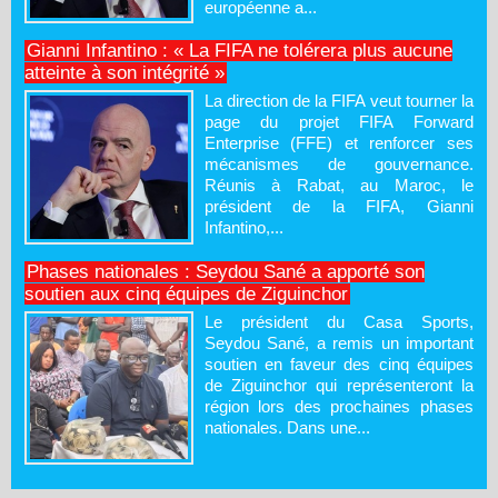
européenne a...
Gianni Infantino : « La FIFA ne tolérera plus aucune
atteinte à son intégrité »
La direction de la FIFA veut tourner la
page du projet FIFA Forward
Enterprise (FFE) et renforcer ses
mécanismes de gouvernance.
Réunis à Rabat, au Maroc, le
président de la FIFA, Gianni
Infantino,...
Phases nationales : Seydou Sané a apporté son
soutien aux cinq équipes de Ziguinchor
Le président du Casa Sports,
Seydou Sané, a remis un important
soutien en faveur des cinq équipes
de Ziguinchor qui représenteront la
région lors des prochaines phases
nationales. Dans une...