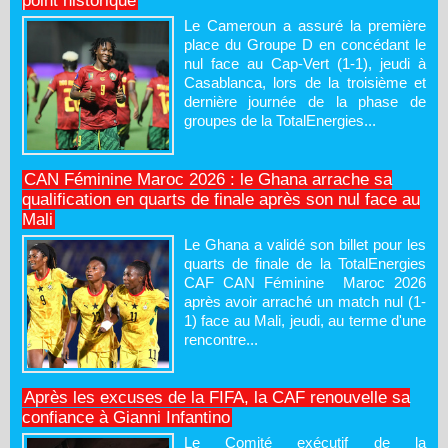
point historique
Le Cameroun a assuré la première
place du Groupe D en concédant le
nul face au Cap-Vert (1-1), jeudi à
Casablanca, lors de la troisième et
dernière journée de la phase de
groupes de la TotalEnergies...
CAN Féminine Maroc 2026 : le Ghana arrache sa
qualification en quarts de finale après son nul face au
Mali
Le Ghana a validé son billet pour les
quarts de finale de la TotalEnergies
CAF CAN Féminine Maroc 2026
après avoir arraché un match nul (1-
1) face au Mali, jeudi, au terme d'une
rencontre...
Après les excuses de la FIFA, la CAF renouvelle sa
confiance à Gianni Infantino
Le Comité exécutif de la