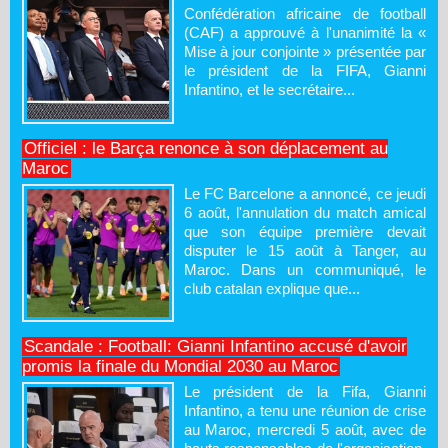
Confédération africaine de football
(CAF) a approuvé à l'unanimité la «
Mise à jour conjointe » présentée par
le président de la FIFA, Gianni
Infantino, et le secrétaire...
Officiel : le Barça renonce à son déplacement au
Maroc
Le FC Barcelone a annoncé, ce jeudi
6 août, l'annulation du match amical
que son équipe première devait
disputer le 15 août à Tanger, au
Maroc. Dans un communiqué, le
club catalan explique que...
Scandale : Football: Gianni Infantino accusé d'avoir
promis la finale du Mondial 2030 au Maroc
Le président de la Fifa, Gianni
Infantino, a tenu une réunion de crise
au Maroc, mercredi 5 août, avec de