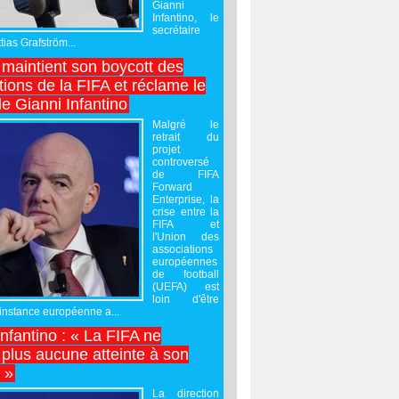
Gianni
Infantino, le
secrétaire
ias Grafström...
maintient son boycott des
ions de la FIFA et réclame le
e Gianni Infantino
Malgré le
retrait du
projet
controversé
de FIFA
Forward
Enterprise, la
crise entre la
FIFA et
l'Union des
associations
européennes
de football
(UEFA) est
loin d'être
'instance européenne a...
Infantino : « La FIFA ne
 plus aucune atteinte à son
é »
La direction