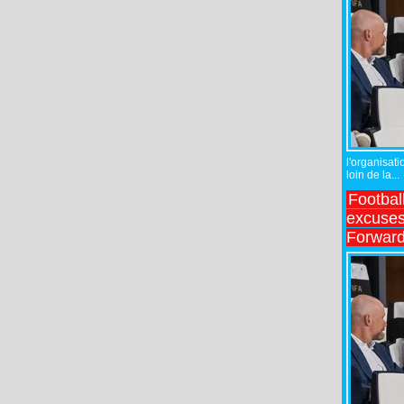
l'organisati
loin de la...
Footbal
excuses 
Forward