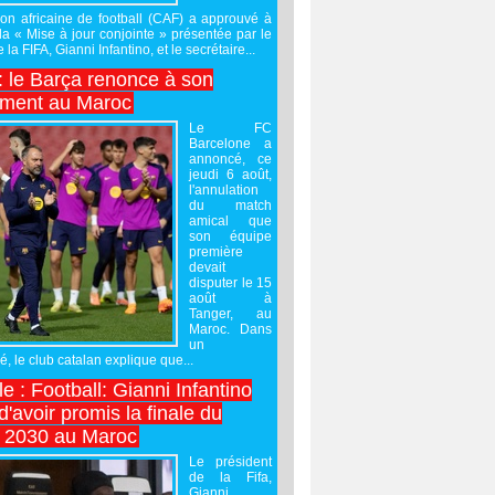
on africaine de football (CAF) a approuvé à
 la « Mise à jour conjointe » présentée par le
 la FIFA, Gianni Infantino, et le secrétaire...
 : le Barça renonce à son
ement au Maroc
Le FC
Barcelone a
annoncé, ce
jeudi 6 août,
l'annulation
du match
amical que
son équipe
première
devait
disputer le 15
août à
Tanger, au
Maroc. Dans
un
 le club catalan explique que...
e : Football: Gianni Infantino
'avoir promis la finale du
 2030 au Maroc
Le président
de la Fifa,
Gianni