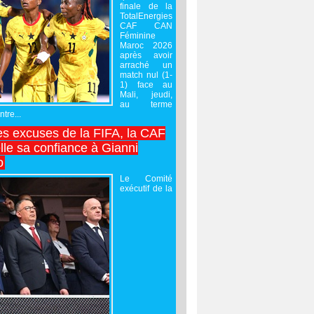
finale de la
TotalEnergies
CAF CAN
Féminine
Maroc 2026
après avoir
arraché un
match nul (1-
1) face au
Mali, jeudi,
au terme
tre...
es excuses de la FIFA, la CAF
lle sa confiance à Gianni
o
Le Comité
exécutif de la