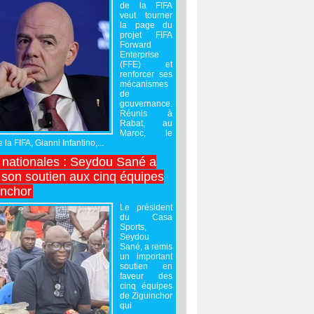
de la FIFA
veut tourner
la page du
projet FIFA
Forward
Enterprise
(FFE) et
renforcer ses
mécanismes
de
gouvernance.
Réunis à
Rabat, au
Maroc, le
 la FIFA, Gianni Infantino,...
nationales : Seydou Sané a
 son soutien aux cinq équipes
inchor
Le président
du Casa
Sports,
Seydou
Sané, a remis
un important
soutien en
faveur des
cinq équipes
de Ziguinchor
qui