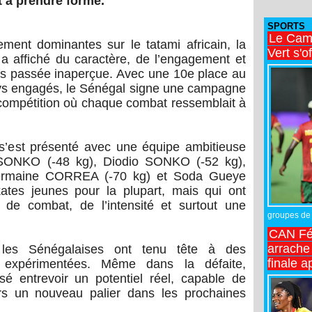
à prendre forme.
SPORTS
Le Came
ment dominantes sur le tatami africain, la
Vert s'o
a affiché du caractère, de l’engagement et
as passée inaperçue. Avec une 10e place au
ys engagés, le Sénégal signe une campagne
 compétition où chaque combat ressemblait à
s’est présenté avec une équipe ambitieuse
ONKO (-48 kg), Diodio SONKO (-52 kg),
ermaine CORREA (-70 kg) et Soda Gueye
tes jeunes pour la plupart, mais qui ont
de combat, de l’intensité et surtout une
groupes de 
CAN Fé
arrache 
, les Sénégalaises ont tenu tête à des
finale a
 expérimentées. Même dans la défaite,
ssé entrevoir un potentiel réel, capable de
ers un nouveau palier dans les prochaines