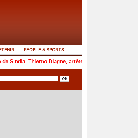
ETENIR
PEOPLE & SPORTS
 Thierno Diagne, arrêté par la Section de recherches de Th