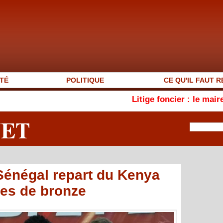
TÉ
POLITIQUE
CE QU'IL FAUT R
Litige foncier : le maire de Sindia,
NET
 Sénégal repart du Kenya
les de bronze