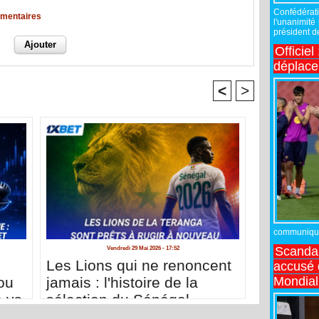
Confédérati
mmentaires
l'unanimité
président de
Officiel
déplac
<
>
communiqué,
Scandal
Vendredi 29 Mai 2026 - 17:52
Les Lions qui ne renoncent
accusé d
Mondial
ou
jamais : l'histoire de la
e vs
sélection du Sénégal