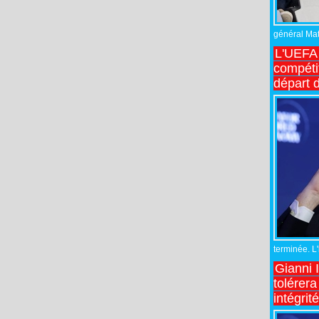
général Matt
L'UEFA 
compétit
départ d
terminée. L
Gianni 
tolérera
intégrit