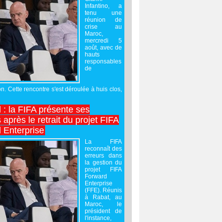
Infantino, a
tenu une
réunion de
crise au
Maroc,
mercredi 5
août, avec de
hauts
responsables
de
on. Cette rencontre s'est déroulée à huis clos,
l : la FIFA présente ses
après le retrait du projet FIFA
 Enterprise
La FIFA
reconnaît des
erreurs dans
la gestion du
projet FIFA
Forward
Enterprise
(FFE). Réunis
à Rabat, au
Maroc, le
président de
l'instance,