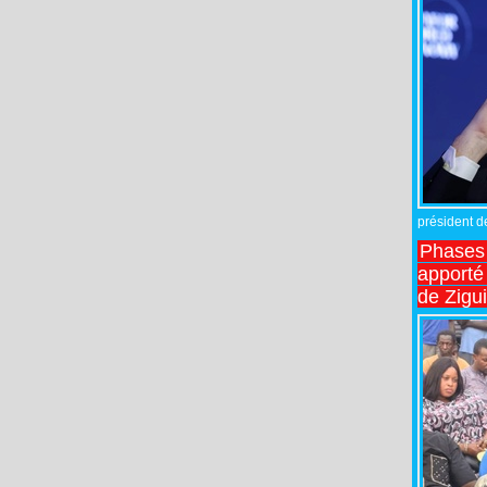
président de
Phases 
apporté
de Zigu