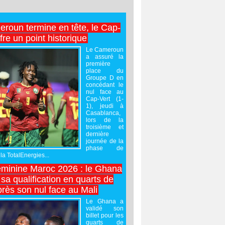
roun termine en tête, le Cap-
ffre un point historique
Le Cameroun
a assuré la
première
place du
Groupe D en
concédant le
nul face au
Cap-Vert (1-
1), jeudi à
Casablanca,
lors de la
troisième et
dernière
journée de la
phase de
la TotalEnergies...
minine Maroc 2026 : le Ghana
sa qualification en quarts de
près son nul face au Mali
Le Ghana a
validé son
billet pour les
quarts de