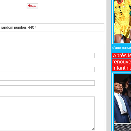
ith random number: 4407
d'une rencon
Après l
renouve
Infantin