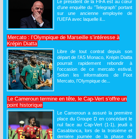
Le président de la FIFA est au cœur
d’une enquête du "Telegraph" portant
sur une ancienne employée de
l’UEFA avec laquelle il...
Mercato : l’Olympique de Marseille s’intéresse à
Krépin Diatta
Libre de tout contrat depuis son
départ de l’AS Monaco, Krépin Diatta
pourrait rapidement rebondir à
l’occasion de ce mercato estival.
Selon les informations de Foot
Mercato, l’Olympique de...
Le Cameroun termine en tête, le Cap-Vert s'offre un
point historique
Le Cameroun a assuré la première
place du Groupe D en concédant le
nul face au Cap-Vert (1-1), jeudi à
Casablanca, lors de la troisième et
dernière journée de la phase de