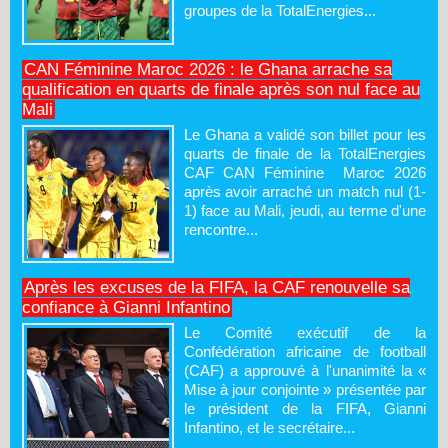
groupes de la TotalEnergies...
CAN Féminine Maroc 2026 : le Ghana arrache sa
qualification en quarts de finale après son nul face au
Mali
Le Ghana a validé son billet pour les
quarts de finale de la TotalEnergies
CAF CAN Féminine Maroc 2026
après avoir arraché un match nul (1-
1) face au Mali, jeudi, au terme d'une
rencontre...
Après les excuses de la FIFA, la CAF renouvelle sa
confiance à Gianni Infantino
Le Comité exécutif de la
Confédération africaine de football
(CAF) a approuvé à l'unanimité la «
Mise à jour conjointe » présentée par
le président de la FIFA, Gianni
Infantino, et le secrétaire...