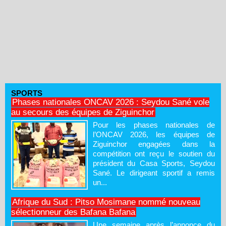
SPORTS
Phases nationales ONCAV 2026 : Seydou Sané vole
au secours des équipes de Ziguinchor
Pour les phases nationales de
l’ONCAV 2026, les équipes de
Ziguinchor engagées dans la
compétition ont reçu le soutien du
président du Casa Sports, Seydou
Sané. Le dirigeant sportif a remis
un...
Afrique du Sud : Pitso Mosimane nommé nouveau
sélectionneur des Bafana Bafana
Une semaine après l’annonce du