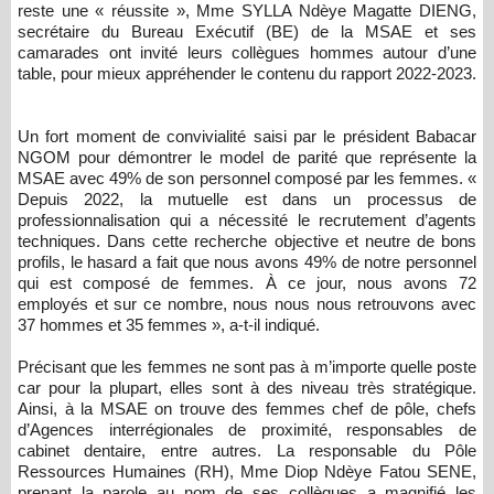
reste une « réussite », Mme SYLLA Ndèye Magatte DIENG,
secrétaire du Bureau Exécutif (BE) de la MSAE et ses
camarades ont invité leurs collègues hommes autour d’une
table, pour mieux appréhender le contenu du rapport 2022-2023.
Un fort moment de convivialité saisi par le président Babacar
NGOM pour démontrer le model de parité que représente la
MSAE avec 49% de son personnel composé par les femmes. «
Depuis 2022, la mutuelle est dans un processus de
professionnalisation qui a nécessité le recrutement d’agents
techniques. Dans cette recherche objective et neutre de bons
profils, le hasard a fait que nous avons 49% de notre personnel
qui est composé de femmes. À ce jour, nous avons 72
employés et sur ce nombre, nous nous nous retrouvons avec
37 hommes et 35 femmes », a-t-il indiqué.
Précisant que les femmes ne sont pas à m’importe quelle poste
car pour la plupart, elles sont à des niveau très stratégique.
Ainsi, à la MSAE on trouve des femmes chef de pôle, chefs
d’Agences interrégionales de proximité, responsables de
cabinet dentaire, entre autres. La responsable du Pôle
Ressources Humaines (RH), Mme Diop Ndèye Fatou SENE,
prenant la parole au nom de ses collègues a magnifié les