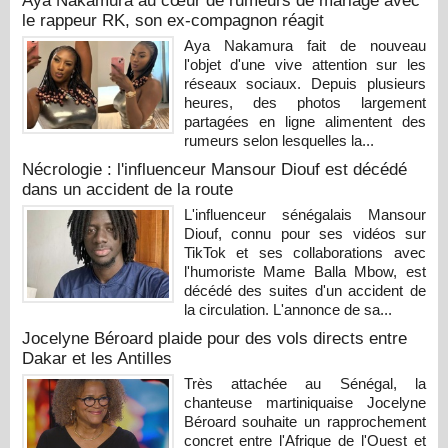
Aya Nakamura au cœur de rumeurs de mariage avec
le rappeur RK, son ex-compagnon réagit
Aya Nakamura fait de nouveau
l'objet d'une vive attention sur les
réseaux sociaux. Depuis plusieurs
heures, des photos largement
partagées en ligne alimentent des
rumeurs selon lesquelles la...
Nécrologie : l'influenceur Mansour Diouf est décédé
dans un accident de la route
L'influenceur sénégalais Mansour
Diouf, connu pour ses vidéos sur
TikTok et ses collaborations avec
l'humoriste Mame Balla Mbow, est
décédé des suites d'un accident de
la circulation. L'annonce de sa...
Jocelyne Béroard plaide pour des vols directs entre
Dakar et les Antilles
Très attachée au Sénégal, la
chanteuse martiniquaise Jocelyne
Béroard souhaite un rapprochement
concret entre l'Afrique de l'Ouest et