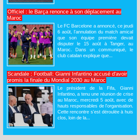
Officiel : le Barça renonce à son déplacement au
Maroc
Le FC Barcelone a annoncé, ce jeudi
6 août, l'annulation du match amical
que son équipe première devait
disputer le 15 août à Tanger, au
Maroc. Dans un communiqué, le
club catalan explique que...
Scandale : Football: Gianni Infantino accusé d'avoir
promis la finale du Mondial 2030 au Maroc
Le président de la Fifa, Gianni
Infantino, a tenu une réunion de crise
au Maroc, mercredi 5 août, avec de
hauts responsables de l'organisation.
Cette rencontre s'est déroulée à huis
clos, loin de la...