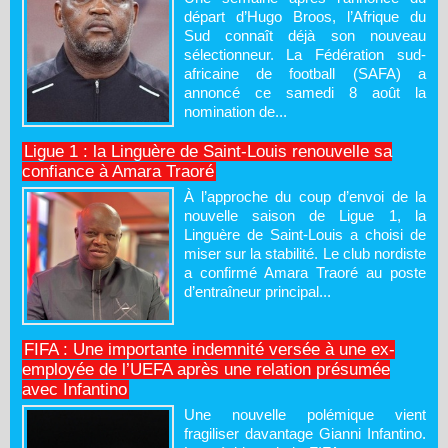
départ d’Hugo Broos, l’Afrique du
Sud connaît déjà son nouveau
sélectionneur. La Fédération sud-
africaine de football (SAFA) a
annoncé ce samedi 8 août la
nomination de...
Ligue 1 : la Linguère de Saint-Louis renouvelle sa
confiance à Amara Traoré
À l’approche du coup d’envoi de la
nouvelle saison de Ligue 1, la
Linguère de Saint-Louis a choisi de
miser sur la stabilité. Le club nordiste
a confirmé Amara Traoré au poste
d’entraîneur principal...
FIFA : Une importante indemnité versée à une ex-
employée de l’UEFA après une relation présumée
avec Infantino
Une nouvelle polémique vient
fragiliser davantage Gianni Infantino.