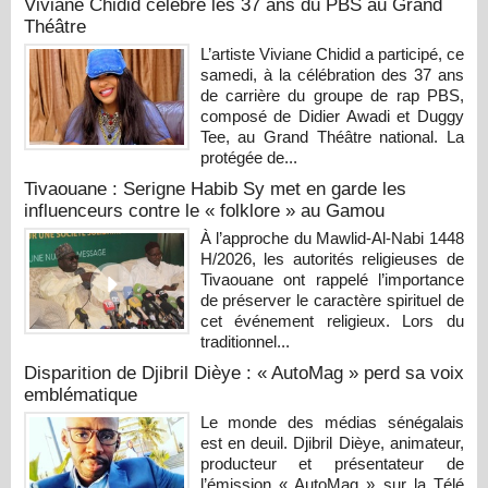
Viviane Chidid célèbre les 37 ans du PBS au Grand
Théâtre
L’artiste Viviane Chidid a participé, ce
samedi, à la célébration des 37 ans
de carrière du groupe de rap PBS,
composé de Didier Awadi et Duggy
Tee, au Grand Théâtre national. La
protégée de...
Tivaouane : Serigne Habib Sy met en garde les
influenceurs contre le « folklore » au Gamou
À l’approche du Mawlid-Al-Nabi 1448
H/2026, les autorités religieuses de
Tivaouane ont rappelé l’importance
de préserver le caractère spirituel de
cet événement religieux. Lors du
traditionnel...
Disparition de Djibril Dièye : « AutoMag » perd sa voix
emblématique
Le monde des médias sénégalais
est en deuil. Djibril Dièye, animateur,
producteur et présentateur de
l’émission « AutoMag » sur la Télé