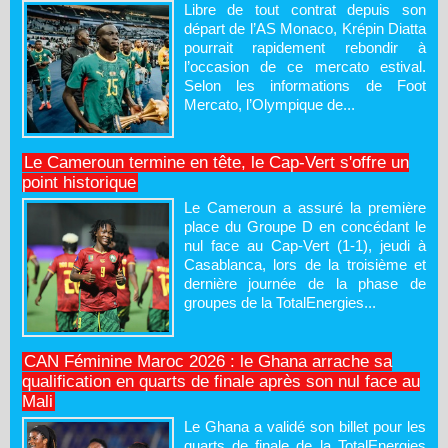
Libre de tout contrat depuis son
départ de l’AS Monaco, Krépin Diatta
pourrait rapidement rebondir à
l’occasion de ce mercato estival.
Selon les informations de Foot
Mercato, l’Olympique de...
Le Cameroun termine en tête, le Cap-Vert s'offre un
point historique
Le Cameroun a assuré la première
place du Groupe D en concédant le
nul face au Cap-Vert (1-1), jeudi à
Casablanca, lors de la troisième et
dernière journée de la phase de
groupes de la TotalEnergies...
CAN Féminine Maroc 2026 : le Ghana arrache sa
qualification en quarts de finale après son nul face au
Mali
Le Ghana a validé son billet pour les
quarts de finale de la TotalEnergies