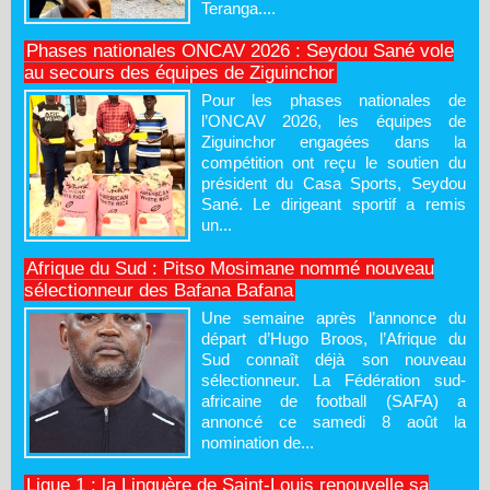
Teranga....
Phases nationales ONCAV 2026 : Seydou Sané vole
au secours des équipes de Ziguinchor
Pour les phases nationales de
l’ONCAV 2026, les équipes de
Ziguinchor engagées dans la
compétition ont reçu le soutien du
président du Casa Sports, Seydou
Sané. Le dirigeant sportif a remis
un...
Afrique du Sud : Pitso Mosimane nommé nouveau
sélectionneur des Bafana Bafana
Une semaine après l’annonce du
départ d’Hugo Broos, l’Afrique du
Sud connaît déjà son nouveau
sélectionneur. La Fédération sud-
africaine de football (SAFA) a
annoncé ce samedi 8 août la
nomination de...
Ligue 1 : la Linguère de Saint-Louis renouvelle sa