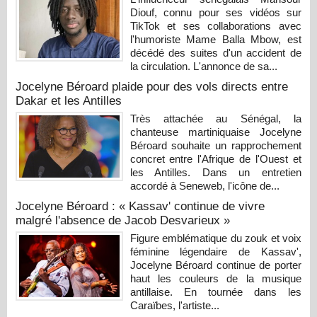
Diouf, connu pour ses vidéos sur
TikTok et ses collaborations avec
l'humoriste Mame Balla Mbow, est
décédé des suites d'un accident de
la circulation. L'annonce de sa...
Jocelyne Béroard plaide pour des vols directs entre
Dakar et les Antilles
Très attachée au Sénégal, la
chanteuse martiniquaise Jocelyne
Béroard souhaite un rapprochement
concret entre l'Afrique de l'Ouest et
les Antilles. Dans un entretien
accordé à Seneweb, l'icône de...
Jocelyne Béroard : « Kassav' continue de vivre
malgré l'absence de Jacob Desvarieux »
Figure emblématique du zouk et voix
féminine légendaire de Kassav',
Jocelyne Béroard continue de porter
haut les couleurs de la musique
antillaise. En tournée dans les
Caraïbes, l'artiste...