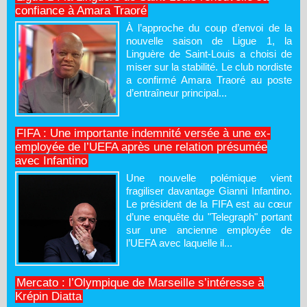
confiance à Amara Traoré
À l’approche du coup d’envoi de la
nouvelle saison de Ligue 1, la
Linguère de Saint-Louis a choisi de
miser sur la stabilité. Le club nordiste
a confirmé Amara Traoré au poste
d’entraîneur principal...
FIFA : Une importante indemnité versée à une ex-
employée de l’UEFA après une relation présumée
avec Infantino
Une nouvelle polémique vient
fragiliser davantage Gianni Infantino.
Le président de la FIFA est au cœur
d’une enquête du "Telegraph" portant
sur une ancienne employée de
l’UEFA avec laquelle il...
Mercato : l’Olympique de Marseille s’intéresse à
Krépin Diatta