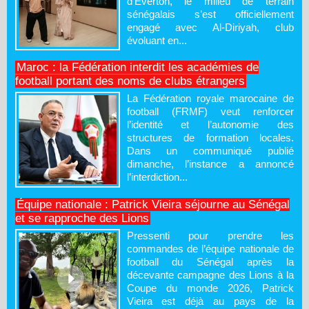
d’Everton, le milieu de terrain
sénégalais s’est officiellement
engagé avec Al-Diriyah, club
évoluant en...
Maroc : la Fédération interdit les académies de
football portant des noms de clubs étrangers
La Fédération royale marocaine de
football (FRMF) veut renforcer
l’identité et l’autonomie des
structures de formation locales.
Dans un communiqué publié
dimanche, l’instance a annoncé
l’interdiction...
Équipe nationale : Patrick Vieira séjourne au Sénégal
et se rapproche des Lions
Pressenti pour prendre les
commandes de l’équipe nationale de
football du Sénégal après la
décevante campagne des Lions à la
Coupe du monde 2026, Patrick
Vieira est déjà au pays de la