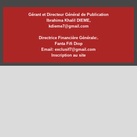
Gérant et Directeur Général de Publication
Ibrahima Khalil DIEME,
kdieme7@gmail.com
Directrice Financière Générale:.
Fanta Fifi Diop
Email: exclusif7@gmail.com
Inscription au site