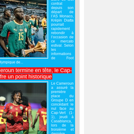
contrat
depuis son
départ de
l’AS Monaco,
Krépin Diatta
pourrait
rapidement
rebondir à
l’occasion de
ce mercato
estival. Selon
les
informations
de Foot
Olympique de...
roun termine en tête, le Cap-
ffre un point historique
Le Cameroun
a assuré la
première
place du
Groupe D en
concédant le
nul face au
Cap-Vert (1-
1), jeudi à
Casablanca,
lors de la
troisième et
dernière