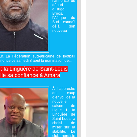
l’annonce du
départ
d’Hugo
Broos,
l’Afrique du
Sud connaît
déjà son
nouveau
ur. La Fédération sud-africaine de football
noncé ce samedi 8 août la nomination de...
 : la Linguère de Saint-Louis
lle sa confiance à Amara
À l’approche
du coup
d’envoi de la
nouvelle
saison de
Ligue 1, la
Linguère de
Saint-Louis a
choisi de
miser sur la
stabilité. Le
club nordiste