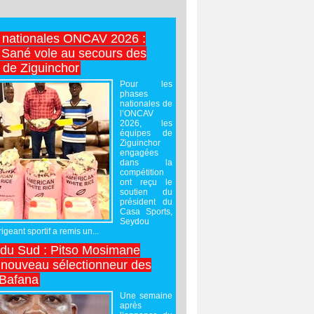
 nationales ONCAV 2026 :
Sané vole au secours des
 de Ziguinchor
Pour les
phases
nationales de
l’ONCAV
2026, les
équipes de
Ziguinchor
engagées
dans la
compétition
ont reçu le
soutien du
président du
Casa Sports,
Seydou
igeant sportif a remis un...
 du Sud : Pitso Mosimane
ouveau sélectionneur des
 Bafana
Une semaine
après