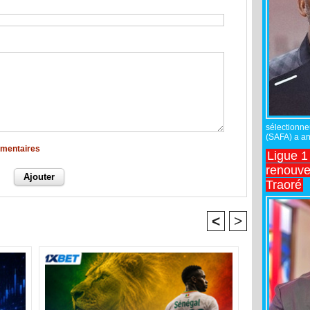
sélectionne
(SAFA) a an
mmentaires
Ligue 1
renouve
Traoré
<
>