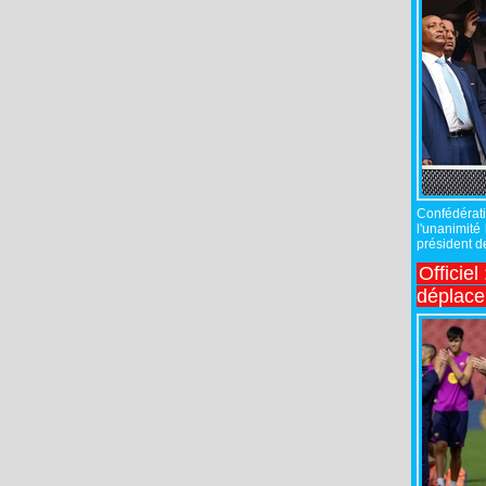
Confédérati
l'unanimité
président de
Officiel
déplac