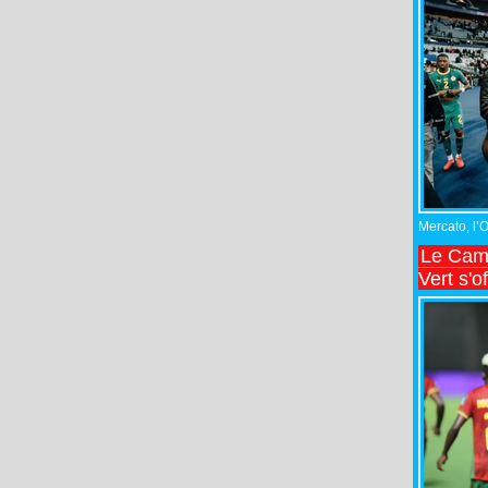
Mercato, l’
Le Came
Vert s'o