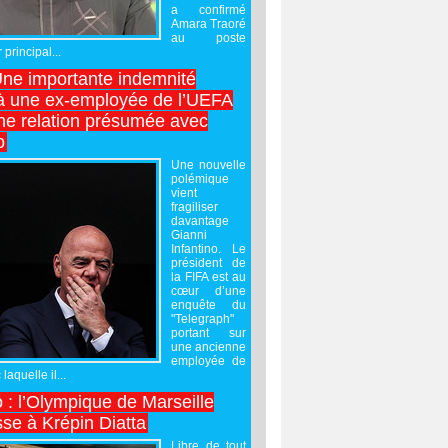
a confirmé
Amara Traoré
au poste
 principal...
Une importante indemnité
à une ex-employée de l’UEFA
ne relation présumée avec
o
Une nouvelle
polémique
vient
fragiliser
davantage
Gianni
Infantino. Le
président de
la FIFA est au
cœur d’une
enquête du
"Telegraph"
portant sur
une ancienne
employée de
laquelle il...
 : l’Olympique de Marseille
sse à Krépin Diatta
Libre de tout