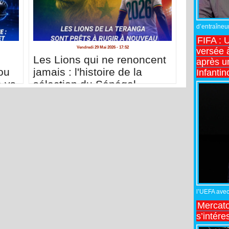
d’entraîneur
FIFA : 
Vendredi 29 Mai 2026 - 17:52
versée 
Les Lions qui ne renoncent
après u
ou
jamais : l'histoire de la
Infantin
e vs
sélection du Sénégal
l’UEFA avec 
Mercato
s’intére