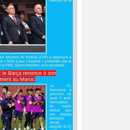
exécutif de la
on africaine de football (CAF) a approuvé à
 la « Mise à jour conjointe » présentée par le
 la FIFA, Gianni Infantino, et le secrétaire...
 : le Barça renonce à son
ement au Maroc
Le FC
Barcelone a
annoncé, ce
jeudi 6 août,
l'annulation
du match
amical que
son équipe
première
devait
disputer le 15