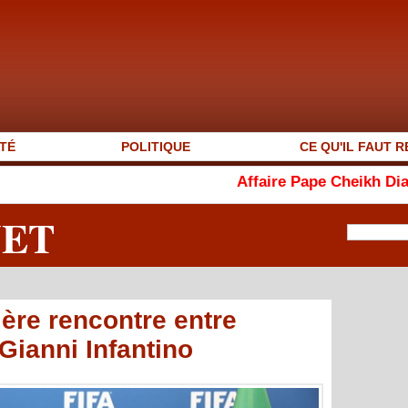
TÉ
POLITIQUE
CE QU'IL FAUT R
Affaire Pape Cheikh Diallo : 13 incu
NET
ière rencontre entre
Gianni Infantino