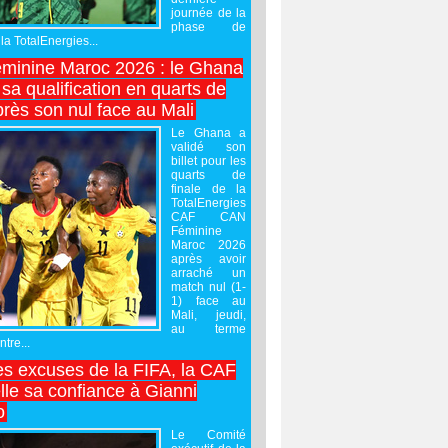
journée de la
phase de
la TotalEnergies...
minine Maroc 2026 : le Ghana
sa qualification en quarts de
près son nul face au Mali
Le Ghana a
validé son
billet pour les
quarts de
finale de la
TotalEnergies
CAF CAN
Féminine
Maroc 2026
après avoir
arraché un
match nul (1-
1) face au
Mali, jeudi,
au terme
tre...
es excuses de la FIFA, la CAF
lle sa confiance à Gianni
o
Le Comité