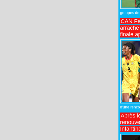
groupes de 
CAN Fé
arrache 
finale a
d'une rencon
Après l
renouve
Infantin