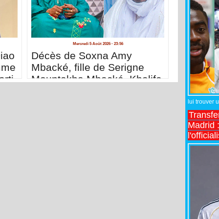
Mercredi 5 Août 2026 - 23:56
iao
Décès de Soxna Amy
mme
Mbacké, fille de Serigne
rti
Mountakha Mbacké, Khalife
général des Mourides
lui trouver 
Transfe
Madrid :
l'officia