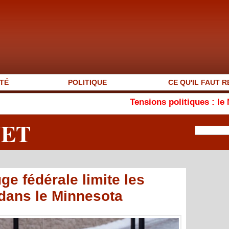
TÉ
POLITIQUE
CE QU'IL FAUT R
Tensions politiques : le MEJSM plaide
NET
uge fédérale limite les
 dans le Minnesota