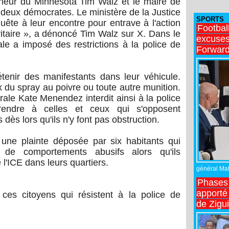
neur du Minnesota Tim Walz et le maire de
 deux démocrates. Le ministère de la Justice
SPORTS
uête à leur encontre pour entrave à l'action
Footbal
ritaire », a dénoncé Tim Walz sur X. Dans le
excuses 
e a imposé des restrictions à la police de
Forward
détenir des manifestants dans leur véhicule.
eux du spray au poivre ou toute autre munition.
rale Kate Menendez interdit ainsi à la police
rendre à celles et ceux qui s'opposent
dès lors qu'ils n'y font pas obstruction.
, une plainte déposée par six habitants qui
s de comportements abusifs alors qu'ils
 l'ICE dans leurs quartiers.
général Matt
Phases 
apporté
ces citoyens qui résistent à la police de
de Zigu