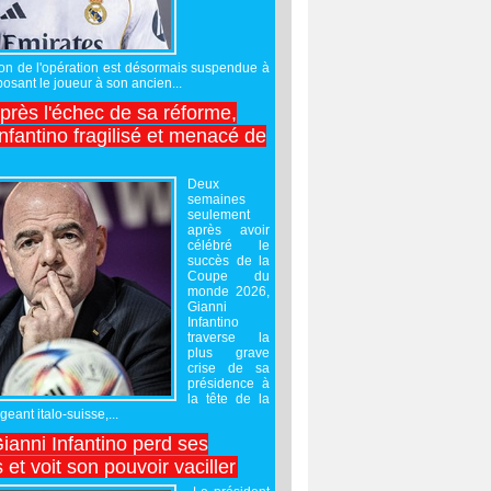
sation de l'opération est désormais suspendue à
posant le joueur à son ancien...
après l'échec de sa réforme,
nfantino fragilisé et menacé de
Deux
semaines
seulement
après avoir
célébré le
succès de la
Coupe du
monde 2026,
Gianni
Infantino
traverse la
plus grave
crise de sa
présidence à
la tête de la
geant italo-suisse,...
Gianni Infantino perd ses
 et voit son pouvoir vaciller