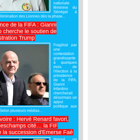
nationale
féminine du
Sénégal à
’élimination des Lionnes dès la phase...
nce de la FIFA : Gianni
o cherche le soutien de
stration Trump
Fragilisé par
une
contestation
grandissante
à quelques
mois de
l'élection à la
présidence
de la FIFA,
Gianni
Infantino
chercherait
désormais un
appui
politique aux
 Selon plusieurs médias...
Ivoire : Hervé Renard favori,
Deschamps cité… la FIF
e la succession d'Emerse Faé
Malgré un