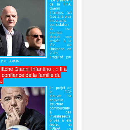
Le président
de la FIFA,
Gianni
Infantino, fait
face à la plus
importante
contestation
de son
mandat
depuis son
arrivée à la
tête de
l'instance en
2016.
Fragilisé par
 l'UEFA et la...
âche Gianni Infantino : « Il a
 confiance de la famille du
 »
Le projet de
la FIFA
d’ouvrir sa
nouvelle
structure
commerciale
à des
investisseurs
privés a été
retiré, et
l’UEFA ne