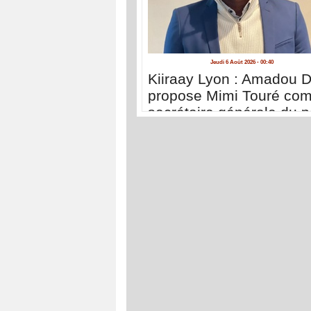
Jeudi 6 Août 2026 - 00:40
Kiiraay Lyon : Amadou D
propose Mimi Touré co
secrétaire générale du pa