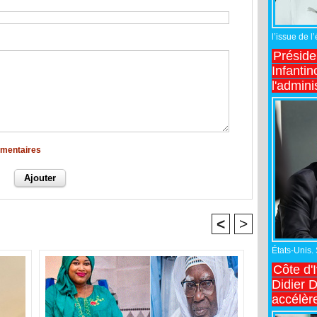
l’issue de l
Préside
Infantin
l'admini
mmentaires
<
>
États-Unis.
Côte d'
Didier 
accélèr