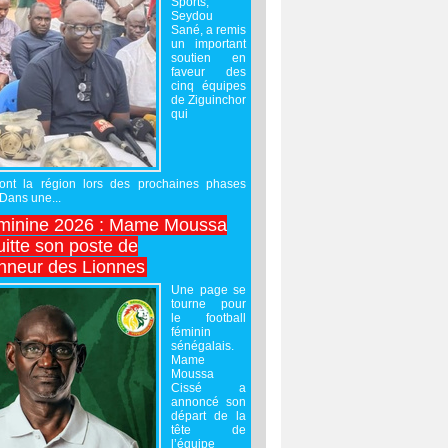
Sports,
Seydou
Sané, a remis
un important
soutien en
faveur des
cinq équipes
de Ziguinchor
qui
ront la région lors des prochaines phases
 Dans une...
minine 2026 : Mame Moussa
uitte son poste de
onneur des Lionnes
Une page se
tourne pour
le football
féminin
sénégalais.
Mame
Moussa
Cissé a
annoncé son
départ de la
tête de
l’équipe