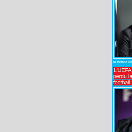
la fronde de
L'UEFA l
perdu la
football