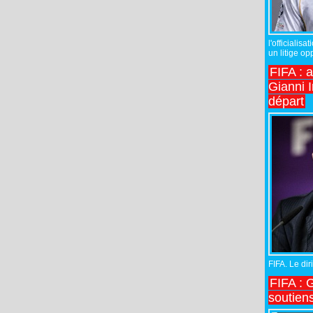
l'officiali
un litige op
FIFA : 
Gianni I
départ
FIFA. Le diri
FIFA : 
soutiens