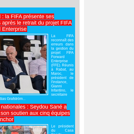
l : la FIFA présente ses
après le retrait du projet FIFA
 Enterprise
La FIFA
reconnaît des
erreurs dans
la gestion du
projet FIFA
Forward
Enterprise
(FFE). Réunis
à Rabat, au
Maroc, le
président de
l'instance,
Gianni
Infantino, le
secrétaire
ias Grafström...
nationales : Seydou Sané a
 son soutien aux cinq équipes
inchor
Le président
du Casa