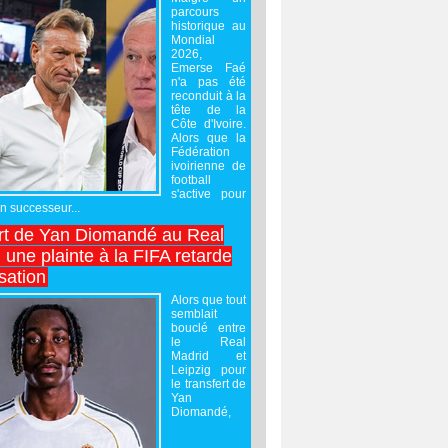
parcours
historique au
Mondial
2026,
Emerse Faé
n'a pas été
reconduit à la
tête de la
Côte d'Ivoire.
Alors que la
Fédération
ivoirienne de
football
s'active pour
un successeur...
rt de Yan Diomandé au Real
 une plainte à la FIFA retarde
lisation
Alors que tout
semblait
bouclé entre
le Real
Madrid et
Leipzig pour
le transfert de
Yan
Diomandé,