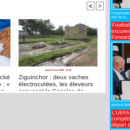
<
>
l'organisati
loin de la...
Footbal
excuses 
Forward
Jeudi 6 Août 2026 - 21:24
acké
Ziguinchor : deux vaches
 : «
électrocutées, les éleveurs
se
accusent la Senelec de
me
négligence
nces
général Matt
L'UEFA 
compétit
départ d