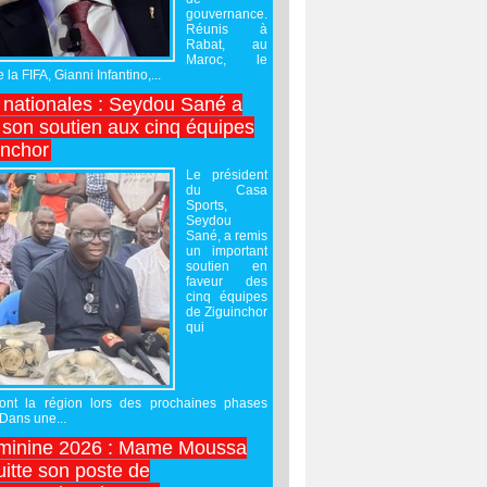
gouvernance.
Réunis à
Rabat, au
Maroc, le
 la FIFA, Gianni Infantino,...
nationales : Seydou Sané a
 son soutien aux cinq équipes
inchor
Le président
du Casa
Sports,
Seydou
Sané, a remis
un important
soutien en
faveur des
cinq équipes
de Ziguinchor
qui
ront la région lors des prochaines phases
 Dans une...
minine 2026 : Mame Moussa
uitte son poste de