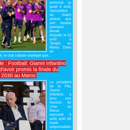
annoncé, ce
jeudi 6 août,
l'annulation
du match
amical que
son équipe
première
devait
disputer le 15
août à
Tanger, au
Maroc. Dans
un
 le club catalan explique que...
e : Football: Gianni Infantino
'avoir promis la finale du
 2030 au Maroc
Le président
de la Fifa,
Gianni
Infantino, a
tenu une
réunion de
crise au
Maroc,
mercredi 5
août, avec de
hauts
responsables