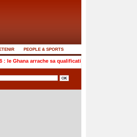
ETENIR
PEOPLE & SPORTS
ache sa qualification en quarts de finale après son nul