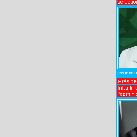
sélecti
l’issue de l
Préside
Infantin
l'admini