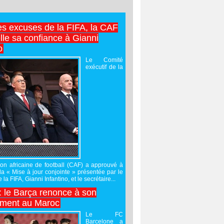
es excuses de la FIFA, la CAF
lle sa confiance à Gianni
o
Le Comité
exécutif de la
on africaine de football (CAF) a approuvé à
 la « Mise à jour conjointe » présentée par le
 la FIFA, Gianni Infantino, et le secrétaire...
 : le Barça renonce à son
ement au Maroc
Le FC
Barcelone a