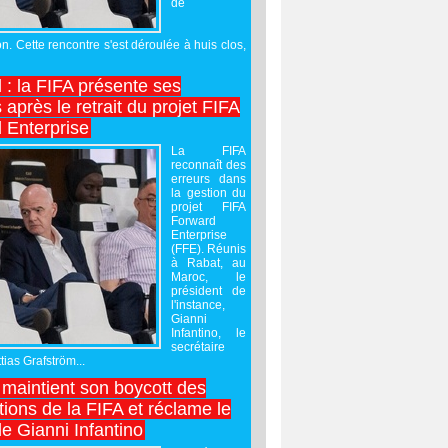
de
on. Cette rencontre s'est déroulée à huis clos,
l : la FIFA présente ses
après le retrait du projet FIFA
 Enterprise
La FIFA
reconnaît des
erreurs dans
la gestion du
projet FIFA
Forward
Enterprise
(FFE). Réunis
à Rabat, au
Maroc, le
président de
l'instance,
Gianni
Infantino, le
secrétaire
ias Grafström...
maintient son boycott des
ions de la FIFA et réclame le
e Gianni Infantino