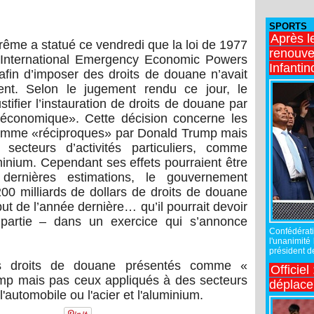
SPORTS
Après l
rême a statué ce vendredi que la loi de 1977
renouve
(International Emergency Economic Powers
Infantin
afin d’imposer des droits de douane n’avait
ent. Selon le jugement rendu ce jour, le
tifier l’instauration de droits de douane par
 économique». Cette décision concerne les
comme «réciproques» par Donald Trump mais
ecteurs d’activités particuliers, comme
uminium. Cependant ses effets pourraient être
 dernières estimations, le gouvernement
200 milliards de dollars de droits de douane
ut de l’année dernière… qu’il pourrait devoir
artie – dans un exercice qui s’annonce
Confédérati
l'unanimité
président de
es droits de douane présentés comme «
Officiel
mp mais pas ceux appliqués à des secteurs
déplac
l'automobile ou l'acier et l'aluminium.