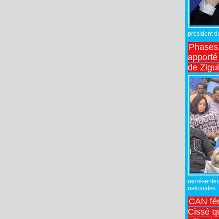
président de
Phases 
apporté
de Zigu
représente
nationales.
CAN fé
Cissé q