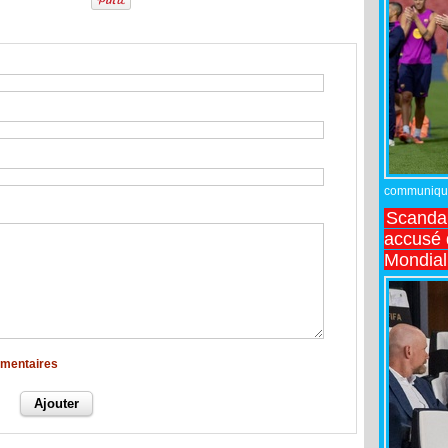
communiqué,
Scandal
accusé d
Mondial
mmentaires