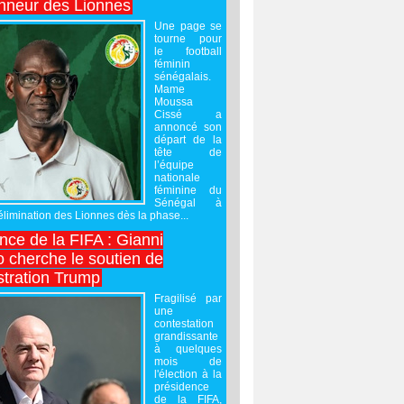
onneur des Lionnes
Une page se
tourne pour
le football
féminin
sénégalais.
Mame
Moussa
Cissé a
annoncé son
départ de la
tête de
l’équipe
nationale
féminine du
Sénégal à
’élimination des Lionnes dès la phase...
nce de la FIFA : Gianni
o cherche le soutien de
stration Trump
Fragilisé par
une
contestation
grandissante
à quelques
mois de
l'élection à la
présidence
de la FIFA,