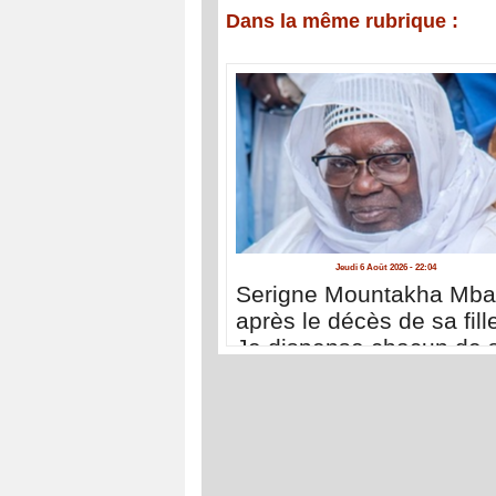
Dans la même rubrique :
Jeudi 6 Août 2026 - 22:04
Serigne Mountakha Mb
après le décès de sa fille
Je dispense chacun de 
déplacer à Touba pour 
présenter ses condoléa
»