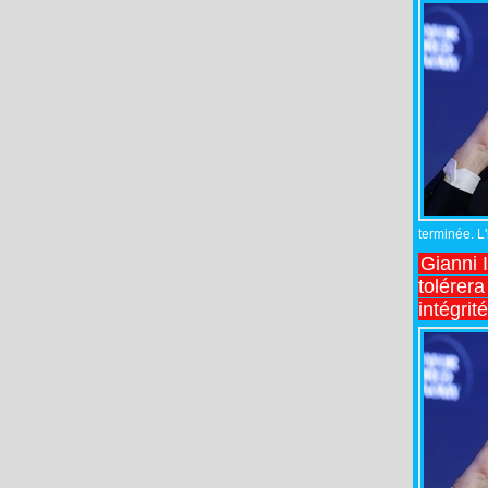
terminée. L
Gianni 
tolérera
intégrit