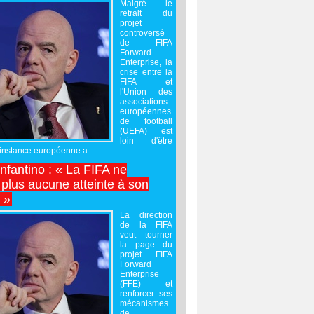
Malgré le
retrait du
projet
controversé
de FIFA
Forward
Enterprise, la
crise entre la
FIFA et
l'Union des
associations
européennes
de football
(UEFA) est
loin d'être
'instance européenne a...
Infantino : « La FIFA ne
 plus aucune atteinte à son
é »
La direction
de la FIFA
veut tourner
la page du
projet FIFA
Forward
Enterprise
(FFE) et
renforcer ses
mécanismes
de