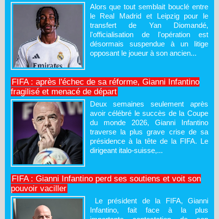
Alors que tout semblait bouclé entre
le Real Madrid et Leipzig pour le
transfert de Yan Diomandé,
l'officialisation de l'opération est
désormais suspendue à un litige
opposant le joueur à son ancien...
FIFA : après l'échec de sa réforme, Gianni Infantino
fragilisé et menacé de départ
Deux semaines seulement après
avoir célébré le succès de la Coupe
du monde 2026, Gianni Infantino
traverse la plus grave crise de sa
présidence à la tête de la FIFA. Le
dirigeant italo-suisse,...
FIFA : Gianni Infantino perd ses soutiens et voit son
pouvoir vaciller
Le président de la FIFA, Gianni
Infantino, fait face à la plus