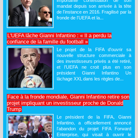
importante contestation de son
mandat depuis son arrivée à la tête
de l'instance en 2016. Fragilisé par la
fronde de l'UEFA et la...
L'UEFA lâche Gianni Infantino : « Il a perdu la
confiance de la famille du football »
Le projet de la FIFA d’ouvrir sa
nouvelle structure commerciale à
des investisseurs privés a été retiré,
et l’UEFA ne croit plus en son
président Gianni Infantino Un
lâchage XXL dans les règles de...
Face à la fronde mondiale, Gianni Infantino retire son
projet impliquant un investisseur proche de Donald
Trump
Le président de la FIFA, Gianni
Infantino, a officiellement annoncé
l'abandon du projet FIFA Forward
Enterprise, qui visait à ouvrir le