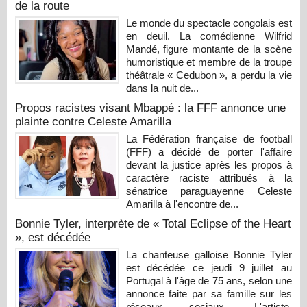
de la route
Le monde du spectacle congolais est
en deuil. La comédienne Wilfrid
Mandé, figure montante de la scène
humoristique et membre de la troupe
théâtrale « Cedubon », a perdu la vie
dans la nuit de...
Propos racistes visant Mbappé : la FFF annonce une
plainte contre Celeste Amarilla
La Fédération française de football
(FFF) a décidé de porter l'affaire
devant la justice après les propos à
caractère raciste attribués à la
sénatrice paraguayenne Celeste
Amarilla à l'encontre de...
Bonnie Tyler, interprète de « Total Eclipse of the Heart
», est décédée
La chanteuse galloise Bonnie Tyler
est décédée ce jeudi 9 juillet au
Portugal à l'âge de 75 ans, selon une
annonce faite par sa famille sur les
réseaux sociaux. L'artiste,