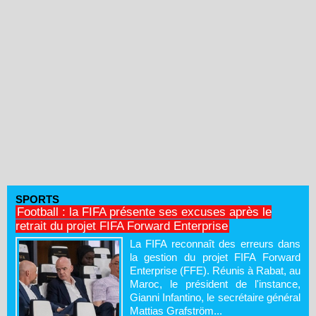
SPORTS
Football : la FIFA présente ses excuses après le
retrait du projet FIFA Forward Enterprise
La FIFA reconnaît des erreurs dans
la gestion du projet FIFA Forward
Enterprise (FFE). Réunis à Rabat, au
Maroc, le président de l'instance,
Gianni Infantino, le secrétaire général
Mattias Grafström...