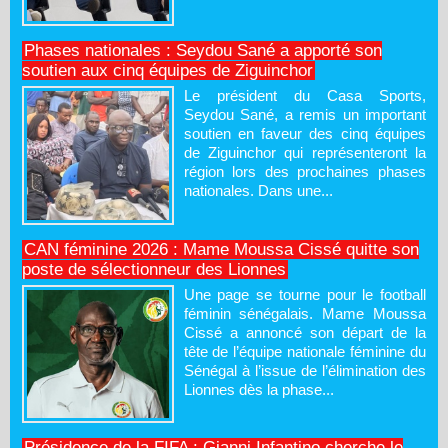
Phases nationales : Seydou Sané a apporté son
soutien aux cinq équipes de Ziguinchor
Le président du Casa Sports,
Seydou Sané, a remis un important
soutien en faveur des cinq équipes
de Ziguinchor qui représenteront la
région lors des prochaines phases
nationales. Dans une...
CAN féminine 2026 : Mame Moussa Cissé quitte son
poste de sélectionneur des Lionnes
Une page se tourne pour le football
féminin sénégalais. Mame Moussa
Cissé a annoncé son départ de la
tête de l’équipe nationale féminine du
Sénégal à l’issue de l’élimination des
Lionnes dès la phase...
Présidence de la FIFA : Gianni Infantino cherche le