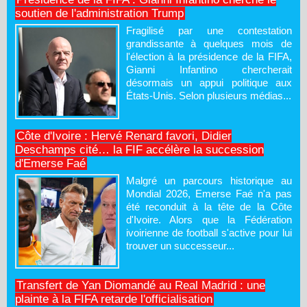
soutien de l'administration Trump
Fragilisé par une contestation
grandissante à quelques mois de
l'élection à la présidence de la FIFA,
Gianni Infantino chercherait
désormais un appui politique aux
États-Unis. Selon plusieurs médias...
Côte d'Ivoire : Hervé Renard favori, Didier
Deschamps cité… la FIF accélère la succession
d'Emerse Faé
Malgré un parcours historique au
Mondial 2026, Emerse Faé n'a pas
été reconduit à la tête de la Côte
d'Ivoire. Alors que la Fédération
ivoirienne de football s'active pour lui
trouver un successeur...
Transfert de Yan Diomandé au Real Madrid : une
plainte à la FIFA retarde l'officialisation