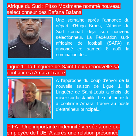
Afrique du Sud : Pitso Mosimane nommé nouveau
sélectionneur des Bafana Bafana
Une semaine après l’annonce du
départ d’Hugo Broos, l’Afrique du
Sud connaît déjà son nouveau
sélectionneur. La Fédération sud-
africaine de football (SAFA) a
annoncé ce samedi 8 août la
nomination de...
Ligue 1 : la Linguère de Saint-Louis renouvelle sa
confiance à Amara Traoré
À l’approche du coup d’envoi de la
nouvelle saison de Ligue 1, la
Linguère de Saint-Louis a choisi de
miser sur la stabilité. Le club nordiste
a confirmé Amara Traoré au poste
d’entraîneur principal...
FIFA : Une importante indemnité versée à une ex-
employée de l’UEFA après une relation présumée