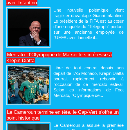
avec Infantino
Une nouvelle polémique vient
fragiliser davantage Gianni Infantino.
Le président de la FIFA est au cœur
d’une enquête du "Telegraph" portant
sur une ancienne employée de
l’UEFA avec laquelle il...
Mercato : l’Olympique de Marseille s’intéresse à
Krépin Diatta
Libre de tout contrat depuis son
départ de l’AS Monaco, Krépin Diatta
pourrait rapidement rebondir à
l’occasion de ce mercato estival.
Selon les informations de Foot
Mercato, l’Olympique de...
Le Cameroun termine en tête, le Cap-Vert s'offre un
point historique
Le Cameroun a assuré la première