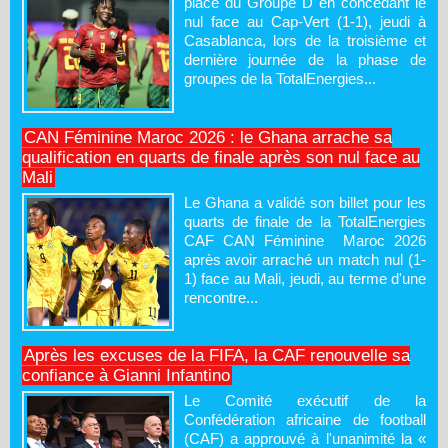
place du Groupe D en concédant le
nul face au Cap-Vert (1-1), jeudi à
Casablanca, lors de la troisième et
dernière journée de la phase de
groupes de la TotalEnergies...
CAN Féminine Maroc 2026 : le Ghana arrache sa
qualification en quarts de finale après son nul face au
Mali
Le Ghana a validé son billet pour les
quarts de finale de la TotalEnergies
CAF CAN Féminine Maroc 2026
après avoir arraché un match nul (1-
1) face au Mali, jeudi, au terme d'une
rencontre...
Après les excuses de la FIFA, la CAF renouvelle sa
confiance à Gianni Infantino
Le Comité exécutif de la
Confédération africaine de football
(CAF) a approuvé à l'unanimité la «