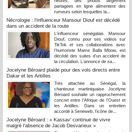
heures, des photos largement
partagées en ligne alimentent des
rumeurs selon lesquelles la...
Nécrologie : l'influenceur Mansour Diouf est décédé
dans un accident de la route
L'influenceur sénégalais Mansour
Diouf, connu pour ses vidéos sur
TikTok et ses collaborations avec
l'humoriste Mame Balla Mbow, est
décédé des suites d'un accident de
la circulation. L'annonce de sa...
Jocelyne Béroard plaide pour des vols directs entre
Dakar et les Antilles
Très attachée au Sénégal, la
chanteuse martiniquaise Jocelyne
Béroard souhaite un rapprochement
concret entre l'Afrique de l'Ouest et
les Antilles. Dans un entretien
accordé à Seneweb, l'icône de...
Jocelyne Béroard : « Kassav' continue de vivre
malgré l'absence de Jacob Desvarieux »