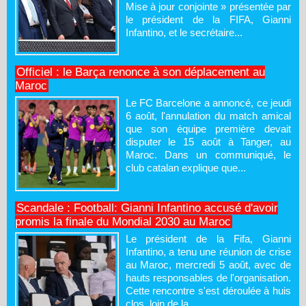
Mise à jour conjointe » présentée par
le président de la FIFA, Gianni
Infantino, et le secrétaire...
Officiel : le Barça renonce à son déplacement au
Maroc
Le FC Barcelone a annoncé, ce jeudi
6 août, l'annulation du match amical
que son équipe première devait
disputer le 15 août à Tanger, au
Maroc. Dans un communiqué, le
club catalan explique que...
Scandale : Football: Gianni Infantino accusé d'avoir
promis la finale du Mondial 2030 au Maroc
Le président de la Fifa, Gianni
Infantino, a tenu une réunion de crise
au Maroc, mercredi 5 août, avec de
hauts responsables de l'organisation.
Cette rencontre s'est déroulée à huis
clos, loin de la...