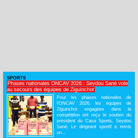
SPORTS
Phases nationales ONCAV 2026 : Seydou Sané vole
au secours des équipes de Ziguinchor
Pour les phases nationales de
l’ONCAV 2026, les équipes de
Ziguinchor engagées dans la
compétition ont reçu le soutien du
président du Casa Sports, Seydou
Sané. Le dirigeant sportif a remis
un...