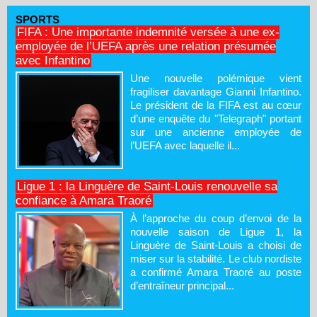
SPORTS
FIFA : Une importante indemnité versée à une ex-
employée de l’UEFA après une relation présumée
avec Infantino
Une nouvelle polémique vient
fragiliser davantage Gianni Infantino.
Le président de la FIFA est au cœur
d’une enquête du "Telegraph" portant
sur une ancienne employée de
l’UEFA avec laquelle il...
Ligue 1 : la Linguère de Saint-Louis renouvelle sa
confiance à Amara Traoré
À l’approche du coup d’envoi de la
nouvelle saison de Ligue 1, la
Linguère de Saint-Louis a choisi de
miser sur la stabilité. Le club nordiste
a confirmé Amara Traoré au poste
d’entraîneur principal...