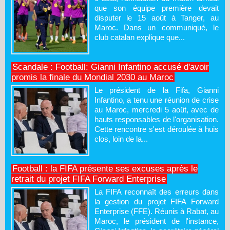
que son équipe première devait
disputer le 15 août à Tanger, au
Maroc. Dans un communiqué, le
club catalan explique que...
Scandale : Football: Gianni Infantino accusé d'avoir
promis la finale du Mondial 2030 au Maroc
Le président de la Fifa, Gianni
Infantino, a tenu une réunion de crise
au Maroc, mercredi 5 août, avec de
hauts responsables de l'organisation.
Cette rencontre s'est déroulée à huis
clos, loin de la...
Football : la FIFA présente ses excuses après le
retrait du projet FIFA Forward Enterprise
La FIFA reconnaît des erreurs dans
la gestion du projet FIFA Forward
Enterprise (FFE). Réunis à Rabat, au
Maroc, le président de l'instance,