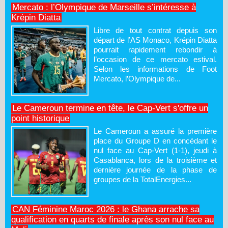
Mercato : l’Olympique de Marseille s’intéresse à
Krépin Diatta
Libre de tout contrat depuis son
départ de l’AS Monaco, Krépin Diatta
pourrait rapidement rebondir à
l’occasion de ce mercato estival.
Selon les informations de Foot
Mercato, l’Olympique de...
Le Cameroun termine en tête, le Cap-Vert s'offre un
point historique
Le Cameroun a assuré la première
place du Groupe D en concédant le
nul face au Cap-Vert (1-1), jeudi à
Casablanca, lors de la troisième et
dernière journée de la phase de
groupes de la TotalEnergies...
CAN Féminine Maroc 2026 : le Ghana arrache sa
qualification en quarts de finale après son nul face au