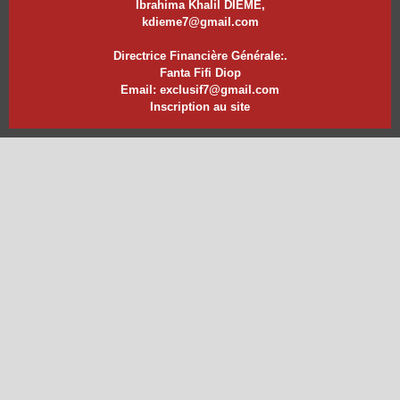
Ibrahima Khalil DIEME,
kdieme7@gmail.com
Directrice Financière Générale:.
Fanta Fifi Diop
Email: exclusif7@gmail.com
Inscription au site