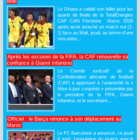
Mali
Le Ghana a validé son billet pour les
quarts de finale de la TotalEnergies
CAF CAN Féminine Maroc 2026
après avoir arraché un match nul (1-
1) face au Mali, jeudi, au terme d'une
rencontre...
Après les excuses de la FIFA, la CAF renouvelle sa
confiance à Gianni Infantino
Le Comité exécutif de la
Confédération africaine de football
(CAF) a approuvé à l'unanimité la «
Mise à jour conjointe » présentée par
le président de la FIFA, Gianni
Infantino, et le secrétaire...
Officiel : le Barça renonce à son déplacement au
Maroc
Le FC Barcelone a annoncé, ce jeudi
6 août, l'annulation du match amical