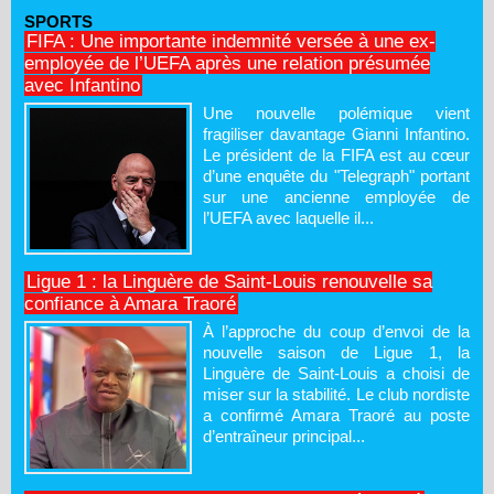
SPORTS
FIFA : Une importante indemnité versée à une ex-
employée de l’UEFA après une relation présumée
avec Infantino
Une nouvelle polémique vient
fragiliser davantage Gianni Infantino.
Le président de la FIFA est au cœur
d’une enquête du "Telegraph" portant
sur une ancienne employée de
l’UEFA avec laquelle il...
Ligue 1 : la Linguère de Saint-Louis renouvelle sa
confiance à Amara Traoré
À l’approche du coup d’envoi de la
nouvelle saison de Ligue 1, la
Linguère de Saint-Louis a choisi de
miser sur la stabilité. Le club nordiste
a confirmé Amara Traoré au poste
d’entraîneur principal...