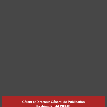
Gérant et Directeur Général de Publication
Ibrahima Khalil DIEME,