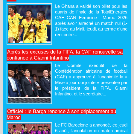
Le Ghana a validé son billet pour les
quarts de finale de la TotalEnergies
CAF CAN Féminine Maroc 2026
après avoir arraché un match nul (1-
1) face au Mali, jeudi, au terme d'une
rencontre...
Après les excuses de la FIFA, la CAF renouvelle sa
confiance à Gianni Infantino
Le Comité exécutif de la
Confédération africaine de football
(CAF) a approuvé à l'unanimité la «
Mise à jour conjointe » présentée par
le président de la FIFA, Gianni
Infantino, et le secrétaire...
Officiel : le Barça renonce à son déplacement au
Maroc
Le FC Barcelone a annoncé, ce jeudi
6 août, l'annulation du match amical