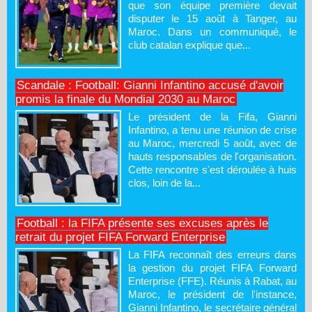
que son équipe première devait
disputer le 15 août à Tanger, au
Maroc. Dans un communiqué, le
club catalan explique que...
Scandale : Football: Gianni Infantino accusé d'avoir
promis la finale du Mondial 2030 au Maroc
Le président de la Fifa, Gianni
Infantino, a tenu une réunion de crise
au Maroc, mercredi 5 août, avec de
hauts responsables de l'organisation.
Cette rencontre s'est déroulée à huis
clos, loin de la...
Football : la FIFA présente ses excuses après le
retrait du projet FIFA Forward Enterprise
La FIFA reconnaît des erreurs dans
la gestion du projet FIFA Forward
Enterprise (FFE). Réunis à Rabat, au
Maroc, le président de l'instance,
Gianni Infantino, le secrétaire général