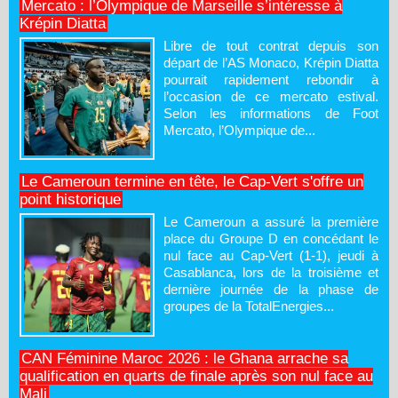
Mercato : l’Olympique de Marseille s’intéresse à
Krépin Diatta
Libre de tout contrat depuis son
départ de l’AS Monaco, Krépin Diatta
pourrait rapidement rebondir à
l’occasion de ce mercato estival.
Selon les informations de Foot
Mercato, l’Olympique de...
Le Cameroun termine en tête, le Cap-Vert s'offre un
point historique
Le Cameroun a assuré la première
place du Groupe D en concédant le
nul face au Cap-Vert (1-1), jeudi à
Casablanca, lors de la troisième et
dernière journée de la phase de
groupes de la TotalEnergies...
CAN Féminine Maroc 2026 : le Ghana arrache sa
qualification en quarts de finale après son nul face au
Mali