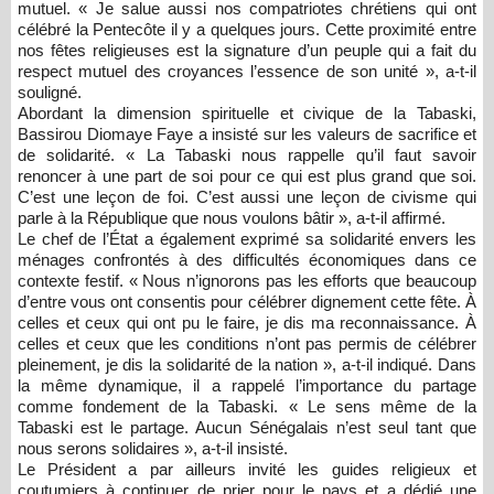
mutuel. « Je salue aussi nos compatriotes chrétiens qui ont
célébré la Pentecôte il y a quelques jours. Cette proximité entre
nos fêtes religieuses est la signature d’un peuple qui a fait du
respect mutuel des croyances l’essence de son unité », a-t-il
souligné.
Abordant la dimension spirituelle et civique de la Tabaski,
Bassirou Diomaye Faye a insisté sur les valeurs de sacrifice et
de solidarité. « La Tabaski nous rappelle qu’il faut savoir
renoncer à une part de soi pour ce qui est plus grand que soi.
C’est une leçon de foi. C’est aussi une leçon de civisme qui
parle à la République que nous voulons bâtir », a-t-il affirmé.
Le chef de l’État a également exprimé sa solidarité envers les
ménages confrontés à des difficultés économiques dans ce
contexte festif. « Nous n’ignorons pas les efforts que beaucoup
d’entre vous ont consentis pour célébrer dignement cette fête. À
celles et ceux qui ont pu le faire, je dis ma reconnaissance. À
celles et ceux que les conditions n’ont pas permis de célébrer
pleinement, je dis la solidarité de la nation », a-t-il indiqué. Dans
la même dynamique, il a rappelé l’importance du partage
comme fondement de la Tabaski. « Le sens même de la
Tabaski est le partage. Aucun Sénégalais n’est seul tant que
nous serons solidaires », a-t-il insisté.
Le Président a par ailleurs invité les guides religieux et
coutumiers à continuer de prier pour le pays et a dédié une