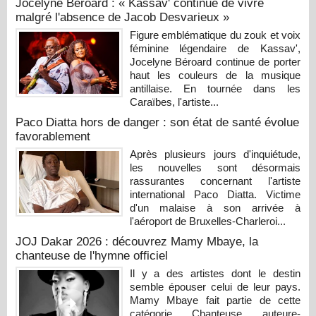
Jocelyne Béroard : « Kassav' continue de vivre
malgré l'absence de Jacob Desvarieux »
Figure emblématique du zouk et voix
féminine légendaire de Kassav',
Jocelyne Béroard continue de porter
haut les couleurs de la musique
antillaise. En tournée dans les
Caraïbes, l'artiste...
Paco Diatta hors de danger : son état de santé évolue
favorablement
Après plusieurs jours d'inquiétude,
les nouvelles sont désormais
rassurantes concernant l'artiste
international Paco Diatta. Victime
d'un malaise à son arrivée à
l'aéroport de Bruxelles-Charleroi...
JOJ Dakar 2026 : découvrez Mamy Mbaye, la
chanteuse de l'hymne officiel
Il y a des artistes dont le destin
semble épouser celui de leur pays.
Mamy Mbaye fait partie de cette
catégorie. Chanteuse, auteure-