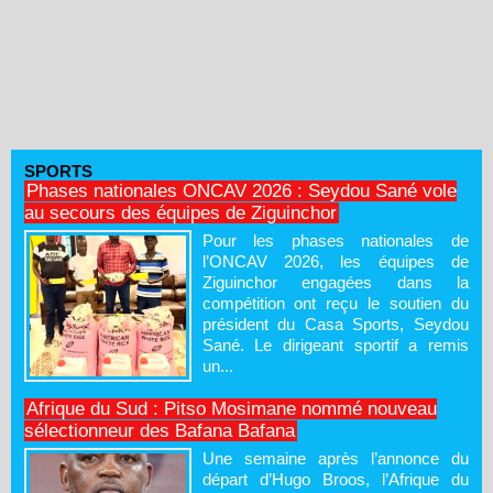
SPORTS
Phases nationales ONCAV 2026 : Seydou Sané vole
au secours des équipes de Ziguinchor
Pour les phases nationales de
l’ONCAV 2026, les équipes de
Ziguinchor engagées dans la
compétition ont reçu le soutien du
président du Casa Sports, Seydou
Sané. Le dirigeant sportif a remis
un...
Afrique du Sud : Pitso Mosimane nommé nouveau
sélectionneur des Bafana Bafana
Une semaine après l’annonce du
départ d’Hugo Broos, l’Afrique du