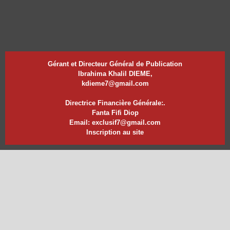
Gérant et Directeur Général de Publication
Ibrahima Khalil DIEME,
kdieme7@gmail.com
Directrice Financière Générale:.
Fanta Fifi Diop
Email: exclusif7@gmail.com
Inscription au site