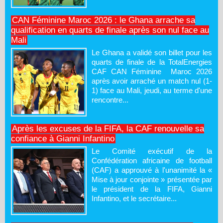
CAN Féminine Maroc 2026 : le Ghana arrache sa
qualification en quarts de finale après son nul face au
Mali
Le Ghana a validé son billet pour les
quarts de finale de la TotalEnergies
CAF CAN Féminine Maroc 2026
après avoir arraché un match nul (1-
1) face au Mali, jeudi, au terme d'une
rencontre...
Après les excuses de la FIFA, la CAF renouvelle sa
confiance à Gianni Infantino
Le Comité exécutif de la
Confédération africaine de football
(CAF) a approuvé à l'unanimité la «
Mise à jour conjointe » présentée par
le président de la FIFA, Gianni
Infantino, et le secrétaire...