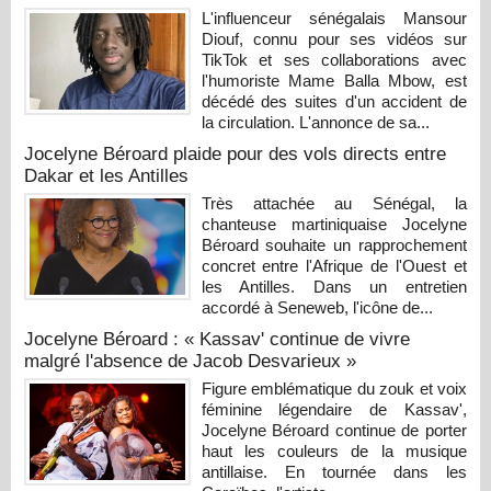
L'influenceur sénégalais Mansour
Diouf, connu pour ses vidéos sur
TikTok et ses collaborations avec
l'humoriste Mame Balla Mbow, est
décédé des suites d'un accident de
la circulation. L'annonce de sa...
Jocelyne Béroard plaide pour des vols directs entre
Dakar et les Antilles
Très attachée au Sénégal, la
chanteuse martiniquaise Jocelyne
Béroard souhaite un rapprochement
concret entre l'Afrique de l'Ouest et
les Antilles. Dans un entretien
accordé à Seneweb, l'icône de...
Jocelyne Béroard : « Kassav' continue de vivre
malgré l'absence de Jacob Desvarieux »
Figure emblématique du zouk et voix
féminine légendaire de Kassav',
Jocelyne Béroard continue de porter
haut les couleurs de la musique
antillaise. En tournée dans les