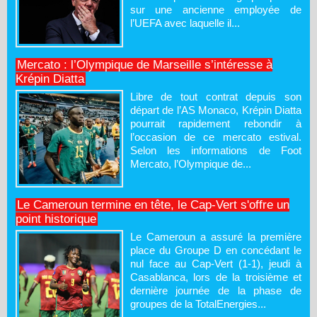
sur une ancienne employée de
l’UEFA avec laquelle il...
Mercato : l’Olympique de Marseille s’intéresse à
Krépin Diatta
Libre de tout contrat depuis son
départ de l’AS Monaco, Krépin Diatta
pourrait rapidement rebondir à
l’occasion de ce mercato estival.
Selon les informations de Foot
Mercato, l’Olympique de...
Le Cameroun termine en tête, le Cap-Vert s'offre un
point historique
Le Cameroun a assuré la première
place du Groupe D en concédant le
nul face au Cap-Vert (1-1), jeudi à
Casablanca, lors de la troisième et
dernière journée de la phase de
groupes de la TotalEnergies...