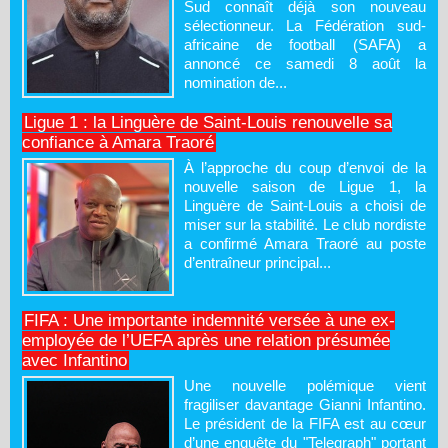
Sud connaît déjà son nouveau
sélectionneur. La Fédération sud-
africaine de football (SAFA) a
annoncé ce samedi 8 août la
nomination de...
Ligue 1 : la Linguère de Saint-Louis renouvelle sa
confiance à Amara Traoré
À l’approche du coup d’envoi de la
nouvelle saison de Ligue 1, la
Linguère de Saint-Louis a choisi de
miser sur la stabilité. Le club nordiste
a confirmé Amara Traoré au poste
d’entraîneur principal...
FIFA : Une importante indemnité versée à une ex-
employée de l’UEFA après une relation présumée
avec Infantino
Une nouvelle polémique vient
fragiliser davantage Gianni Infantino.
Le président de la FIFA est au cœur
d’une enquête du "Telegraph" portant