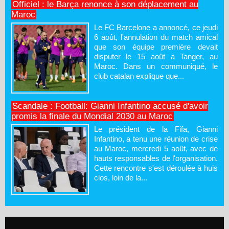
Officiel : le Barça renonce à son déplacement au
Maroc
Le FC Barcelone a annoncé, ce jeudi
6 août, l'annulation du match amical
que son équipe première devait
disputer le 15 août à Tanger, au
Maroc. Dans un communiqué, le
club catalan explique que...
Scandale : Football: Gianni Infantino accusé d'avoir
promis la finale du Mondial 2030 au Maroc
Le président de la Fifa, Gianni
Infantino, a tenu une réunion de crise
au Maroc, mercredi 5 août, avec de
hauts responsables de l'organisation.
Cette rencontre s'est déroulée à huis
clos, loin de la...