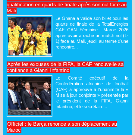
qualification en quarts de finale après son nul face au
Mali
Le Ghana a validé son billet pour les
quarts de finale de la TotalEnergies
CAF CAN Féminine Maroc 2026
après avoir arraché un match nul (1-
1) face au Mali, jeudi, au terme d'une
rencontre...
Après les excuses de la FIFA, la CAF renouvelle sa
confiance à Gianni Infantino
Le Comité exécutif de la
Confédération africaine de football
(CAF) a approuvé à l'unanimité la «
Mise à jour conjointe » présentée par
le président de la FIFA, Gianni
Infantino, et le secrétaire...
Officiel : le Barça renonce à son déplacement au
Maroc