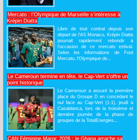
Mercato : l’Olympique de Marseille s’intéresse à
Krépin Diatta
Libre de tout contrat depuis son
départ de l’AS Monaco, Krépin Diatta
pourrait rapidement rebondir à
l’occasion de ce mercato estival.
Selon les informations de Foot
Mercato, l’Olympique de...
Le Cameroun termine en tête, le Cap-Vert s'offre un
point historique
Le Cameroun a assuré la première
place du Groupe D en concédant le
nul face au Cap-Vert (1-1), jeudi à
Casablanca, lors de la troisième et
dernière journée de la phase de
groupes de la TotalEnergies...
CAN Féminine Maroc 2026 : le Ghana arrache sa