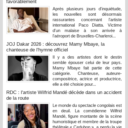
favorablement
Après plusieurs jours d'inquiétude,
les nouvelles sont désormais
rassurantes concernant l'artiste
international Paco Diatta. Victime
d'un malaise à son arrivée à
l'aéroport de Bruxelles-Charleroi...
JOJ Dakar 2026 : découvrez Mamy Mbaye, la
chanteuse de l'hymne officiel
Il y a des artistes dont le destin
semble épouser celui de leur pays.
Mamy Mbaye fait partie de cette
catégorie. Chanteuse, auteure-
compositrice, actrice et productrice,
elle a été choisie pour...
RDC : l'artiste Wilfrid Mandé décède dans un accident
de la route
Le monde du spectacle congolais est
en deuil. La comédienne Wilfrid
Mandé, figure montante de la scène
humoristique et membre de la troupe
théâtrale « Cedubon », a perdu la vie