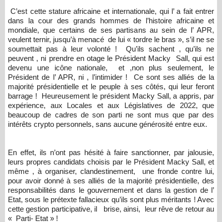
C’est cette stature africaine et internationale, qui l’ a fait entrer
dans la cour des grands hommes de l’histoire africaine et
mondiale, que certains de ses partisans au sein de l’ APR,
veulent ternir, jusqu’à menacé de lui « tordre le bras », s’il ne se
soumettait pas à leur volonté ! Qu’ils sachent , qu’ils ne
peuvent , ni prendre en otage le Président Macky Sall, qui est
devenu une icône nationale, et ,non plus seulement, le
Président de l’ APR, ni , l’intimider ! Ce sont ses alliés de la
majorité présidentielle et le peuple à ses côtés, qui leur feront
barrage ! Heureusement le président Macky Sall, a appris, par
expérience, aux Locales et aux Législatives de 2022, que
beaucoup de cadres de son parti ne sont mus que par des
intérêts crypto personnels, sans aucune générosité entre eux.
En effet, ils n’ont pas hésité à faire sanctionner, par jalousie,
leurs propres candidats choisis par le Président Macky Sall, et
même , à organiser, clandestinement, une fronde contre lui,
pour avoir donné à ses alliés de la majorité présidentielle, des
responsabilités dans le gouvernement et dans la gestion de l’
Etat, sous le prétexte fallacieux qu’ils sont plus méritants ! Avec
cette gestion participative, il brise, ainsi, leur rêve de retour au
« Parti- Etat » !