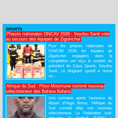
SPORTS
Phases nationales ONCAV 2026 : Seydou Sané vole
au secours des équipes de Ziguinchor
Pour les phases nationales de
l’ONCAV 2026, les équipes de
Ziguinchor engagées dans la
compétition ont reçu le soutien du
président du Casa Sports, Seydou
Sané. Le dirigeant sportif a remis
un...
Afrique du Sud : Pitso Mosimane nommé nouveau
sélectionneur des Bafana Bafana
Une semaine après l’annonce du
départ d’Hugo Broos, l’Afrique du
Sud connaît déjà son nouveau
sélectionneur. La Fédération sud-
africaine de football (SAFA) a