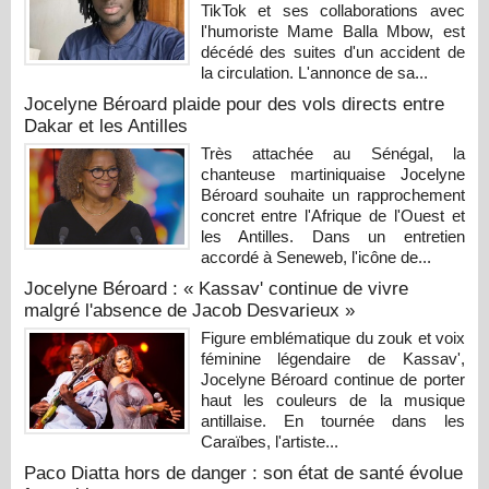
TikTok et ses collaborations avec
l'humoriste Mame Balla Mbow, est
décédé des suites d'un accident de
la circulation. L'annonce de sa...
Jocelyne Béroard plaide pour des vols directs entre
Dakar et les Antilles
Très attachée au Sénégal, la
chanteuse martiniquaise Jocelyne
Béroard souhaite un rapprochement
concret entre l'Afrique de l'Ouest et
les Antilles. Dans un entretien
accordé à Seneweb, l'icône de...
Jocelyne Béroard : « Kassav' continue de vivre
malgré l'absence de Jacob Desvarieux »
Figure emblématique du zouk et voix
féminine légendaire de Kassav',
Jocelyne Béroard continue de porter
haut les couleurs de la musique
antillaise. En tournée dans les
Caraïbes, l'artiste...
Paco Diatta hors de danger : son état de santé évolue