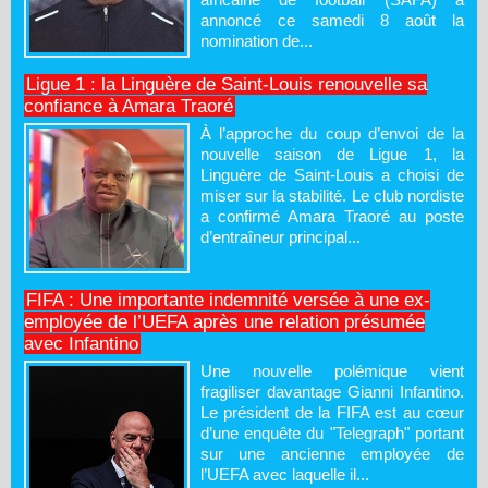
annoncé ce samedi 8 août la
nomination de...
Ligue 1 : la Linguère de Saint-Louis renouvelle sa
confiance à Amara Traoré
À l’approche du coup d’envoi de la
nouvelle saison de Ligue 1, la
Linguère de Saint-Louis a choisi de
miser sur la stabilité. Le club nordiste
a confirmé Amara Traoré au poste
d’entraîneur principal...
FIFA : Une importante indemnité versée à une ex-
employée de l’UEFA après une relation présumée
avec Infantino
Une nouvelle polémique vient
fragiliser davantage Gianni Infantino.
Le président de la FIFA est au cœur
d’une enquête du "Telegraph" portant
sur une ancienne employée de
l’UEFA avec laquelle il...