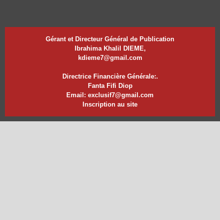
Gérant et Directeur Général de Publication
Ibrahima Khalil DIEME,
kdieme7@gmail.com
Directrice Financière Générale:.
Fanta Fifi Diop
Email: exclusif7@gmail.com
Inscription au site