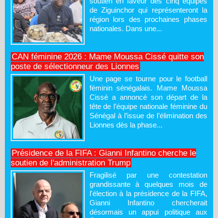
soutien en faveur des cinq équipes
de Ziguinchor qui représenteront la
région lors des prochaines phases
nationales. Dans une...
CAN féminine 2026 : Mame Moussa Cissé quitte son
poste de sélectionneur des Lionnes
Une page se tourne pour le football
féminin sénégalais. Mame Moussa
Cissé a annoncé son départ de la
tête de l’équipe nationale féminine du
Sénégal à l’issue de l’élimination des
Lionnes dès la phase...
Présidence de la FIFA : Gianni Infantino cherche le
soutien de l'administration Trump
Fragilisé par une contestation
grandissante à quelques mois de
l'élection à la présidence de la FIFA,
Gianni Infantino chercherait
désormais un appui politique aux