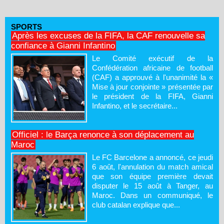
SPORTS
Après les excuses de la FIFA, la CAF renouvelle sa
confiance à Gianni Infantino
Le Comité exécutif de la
Confédération africaine de football
(CAF) a approuvé à l'unanimité la «
Mise à jour conjointe » présentée par
le président de la FIFA, Gianni
Infantino, et le secrétaire...
Officiel : le Barça renonce à son déplacement au
Maroc
Le FC Barcelone a annoncé, ce jeudi
6 août, l'annulation du match amical
que son équipe première devait
disputer le 15 août à Tanger, au
Maroc. Dans un communiqué, le
club catalan explique que...