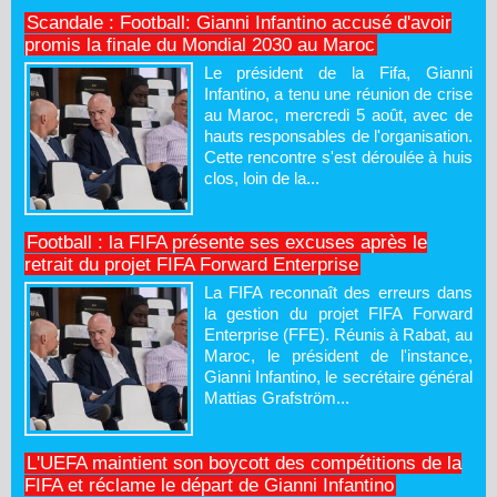
Scandale : Football: Gianni Infantino accusé d'avoir
promis la finale du Mondial 2030 au Maroc
Le président de la Fifa, Gianni
Infantino, a tenu une réunion de crise
au Maroc, mercredi 5 août, avec de
hauts responsables de l'organisation.
Cette rencontre s'est déroulée à huis
clos, loin de la...
Football : la FIFA présente ses excuses après le
retrait du projet FIFA Forward Enterprise
La FIFA reconnaît des erreurs dans
la gestion du projet FIFA Forward
Enterprise (FFE). Réunis à Rabat, au
Maroc, le président de l'instance,
Gianni Infantino, le secrétaire général
Mattias Grafström...
L'UEFA maintient son boycott des compétitions de la
FIFA et réclame le départ de Gianni Infantino