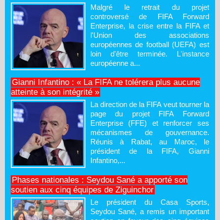
Malgré le retrait du projet
controversé de FIFA Forward
Enterprise, la crise entre la FIFA et
l'Union des associations
européennes de football (UEFA) est
loin d'être terminée. L'instance
européenne a...
Gianni Infantino : « La FIFA ne tolérera plus aucune
atteinte à son intégrité »
La direction de la FIFA veut tourner la
page du projet FIFA Forward
Enterprise (FFE) et renforcer ses
mécanismes de gouvernance.
Réunis à Rabat, au Maroc, le
président de la FIFA, Gianni
Infantino,...
Phases nationales : Seydou Sané a apporté son
soutien aux cinq équipes de Ziguinchor
Le président du Casa Sports,
Seydou Sané, a remis un important