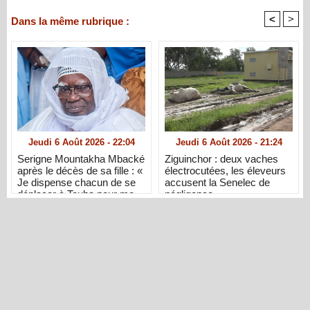
<
>
Dans la même rubrique :
Jeudi 6 Août 2026 - 22:04
Jeudi 6 Août 2026 - 21:24
Serigne Mountakha Mbacké
Ziguinchor : deux vaches
après le décès de sa fille : «
électrocutées, les éleveurs
Je dispense chacun de se
accusent la Senelec de
déplacer à Touba pour me
négligence
présenter ses condoléances
»