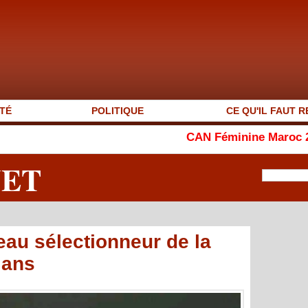
TÉ
POLITIQUE
CE QU'IL FAUT R
CAN Féminine Maroc 2026 : le Ghan
NET
eau sélectionneur de la
 ans