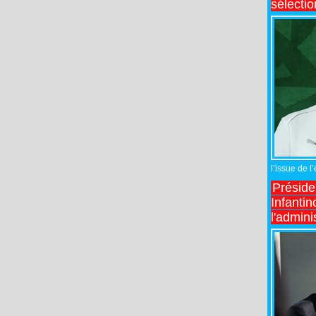
sélecti
l’issue de l
Préside
Infantin
l'admini