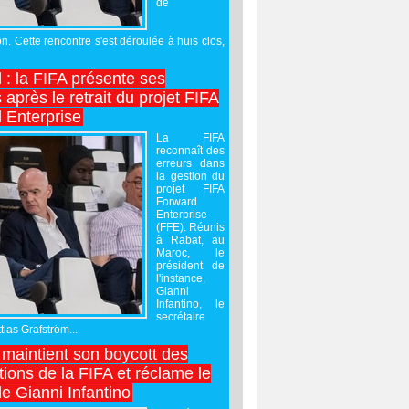
de
on. Cette rencontre s'est déroulée à huis clos,
l : la FIFA présente ses
après le retrait du projet FIFA
 Enterprise
La FIFA
reconnaît des
erreurs dans
la gestion du
projet FIFA
Forward
Enterprise
(FFE). Réunis
à Rabat, au
Maroc, le
président de
l'instance,
Gianni
Infantino, le
secrétaire
ias Grafström...
maintient son boycott des
ions de la FIFA et réclame le
e Gianni Infantino