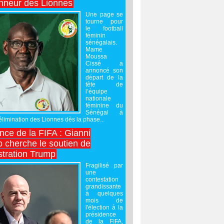
onneur des Lionnes
Une page se
tourne pour
le football
féminin
sénégalais.
Mame
Moussa
Cissé a
annoncé son
départ de la
tête de
l’équipe
nationale
féminine du
Sénégal à
’élimination des Lionnes dès la phase...
nce de la FIFA : Gianni
o cherche le soutien de
stration Trump
Fragilisé par
une
contestation
grandissante
à quelques
mois de
l'élection à la
présidence
de la FIFA,