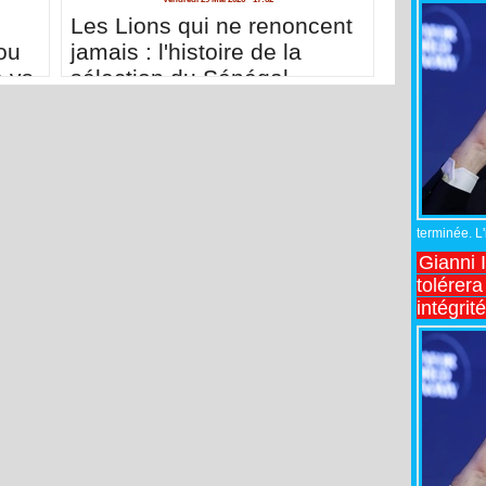
Les Lions qui ne renoncent
ou
jamais : l'histoire de la
e vs
sélection du Sénégal
terminée. L
Gianni 
tolérera
intégrit