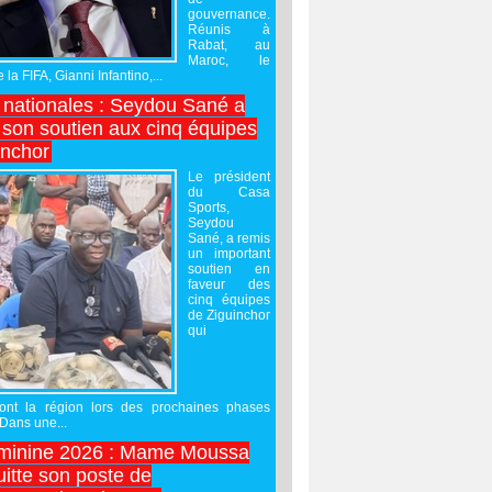
gouvernance.
Réunis à
Rabat, au
Maroc, le
 la FIFA, Gianni Infantino,...
nationales : Seydou Sané a
 son soutien aux cinq équipes
inchor
Le président
du Casa
Sports,
Seydou
Sané, a remis
un important
soutien en
faveur des
cinq équipes
de Ziguinchor
qui
ront la région lors des prochaines phases
 Dans une...
minine 2026 : Mame Moussa
uitte son poste de