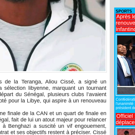
SPORTS
Après l
renouve
Infantin
ns de la Teranga, Aliou Cissé, a signé un
a sélection libyenne, marquant un tournant
épart du Sénégal, plusieurs clubs l’avaient
Confédérati
 opté pour la Libye, qui aspire à un renouveau
l'unanimité
président de
 finale de la CAN et un quart de finale en
Officiel
l, fait de lui un atout majeur pour relancer
déplac
ée à Benghazi a suscité un vif engouement,
rat et ses objectifs restent à préciser. Cissé