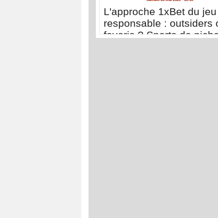
L'approche 1xBet du jeu
responsable : outsiders 
favoris ? Sports de nich
sports populaires