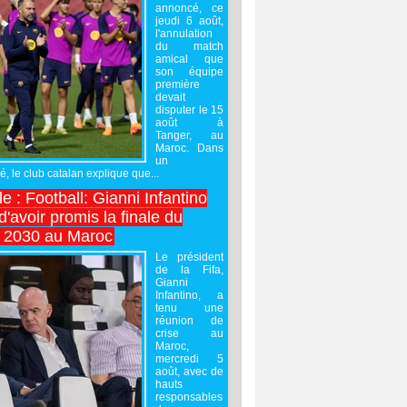
annoncé, ce
jeudi 6 août,
l'annulation
du match
amical que
son équipe
première
devait
disputer le 15
août à
Tanger, au
Maroc. Dans
un
 le club catalan explique que...
e : Football: Gianni Infantino
'avoir promis la finale du
 2030 au Maroc
Le président
de la Fifa,
Gianni
Infantino, a
tenu une
réunion de
crise au
Maroc,
mercredi 5
août, avec de
hauts
responsables