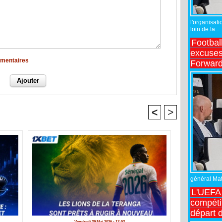
l'organisati
loin de la...
Footbal
excuses 
mmentaires
Forward
<
>
général Matt
L'UEFA 
compétit
départ d
Vendredi 29 Mai 2026 - 17:52