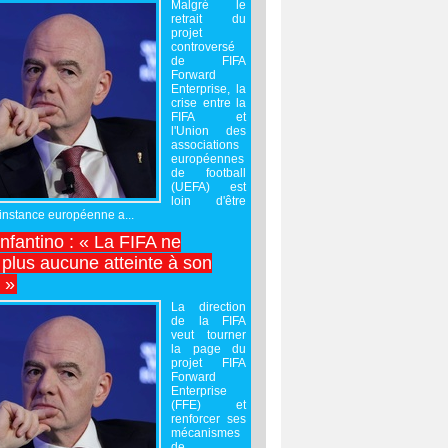
Malgré le
retrait du
projet
controversé
de FIFA
Forward
Enterprise, la
crise entre la
FIFA et
l'Union des
associations
européennes
de football
(UEFA) est
loin d'être
'instance européenne a...
Infantino : « La FIFA ne
 plus aucune atteinte à son
é »
La direction
de la FIFA
veut tourner
la page du
projet FIFA
Forward
Enterprise
(FFE) et
renforcer ses
mécanismes
de