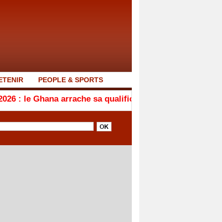
ETENIR
PEOPLE & SPORTS
a arrache sa qualification en quarts de finale après son