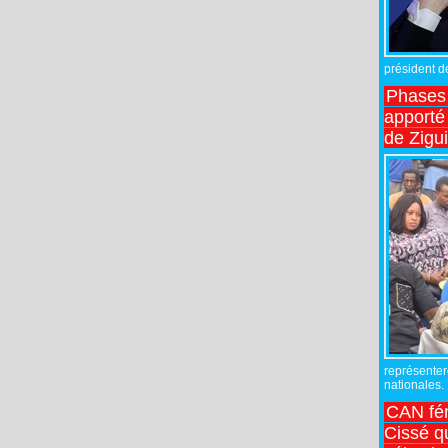
président de
Phases 
apporté
de Zigu
représente
nationales.
CAN fé
Cissé q