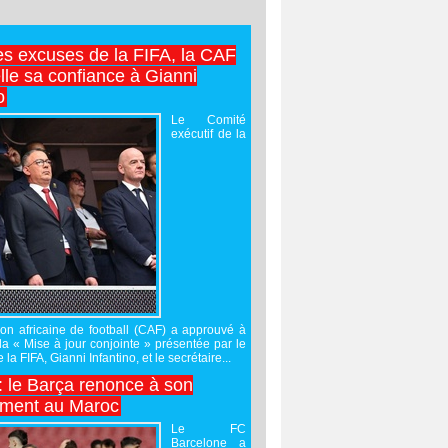
es excuses de la FIFA, la CAF
lle sa confiance à Gianni
o
Le Comité
exécutif de la
on africaine de football (CAF) a approuvé à
 la « Mise à jour conjointe » présentée par le
 la FIFA, Gianni Infantino, et le secrétaire...
 : le Barça renonce à son
ement au Maroc
Le FC
Barcelone a