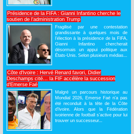
Présidence de la FIFA : Gianni Infantino cherche le
soutien de l'administration Trump
Fragilisé par une contestation
grandissante à quelques mois de
l'élection à la présidence de la FIFA,
Gianni Infantino chercherait
désormais un appui politique aux
États-Unis. Selon plusieurs médias...
Côte d'Ivoire : Hervé Renard favori, Didier
Deschamps cité… la FIF accélère la succession
d'Emerse Faé
Malgré un parcours historique au
Mondial 2026, Emerse Faé n'a pas
été reconduit à la tête de la Côte
d'Ivoire. Alors que la Fédération
ivoirienne de football s'active pour lui
trouver un successeur...