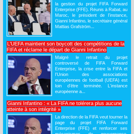
la gestion du projet FIFA Forward
Enterprise (FFE). Réunis à Rabat, au
Maroc, le président de l'instance,
Gianni Infantino, le secrétaire général
Mattias Grafström...
L'UEFA maintient son boycott des compétitions de la
FIFA et réclame le départ de Gianni Infantino
Malgré le retrait du projet
controversé de FIFA Forward
Enterprise, la crise entre la FIFA et
l'Union des associations
européennes de football (UEFA) est
loin d'être terminée. L'instance
européenne a...
Gianni Infantino : « La FIFA ne tolérera plus aucune
atteinte à son intégrité »
La direction de la FIFA veut tourner la
page du projet FIFA Forward
Enterprise (FFE) et renforcer ses
mécanismes de gouvernance.