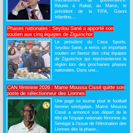
Réunis à Rabat, au Maroc, le
président de la FIFA, Gianni
Infantino,...
Phases nationales : Seydou Sané a apporté son
soutien aux cinq équipes de Ziguinchor
Le président du Casa Sports,
Seydou Sané, a remis un important
soutien en faveur des cinq équipes
de Ziguinchor qui représenteront la
région lors des prochaines phases
nationales. Dans une...
CAN féminine 2026 : Mame Moussa Cissé quitte son
poste de sélectionneur des Lionnes
Une page se tourne pour le football
féminin sénégalais. Mame Moussa
Cissé a annoncé son départ de la
tête de l’équipe nationale féminine du
Sénégal à l’issue de l’élimination des
Lionnes dès la phase...