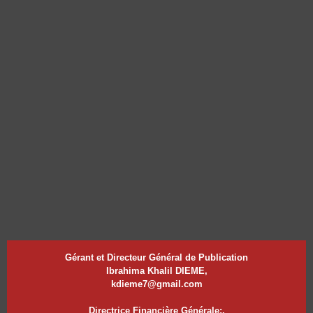
Gérant et Directeur Général de Publication
Ibrahima Khalil DIEME,
kdieme7@gmail.com
Directrice Financière Générale:.