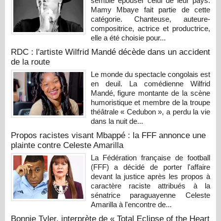
semble épouser celui de leur pays.
Mamy Mbaye fait partie de cette
catégorie. Chanteuse, auteure-
compositrice, actrice et productrice,
elle a été choisie pour...
RDC : l'artiste Wilfrid Mandé décède dans un accident
de la route
Le monde du spectacle congolais est
en deuil. La comédienne Wilfrid
Mandé, figure montante de la scène
humoristique et membre de la troupe
théâtrale « Cedubon », a perdu la vie
dans la nuit de...
Propos racistes visant Mbappé : la FFF annonce une
plainte contre Celeste Amarilla
La Fédération française de football
(FFF) a décidé de porter l'affaire
devant la justice après les propos à
caractère raciste attribués à la
sénatrice paraguayenne Celeste
Amarilla à l'encontre de...
Bonnie Tyler, interprète de « Total Eclipse of the Heart