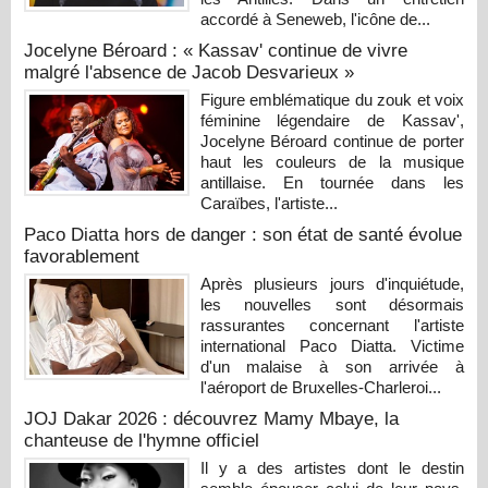
accordé à Seneweb, l'icône de...
Jocelyne Béroard : « Kassav' continue de vivre
malgré l'absence de Jacob Desvarieux »
Figure emblématique du zouk et voix
féminine légendaire de Kassav',
Jocelyne Béroard continue de porter
haut les couleurs de la musique
antillaise. En tournée dans les
Caraïbes, l'artiste...
Paco Diatta hors de danger : son état de santé évolue
favorablement
Après plusieurs jours d'inquiétude,
les nouvelles sont désormais
rassurantes concernant l'artiste
international Paco Diatta. Victime
d'un malaise à son arrivée à
l'aéroport de Bruxelles-Charleroi...
JOJ Dakar 2026 : découvrez Mamy Mbaye, la
chanteuse de l'hymne officiel
Il y a des artistes dont le destin