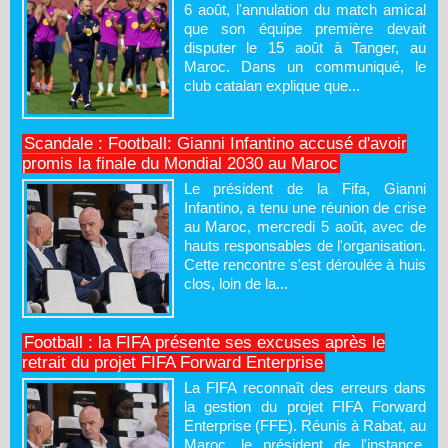
6 août, l'annulation du match amical
que son équipe première devait
disputer le 15 août à Tanger, au
Maroc. Dans un communiqué, le
club catalan explique que...
Scandale : Football: Gianni Infantino accusé d'avoir
promis la finale du Mondial 2030 au Maroc
Le président de la Fifa, Gianni
Infantino, a tenu une réunion de crise
au Maroc, mercredi 5 août, avec de
hauts responsables de l'organisation.
Cette rencontre s'est déroulée à huis
clos, loin de la...
Football : la FIFA présente ses excuses après le
retrait du projet FIFA Forward Enterprise
La FIFA reconnaît des erreurs dans
la gestion du projet FIFA Forward
Enterprise (FFE). Réunis à Rabat, au
Maroc, le président de l'instance,