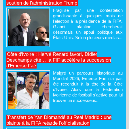
soutien de l'administration Trump
Fragilisé par une contestation
grandissante à quelques mois de
l'élection à la présidence de la FIFA,
Gianni Infantino chercherait
désormais un appui politique aux
États-Unis. Selon plusieurs médias...
Côte d'Ivoire : Hervé Renard favori, Didier
Deschamps cité… la FIF accélère la succession
d'Emerse Faé
Malgré un parcours historique au
Mondial 2026, Emerse Faé n'a pas
été reconduit à la tête de la Côte
d'Ivoire. Alors que la Fédération
ivoirienne de football s'active pour lui
trouver un successeur...
Transfert de Yan Diomandé au Real Madrid : une
plainte à la FIFA retarde l'officialisation