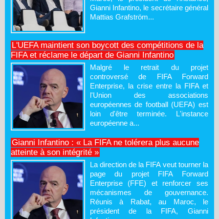
Gianni Infantino, le secrétaire général
Mattias Grafström...
L'UEFA maintient son boycott des compétitions de la
FIFA et réclame le départ de Gianni Infantino
Malgré le retrait du projet
controversé de FIFA Forward
Enterprise, la crise entre la FIFA et
l'Union des associations
européennes de football (UEFA) est
loin d'être terminée. L'instance
européenne a...
Gianni Infantino : « La FIFA ne tolérera plus aucune
atteinte à son intégrité »
La direction de la FIFA veut tourner la
page du projet FIFA Forward
Enterprise (FFE) et renforcer ses
mécanismes de gouvernance.
Réunis à Rabat, au Maroc, le
président de la FIFA, Gianni