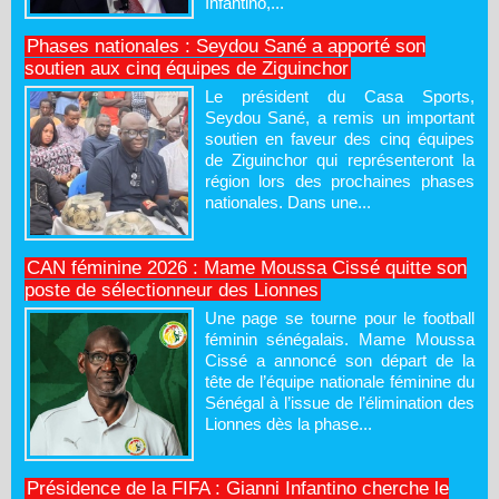
Infantino,...
Phases nationales : Seydou Sané a apporté son
soutien aux cinq équipes de Ziguinchor
Le président du Casa Sports,
Seydou Sané, a remis un important
soutien en faveur des cinq équipes
de Ziguinchor qui représenteront la
région lors des prochaines phases
nationales. Dans une...
CAN féminine 2026 : Mame Moussa Cissé quitte son
poste de sélectionneur des Lionnes
Une page se tourne pour le football
féminin sénégalais. Mame Moussa
Cissé a annoncé son départ de la
tête de l’équipe nationale féminine du
Sénégal à l’issue de l’élimination des
Lionnes dès la phase...
Présidence de la FIFA : Gianni Infantino cherche le