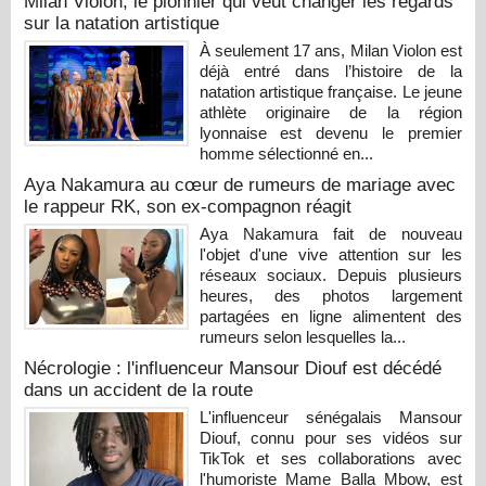
Milan Violon, le pionnier qui veut changer les regards
sur la natation artistique
À seulement 17 ans, Milan Violon est
déjà entré dans l’histoire de la
natation artistique française. Le jeune
athlète originaire de la région
lyonnaise est devenu le premier
homme sélectionné en...
Aya Nakamura au cœur de rumeurs de mariage avec
le rappeur RK, son ex-compagnon réagit
Aya Nakamura fait de nouveau
l'objet d'une vive attention sur les
réseaux sociaux. Depuis plusieurs
heures, des photos largement
partagées en ligne alimentent des
rumeurs selon lesquelles la...
Nécrologie : l'influenceur Mansour Diouf est décédé
dans un accident de la route
L'influenceur sénégalais Mansour
Diouf, connu pour ses vidéos sur
TikTok et ses collaborations avec
l'humoriste Mame Balla Mbow, est