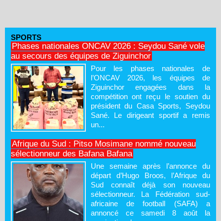
SPORTS
Phases nationales ONCAV 2026 : Seydou Sané vole
au secours des équipes de Ziguinchor
Pour les phases nationales de
l’ONCAV 2026, les équipes de
Ziguinchor engagées dans la
compétition ont reçu le soutien du
président du Casa Sports, Seydou
Sané. Le dirigeant sportif a remis
un...
Afrique du Sud : Pitso Mosimane nommé nouveau
sélectionneur des Bafana Bafana
Une semaine après l’annonce du
départ d’Hugo Broos, l’Afrique du
Sud connaît déjà son nouveau
sélectionneur. La Fédération sud-
africaine de football (SAFA) a
annoncé ce samedi 8 août la