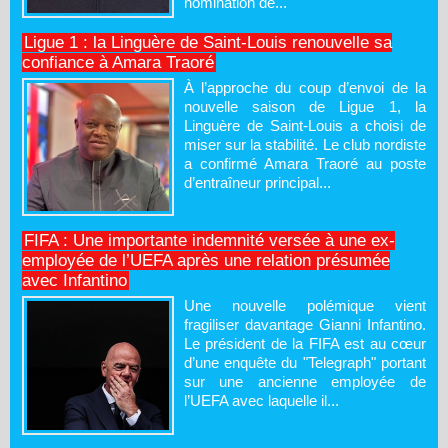
nomination de...
Ligue 1 : la Linguère de Saint-Louis renouvelle sa
confiance à Amara Traoré
À l’approche du coup d’envoi de la
nouvelle saison de Ligue 1, la
Linguère de Saint-Louis a choisi de
miser sur la stabilité. Le club nordiste
a confirmé Amara Traoré au poste
d’entraîneur principal...
FIFA : Une importante indemnité versée à une ex-
employée de l’UEFA après une relation présumée
avec Infantino
Une nouvelle polémique vient
fragiliser davantage Gianni Infantino.
Le président de la FIFA est au cœur
d’une enquête du "Telegraph" portant
sur une ancienne employée de
l’UEFA avec laquelle il...