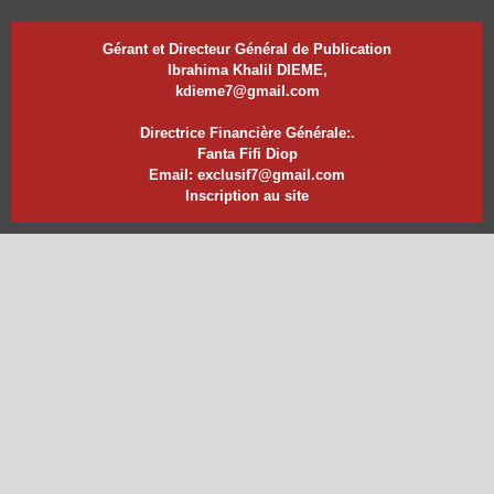
Gérant et Directeur Général de Publication
Ibrahima Khalil DIEME,
kdieme7@gmail.com
Directrice Financière Générale:.
Fanta Fifi Diop
Email: exclusif7@gmail.com
Inscription au site