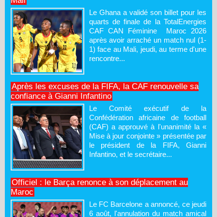
Mali
Le Ghana a validé son billet pour les
quarts de finale de la TotalEnergies
CAF CAN Féminine Maroc 2026
après avoir arraché un match nul (1-
1) face au Mali, jeudi, au terme d'une
rencontre...
Après les excuses de la FIFA, la CAF renouvelle sa
confiance à Gianni Infantino
Le Comité exécutif de la
Confédération africaine de football
(CAF) a approuvé à l'unanimité la «
Mise à jour conjointe » présentée par
le président de la FIFA, Gianni
Infantino, et le secrétaire...
Officiel : le Barça renonce à son déplacement au
Maroc
Le FC Barcelone a annoncé, ce jeudi
6 août, l'annulation du match amical