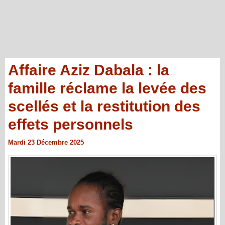
Affaire Aziz Dabala : la
famille réclame la levée des
scellés et la restitution des
effets personnels
Mardi 23 Décembre 2025