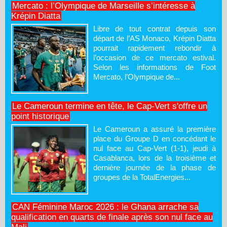
Mercato : l’Olympique de Marseille s’intéresse à
Krépin Diatta
Libre de tout contrat depuis son
départ de l’AS Monaco, Krépin Diatta
pourrait rapidement rebondir à
l’occasion de ce mercato estival.
Selon les informations de Foot
Mercato, l’Olympique de...
Le Cameroun termine en tête, le Cap-Vert s'offre un
point historique
Le Cameroun a assuré la première
place du Groupe D en concédant le
nul face au Cap-Vert (1-1), jeudi à
Casablanca, lors de la troisième et
dernière journée de la phase de
groupes de la TotalEnergies...
CAN Féminine Maroc 2026 : le Ghana arrache sa
qualification en quarts de finale après son nul face au