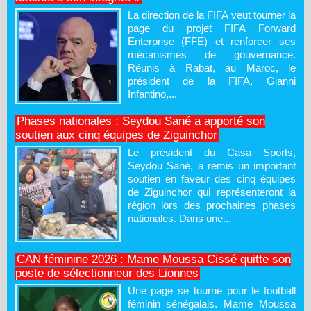
La direction de la FIFA veut tourner la
page du projet FIFA Forward
Enterprise (FFE) et renforcer ses
mécanismes de gouvernance.
Réunis à Rabat, au Maroc, le
président de la FIFA, Gianni
Infantino,...
Phases nationales : Seydou Sané a apporté son
soutien aux cinq équipes de Ziguinchor
Le président du Casa Sports,
Seydou Sané, a remis un important
soutien en faveur des cinq équipes
de Ziguinchor qui représenteront la
région lors des prochaines phases
nationales. Dans une...
CAN féminine 2026 : Mame Moussa Cissé quitte son
poste de sélectionneur des Lionnes
Une page se tourne pour le football
féminin sénégalais. Mame Moussa