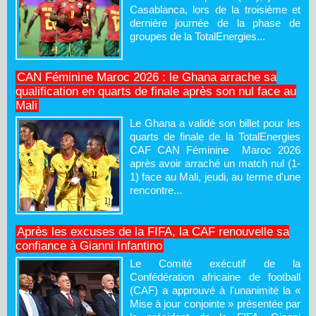
Casablanca, lors de la troisième et
dernière journée de la phase de
groupes de la TotalEnergies...
CAN Féminine Maroc 2026 : le Ghana arrache sa
qualification en quarts de finale après son nul face au
Mali
Le Ghana a validé son billet pour les
quarts de finale de la TotalEnergies
CAF CAN Féminine Maroc 2026
après avoir arraché un match nul (1-
1) face au Mali, jeudi, au terme d'une
rencontre...
Après les excuses de la FIFA, la CAF renouvelle sa
confiance à Gianni Infantino
Le Comité exécutif de la
Confédération africaine de football
(CAF) a approuvé à l'unanimité la «
Mise à jour conjointe » présentée par