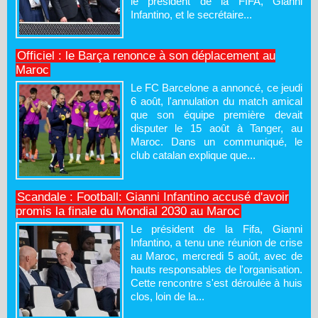
le président de la FIFA, Gianni
Infantino, et le secrétaire...
Officiel : le Barça renonce à son déplacement au
Maroc
Le FC Barcelone a annoncé, ce jeudi
6 août, l'annulation du match amical
que son équipe première devait
disputer le 15 août à Tanger, au
Maroc. Dans un communiqué, le
club catalan explique que...
Scandale : Football: Gianni Infantino accusé d'avoir
promis la finale du Mondial 2030 au Maroc
Le président de la Fifa, Gianni
Infantino, a tenu une réunion de crise
au Maroc, mercredi 5 août, avec de
hauts responsables de l'organisation.
Cette rencontre s'est déroulée à huis
clos, loin de la...