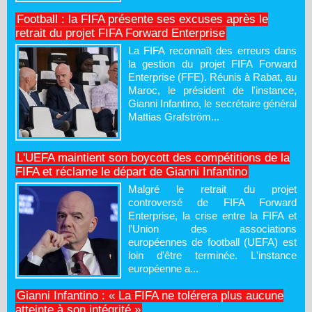
Football : la FIFA présente ses excuses après le
retrait du projet FIFA Forward Enterprise
La FIFA reconnaît des erreurs dans
la gestion du projet FIFA Forward
Enterprise (FFE). Réunis à Rabat, au
Maroc, le président de l'instance,
Gianni Infantino, le secrétaire général
Mattias Grafström...
L'UEFA maintient son boycott des compétitions de la
FIFA et réclame le départ de Gianni Infantino
Malgré le retrait du projet
controversé de FIFA Forward
Enterprise, la crise entre la FIFA et
l'Union des associations
européennes de football (UEFA) est
loin d'être terminée. L'instance
européenne a...
Gianni Infantino : « La FIFA ne tolérera plus aucune
atteinte à son intégrité »