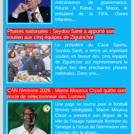
mécanismes de gouvernance.
Réunis à Rabat, au Maroc, le
président de la FIFA, Gianni
Infantino,...
Phases nationales : Seydou Sané a apporté son
soutien aux cinq équipes de Ziguinchor
Le président du Casa Sports,
Seydou Sané, a remis un important
soutien en faveur des cinq équipes
de Ziguinchor qui représenteront la
région lors des prochaines phases
nationales. Dans une...
CAN féminine 2026 : Mame Moussa Cissé quitte son
poste de sélectionneur des Lionnes
Une page se tourne pour le football
féminin sénégalais. Mame Moussa
Cissé a annoncé son départ de la
tête de l’équipe nationale féminine du
Sénégal à l’issue de l’élimination des
Lionnes dès la phase...