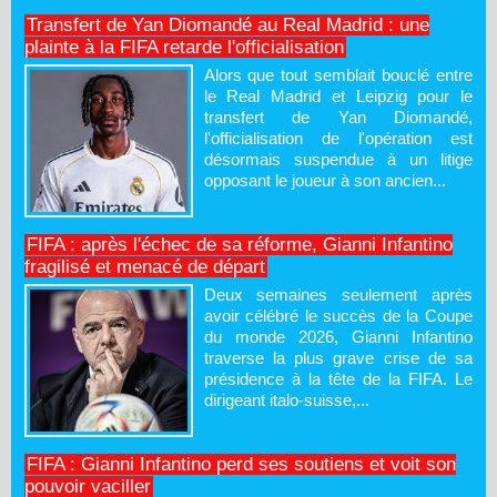
Transfert de Yan Diomandé au Real Madrid : une
plainte à la FIFA retarde l'officialisation
Alors que tout semblait bouclé entre
le Real Madrid et Leipzig pour le
transfert de Yan Diomandé,
l'officialisation de l'opération est
désormais suspendue à un litige
opposant le joueur à son ancien...
FIFA : après l'échec de sa réforme, Gianni Infantino
fragilisé et menacé de départ
Deux semaines seulement après
avoir célébré le succès de la Coupe
du monde 2026, Gianni Infantino
traverse la plus grave crise de sa
présidence à la tête de la FIFA. Le
dirigeant italo-suisse,...
FIFA : Gianni Infantino perd ses soutiens et voit son
pouvoir vaciller