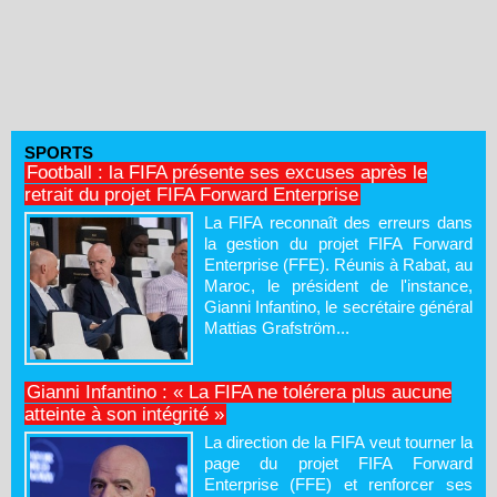
SPORTS
Football : la FIFA présente ses excuses après le
retrait du projet FIFA Forward Enterprise
La FIFA reconnaît des erreurs dans
la gestion du projet FIFA Forward
Enterprise (FFE). Réunis à Rabat, au
Maroc, le président de l'instance,
Gianni Infantino, le secrétaire général
Mattias Grafström...
Gianni Infantino : « La FIFA ne tolérera plus aucune
atteinte à son intégrité »
La direction de la FIFA veut tourner la
page du projet FIFA Forward
Enterprise (FFE) et renforcer ses