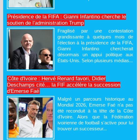
Présidence de la FIFA : Gianni Infantino cherche le
soutien de l'administration Trump
Fragilisé par une contestation
grandissante à quelques mois de
l'élection à la présidence de la FIFA,
Gianni Infantino chercherait
désormais un appui politique aux
États-Unis. Selon plusieurs médias...
Côte d'Ivoire : Hervé Renard favori, Didier
Deschamps cité… la FIF accélère la succession
d'Emerse Faé
Malgré un parcours historique au
Mondial 2026, Emerse Faé n'a pas
été reconduit à la tête de la Côte
d'Ivoire. Alors que la Fédération
ivoirienne de football s'active pour lui
trouver un successeur...