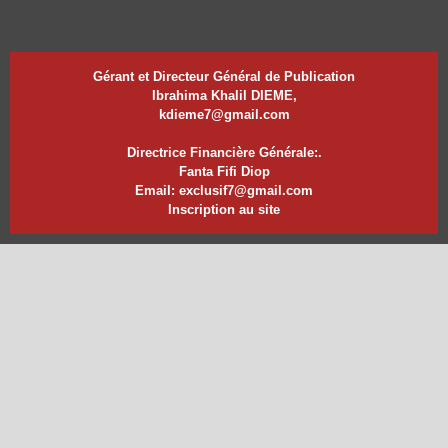
Gérant et Directeur Général de Publication
Ibrahima Khalil DIEME,
kdieme7@gmail.com
Directrice Financière Générale:.
Fanta Fifi Diop
Email: exclusif7@gmail.com
Inscription au site