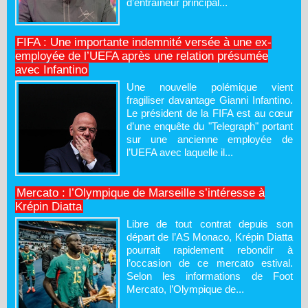
d’entraîneur principal...
FIFA : Une importante indemnité versée à une ex-
employée de l’UEFA après une relation présumée
avec Infantino
Une nouvelle polémique vient
fragiliser davantage Gianni Infantino.
Le président de la FIFA est au cœur
d’une enquête du "Telegraph" portant
sur une ancienne employée de
l’UEFA avec laquelle il...
Mercato : l’Olympique de Marseille s’intéresse à
Krépin Diatta
Libre de tout contrat depuis son
départ de l’AS Monaco, Krépin Diatta
pourrait rapidement rebondir à
l’occasion de ce mercato estival.
Selon les informations de Foot
Mercato, l’Olympique de...