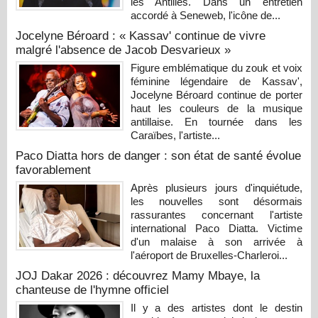
les Antilles. Dans un entretien
accordé à Seneweb, l'icône de...
Jocelyne Béroard : « Kassav' continue de vivre
malgré l'absence de Jacob Desvarieux »
Figure emblématique du zouk et voix
féminine légendaire de Kassav',
Jocelyne Béroard continue de porter
haut les couleurs de la musique
antillaise. En tournée dans les
Caraïbes, l'artiste...
Paco Diatta hors de danger : son état de santé évolue
favorablement
Après plusieurs jours d'inquiétude,
les nouvelles sont désormais
rassurantes concernant l'artiste
international Paco Diatta. Victime
d'un malaise à son arrivée à
l'aéroport de Bruxelles-Charleroi...
JOJ Dakar 2026 : découvrez Mamy Mbaye, la
chanteuse de l'hymne officiel
Il y a des artistes dont le destin