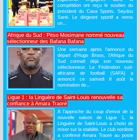
compétition ont reçu le soutien du
président du Casa Sports, Seydou
Sané. Le dirigeant sportif a remis
un...
Afrique du Sud : Pitso Mosimane nommé nouveau
sélectionneur des Bafana Bafana
Une semaine après l’annonce du
départ d’Hugo Broos, l’Afrique du
Sud connaît déjà son nouveau
sélectionneur. La Fédération sud-
africaine de football (SAFA) a
annoncé ce samedi 8 août la
nomination de...
Ligue 1 : la Linguère de Saint-Louis renouvelle sa
confiance à Amara Traoré
À l’approche du coup d’envoi de la
nouvelle saison de Ligue 1, la
Linguère de Saint-Louis a choisi de
miser sur la stabilité. Le club nordiste
a confirmé Amara Traoré au poste