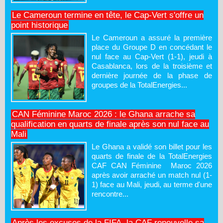
Le Cameroun termine en tête, le Cap-Vert s'offre un
point historique
Le Cameroun a assuré la première
place du Groupe D en concédant le
nul face au Cap-Vert (1-1), jeudi à
Casablanca, lors de la troisième et
dernière journée de la phase de
groupes de la TotalEnergies...
CAN Féminine Maroc 2026 : le Ghana arrache sa
qualification en quarts de finale après son nul face au
Mali
Le Ghana a validé son billet pour les
quarts de finale de la TotalEnergies
CAF CAN Féminine Maroc 2026
après avoir arraché un match nul (1-
1) face au Mali, jeudi, au terme d'une
rencontre...
Après les excuses de la FIFA, la CAF renouvelle sa