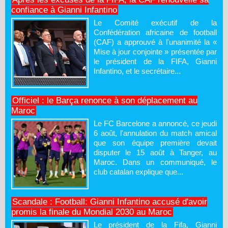
confiance à Gianni Infantino
Le Comité exécutif de la
Confédération africaine de football
(CAF) a approuvé à l'unanimité la «
Mise à jour conjointe » présentée par
le président de la FIFA, Gianni
Infantino, et le secrétaire...
Officiel : le Barça renonce à son déplacement au
Maroc
Le FC Barcelone a annoncé, ce jeudi
6 août, l'annulation du match amical
que son équipe première devait
disputer le 15 août à Tanger, au
Maroc. Dans un communiqué, le
club catalan explique que...
Scandale : Football: Gianni Infantino accusé d'avoir
promis la finale du Mondial 2030 au Maroc
Le président de la Fifa, Gianni