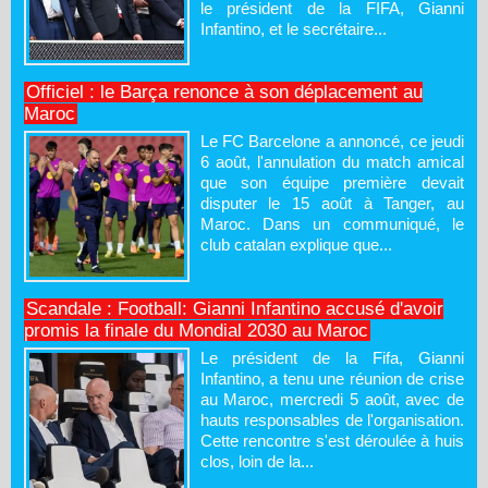
le président de la FIFA, Gianni
Infantino, et le secrétaire...
Officiel : le Barça renonce à son déplacement au
Maroc
Le FC Barcelone a annoncé, ce jeudi
6 août, l'annulation du match amical
que son équipe première devait
disputer le 15 août à Tanger, au
Maroc. Dans un communiqué, le
club catalan explique que...
Scandale : Football: Gianni Infantino accusé d'avoir
promis la finale du Mondial 2030 au Maroc
Le président de la Fifa, Gianni
Infantino, a tenu une réunion de crise
au Maroc, mercredi 5 août, avec de
hauts responsables de l'organisation.
Cette rencontre s'est déroulée à huis
clos, loin de la...