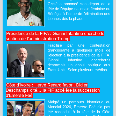
Cissé a annoncé son départ de la
tête de l’équipe nationale féminine du
Sénégal à l’issue de l’élimination des
Lionnes dès la phase...
Présidence de la FIFA : Gianni Infantino cherche le
soutien de l'administration Trump
Fragilisé par une contestation
grandissante à quelques mois de
l'élection à la présidence de la FIFA,
Gianni Infantino chercherait
désormais un appui politique aux
États-Unis. Selon plusieurs médias...
Côte d'Ivoire : Hervé Renard favori, Didier
Deschamps cité… la FIF accélère la succession
d'Emerse Faé
Malgré un parcours historique au
Mondial 2026, Emerse Faé n'a pas
été reconduit à la tête de la Côte