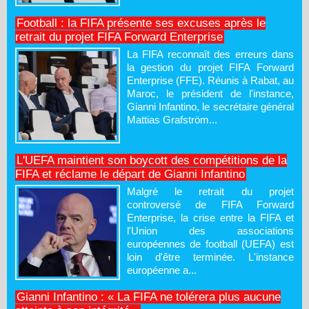
Football : la FIFA présente ses excuses après le
retrait du projet FIFA Forward Enterprise
La FIFA reconnaît des erreurs dans
la gestion du projet FIFA Forward
Enterprise (FFE). Réunis à Rabat, au
Maroc, le président de l'instance,
Gianni Infantino, le secrétaire général
Mattias Grafström...
L'UEFA maintient son boycott des compétitions de la
FIFA et réclame le départ de Gianni Infantino
Malgré le retrait du projet
controversé de FIFA Forward
Enterprise, la crise entre la FIFA et
l'Union des associations
européennes de football (UEFA) est
loin d'être terminée. L'instance
européenne a...
Gianni Infantino : « La FIFA ne tolérera plus aucune