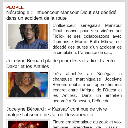
PEOPLE
Nécrologie : l'influenceur Mansour Diouf est décédé
dans un accident de la route
L'influenceur sénégalais Mansour
Diouf, connu pour ses vidéos sur
TikTok et ses collaborations avec
l'humoriste Mame Balla Mbow, est
décédé des suites d'un accident de
la circulation. L'annonce de sa...
Jocelyne Béroard plaide pour des vols directs entre
Dakar et les Antilles
Très attachée au Sénégal, la
chanteuse martiniquaise Jocelyne
Béroard souhaite un rapprochement
concret entre l'Afrique de l'Ouest et
les Antilles. Dans un entretien
accordé à Seneweb, l'icône de...
Jocelyne Béroard : « Kassav' continue de vivre
malgré l'absence de Jacob Desvarieux »
Figure emblématique du zouk et voix
féminine légendaire de Kassav',