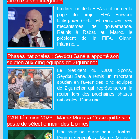
atteinte à son intégrité »
La direction de la FIFA veut tourner la
page du projet FIFA Forward
Enterprise (FFE) et renforcer ses
mécanismes de gouvernance.
Réunis à Rabat, au Maroc, le
président de la FIFA, Gianni
Infantino,...
Phases nationales : Seydou Sané a apporté son
soutien aux cinq équipes de Ziguinchor
Le président du Casa Sports,
Seydou Sané, a remis un important
soutien en faveur des cinq équipes
de Ziguinchor qui représenteront la
région lors des prochaines phases
nationales. Dans une...
CAN féminine 2026 : Mame Moussa Cissé quitte son
poste de sélectionneur des Lionnes
Une page se tourne pour le football
féminin sénégalais. Mame Moussa