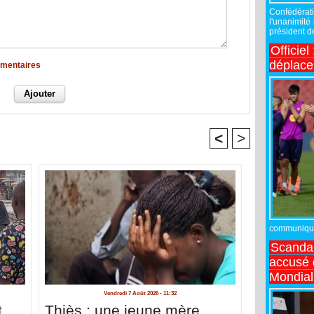
Confédérati
l'unanimité
président de
Officiel
déplac
mmentaires
<
>
communiqué,
Scandal
accusé d
Mondial
Vendredi 7 Août 2026 - 11:32
t
Thiès : une jeune mère