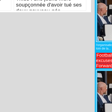
soupçonnée d'avoir tué ses
deux nouveau-nés
l'organisati
loin de la...
Footbal
excuses 
Forward