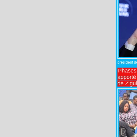
président de
Phases 
apporté
de Zigu