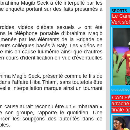
 Ibrahima Magib Seck a été interpellé par les
e enquête portant sur des faits présumés à
SPORTS
Le Came
Vert s'o
ordides vidéos d’ébats sexuels » ont été
ans le téléphone portable d’Ibrahima Magib
té menée par les éléments de la Brigade de
leurs collègues basés à Saly. Les vidéos en
le mis en cause lui-même ainsi que d’autres
n cours d’identification en vue d’éventuelles
rahima Magib Seck, présenté comme le fils de
dans l’affaire Hiba Thiam, sans toutefois être
velle interpellation marque ainsi un tournant
groupes de 
CAN Fé
arrache 
n cause aurait reconnu être un « mbaraan »
finale a
e son groupe, rapporte le quotidien. Une
forcer les soupçons des autorités dans ce
ples.