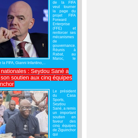
de la FIFA
veut tourner
la page du
projet FIFA
Forward
Enterprise
(FFE) et
renforcer ses
mécanismes
de
gouvernance.
Réunis à
Rabat, au
Maroc, le
 la FIFA, Gianni Infantino,...
nationales : Seydou Sané a
 son soutien aux cinq équipes
inchor
Le président
du Casa
Sports,
Seydou
Sané, a remis
un important
soutien en
faveur des
cinq équipes
de Ziguinchor
qui