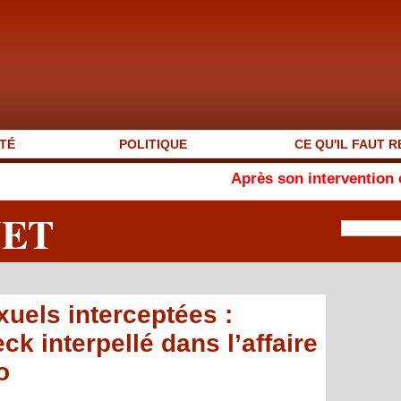
TÉ
POLITIQUE
CE QU'IL FAUT R
Après son intervention en français, 
NET
xuels interceptées :
k interpellé dans l’affaire
o