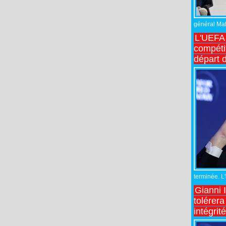
général Matt
L'UEFA 
compétit
départ d
terminée. L
Gianni 
tolérera
intégrit