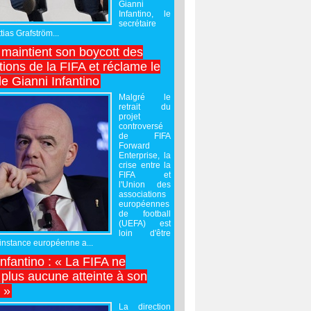
Gianni
Infantino, le
secrétaire
ias Grafström...
maintient son boycott des
ions de la FIFA et réclame le
e Gianni Infantino
Malgré le
retrait du
projet
controversé
de FIFA
Forward
Enterprise, la
crise entre la
FIFA et
l'Union des
associations
européennes
de football
(UEFA) est
loin d'être
'instance européenne a...
Infantino : « La FIFA ne
 plus aucune atteinte à son
é »
La direction