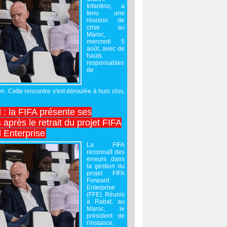
Infantino, a
tenu une
réunion de
crise au
Maroc,
mercredi 5
août, avec de
hauts
responsables
de
on. Cette rencontre s'est déroulée à huis clos,
l : la FIFA présente ses
après le retrait du projet FIFA
 Enterprise
La FIFA
reconnaît des
erreurs dans
la gestion du
projet FIFA
Forward
Enterprise
(FFE). Réunis
à Rabat, au
Maroc, le
président de
l'instance,