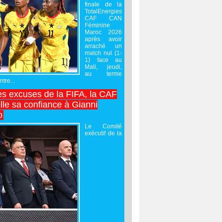
finale de la
TotalEnergies
CAF CAN
Féminine
Maroc 2026
après avoir
arraché un
match nul (1-
1) face au
Mali, jeudi,
au terme
tre...
es excuses de la FIFA, la CAF
lle sa confiance à Gianni
o
Le Comité
exécutif de la