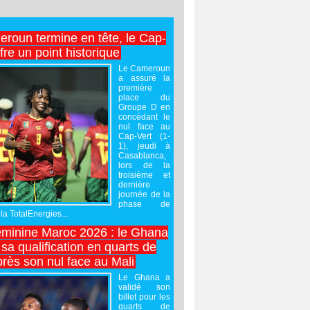
roun termine en tête, le Cap-
ffre un point historique
Le Cameroun
a assuré la
première
place du
Groupe D en
concédant le
nul face au
Cap-Vert (1-
1), jeudi à
Casablanca,
lors de la
troisième et
dernière
journée de la
phase de
la TotalEnergies...
minine Maroc 2026 : le Ghana
sa qualification en quarts de
près son nul face au Mali
Le Ghana a
validé son
billet pour les
quarts de