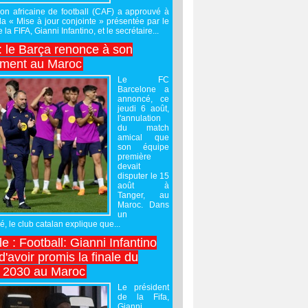
on africaine de football (CAF) a approuvé à
 la « Mise à jour conjointe » présentée par le
 la FIFA, Gianni Infantino, et le secrétaire...
 : le Barça renonce à son
ement au Maroc
Le FC
Barcelone a
annoncé, ce
jeudi 6 août,
l'annulation
du match
amical que
son équipe
première
devait
disputer le 15
août à
Tanger, au
Maroc. Dans
un
 le club catalan explique que...
e : Football: Gianni Infantino
'avoir promis la finale du
 2030 au Maroc
Le président
de la Fifa,
Gianni