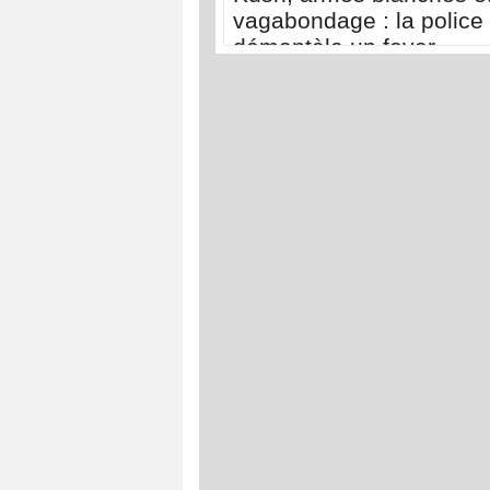
vagabondage : la police
démantèle un foyer
d'insécurité à la Médina