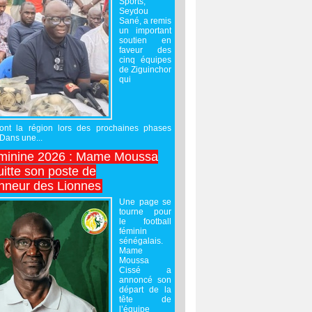
Sports,
Seydou
Sané, a remis
un important
soutien en
faveur des
cinq équipes
de Ziguinchor
qui
ront la région lors des prochaines phases
 Dans une...
minine 2026 : Mame Moussa
uitte son poste de
onneur des Lionnes
Une page se
tourne pour
le football
féminin
sénégalais.
Mame
Moussa
Cissé a
annoncé son
départ de la
tête de
l’équipe