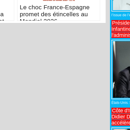
Vendredi 10 Juillet 2026 - 21:31
Le choc France-Espagne
sa
promet des étincelles au
l’issue de l
et
Mondial 2026
Préside
té
Infantin
l'admini
États-Unis.
Côte d'
Didier 
accélèr