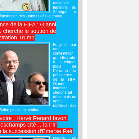
nationale
féminine du
Sénégal à
’élimination des Lionnes dès la phase...
nce de la FIFA : Gianni
o cherche le soutien de
stration Trump
Fragilisé par
une
contestation
grandissante
à quelques
mois de
l'élection à la
présidence
de la FIFA,
Gianni
Infantino
chercherait
désormais un
appui
politique aux
 Selon plusieurs médias...
Ivoire : Hervé Renard favori,
Deschamps cité… la FIF
e la succession d'Emerse Faé
Malgré un