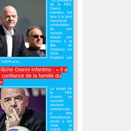
Le président
de la FIFA,
Gianni
Infantino, fait
face à la plus
importante
contestation
de son
mandat
depuis son
arrivée à la
tête de
l'instance en
2016.
Fragilisé par
 l'UEFA et la...
âche Gianni Infantino : « Il a
 confiance de la famille du
 »
Le projet de
la FIFA
d’ouvrir sa
nouvelle
structure
commerciale
à des
investisseurs
privés a été
retiré, et
l’UEFA ne