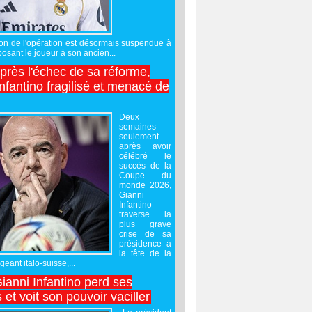
sation de l'opération est désormais suspendue à
posant le joueur à son ancien...
après l'échec de sa réforme,
nfantino fragilisé et menacé de
Deux
semaines
seulement
après avoir
célébré le
succès de la
Coupe du
monde 2026,
Gianni
Infantino
traverse la
plus grave
crise de sa
présidence à
la tête de la
geant italo-suisse,...
Gianni Infantino perd ses
 et voit son pouvoir vaciller