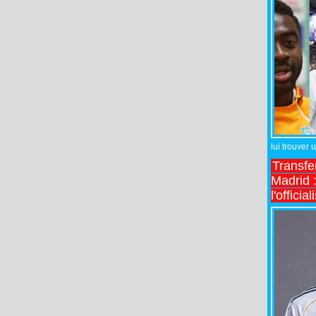
lui trouver 
Transfe
Madrid :
l'officia