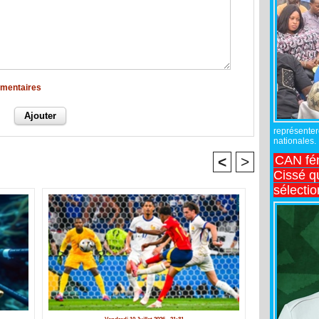
mmentaires
représente
nationales.
CAN fé
<
>
Cissé q
sélecti