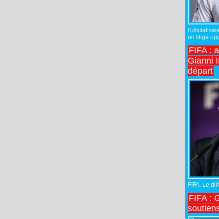
l'officiali
un litige op
FIFA : 
Gianni I
départ
FIFA. Le diri
FIFA : 
soutiens