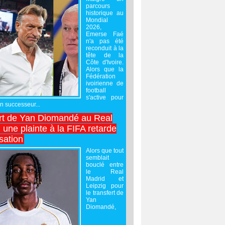
parcours
historique au
Mondial
2026,
Emerse Faé
n'a pas été
reconduit à la
tête de la
Côte d'Ivoire.
Alors que la
Fédération
ivoirienne de
football
s'active pour
un successeur...
rt de Yan Diomandé au Real
 une plainte à la FIFA retarde
lisation
Alors que tout
semblait
bouclé entre
le Real
Madrid et
Leipzig pour
le transfert de
Yan
Diomandé,