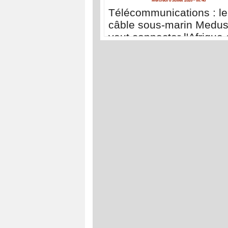
Mercredi 8 Juillet 2026 - 00:48
Télécommunications : le
câble sous-marin Medu
veut connecter l'Afrique 
renforcer sa souveraine
numérique