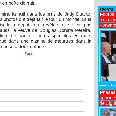
en boîte de nuit.
SPORTS
rminé la nuit dans les bras de Jady Duarte,
Footbal
 photos ont déjà fait le tour du monde. Et la
excuses 
iselle a depuis été révélée: elle n’est pas
Forward
 aussi la veuve de Douglas Donata Pereira,
lien tué par les forces spéciales en mars
iqué dans une dizaine de meurtres dans la
issance à deux enfants.
général Matt
Phases 
apporté
de Zigu