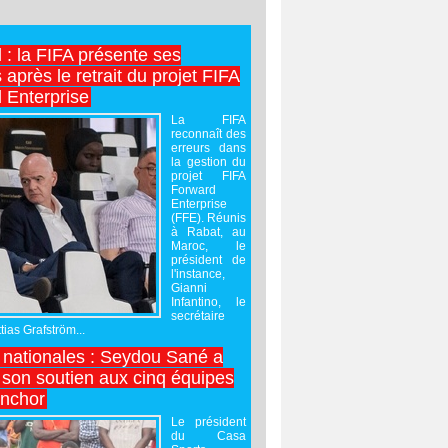
l : la FIFA présente ses
après le retrait du projet FIFA
 Enterprise
La FIFA
reconnaît des
erreurs dans
la gestion du
projet FIFA
Forward
Enterprise
(FFE). Réunis
à Rabat, au
Maroc, le
président de
l'instance,
Gianni
Infantino, le
secrétaire
ias Grafström...
nationales : Seydou Sané a
 son soutien aux cinq équipes
inchor
Le président
du Casa