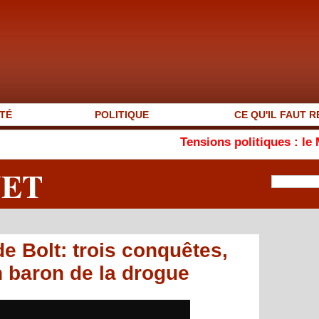
TÉ
POLITIQUE
CE QU'IL FAUT R
Tensions politiques : le MEJSM pla
NET
de Bolt: trois conquêtes,
n baron de la drogue