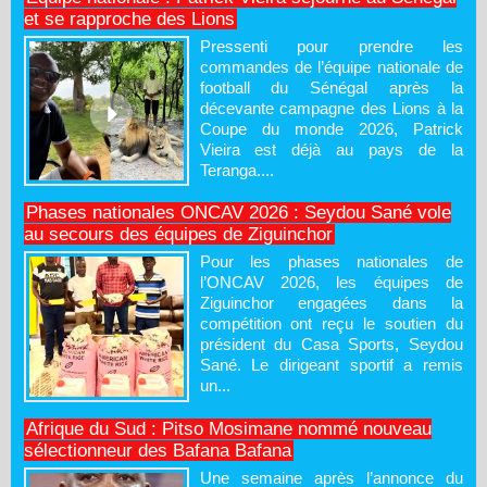
et se rapproche des Lions
Pressenti pour prendre les
commandes de l’équipe nationale de
football du Sénégal après la
décevante campagne des Lions à la
Coupe du monde 2026, Patrick
Vieira est déjà au pays de la
Teranga....
Phases nationales ONCAV 2026 : Seydou Sané vole
au secours des équipes de Ziguinchor
Pour les phases nationales de
l’ONCAV 2026, les équipes de
Ziguinchor engagées dans la
compétition ont reçu le soutien du
président du Casa Sports, Seydou
Sané. Le dirigeant sportif a remis
un...
Afrique du Sud : Pitso Mosimane nommé nouveau
sélectionneur des Bafana Bafana
Une semaine après l’annonce du