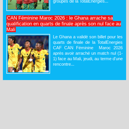
groupes de la TotalEnergies...
CAN Féminine Maroc 2026 : le Ghana arrache sa
qualification en quarts de finale après son nul face au
Mali
Le Ghana a validé son billet pour les
quarts de finale de la TotalEnergies
CAF CAN Féminine Maroc 2026
après avoir arraché un match nul (1-
1) face au Mali, jeudi, au terme d'une
rencontre...