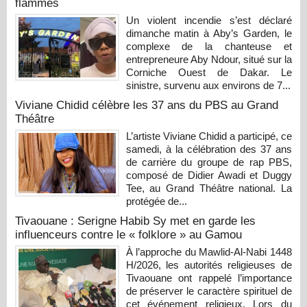
flammes
Un violent incendie s’est déclaré
dimanche matin à Aby’s Garden, le
complexe de la chanteuse et
entrepreneure Aby Ndour, situé sur la
Corniche Ouest de Dakar. Le
sinistre, survenu aux environs de 7...
Viviane Chidid célèbre les 37 ans du PBS au Grand
Théâtre
L’artiste Viviane Chidid a participé, ce
samedi, à la célébration des 37 ans
de carrière du groupe de rap PBS,
composé de Didier Awadi et Duggy
Tee, au Grand Théâtre national. La
protégée de...
Tivaouane : Serigne Habib Sy met en garde les
influenceurs contre le « folklore » au Gamou
À l’approche du Mawlid-Al-Nabi 1448
H/2026, les autorités religieuses de
Tivaouane ont rappelé l’importance
de préserver le caractère spirituel de
cet événement religieux. Lors du