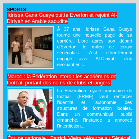
SPORTS
Idrissa Gana Gueye quitte Everton et rejoint Al-
Diriyah en Arabie saoudite
À 37 ans, Idrissa Gana Gueye
tourne une nouvelle page de sa
carrière. Libre après son départ
d’Everton, le milieu de terrain
sénégalais s’est officiellement
engagé avec Al-Diriyah, club
évoluant en...
Maroc : la Fédération interdit les académies de
football portant des noms de clubs étrangers
La Fédération royale marocaine de
football (FRMF) veut renforcer
l’identité et l’autonomie des
structures de formation locales.
Dans un communiqué publié
dimanche, l’instance a annoncé
l’interdiction...
Équipe nationale : Patrick Vieira séjourne au Sénégal