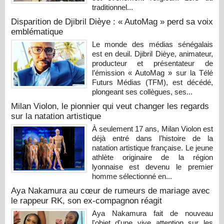
traditionnel...
Disparition de Djibril Dièye : « AutoMag » perd sa voix
emblématique
Le monde des médias sénégalais
est en deuil. Djibril Dièye, animateur,
producteur et présentateur de
l’émission « AutoMag » sur la Télé
Futurs Médias (TFM), est décédé,
plongeant ses collègues, ses...
Milan Violon, le pionnier qui veut changer les regards
sur la natation artistique
À seulement 17 ans, Milan Violon est
déjà entré dans l’histoire de la
natation artistique française. Le jeune
athlète originaire de la région
lyonnaise est devenu le premier
homme sélectionné en...
Aya Nakamura au cœur de rumeurs de mariage avec
le rappeur RK, son ex-compagnon réagit
Aya Nakamura fait de nouveau
l'objet d'une vive attention sur les