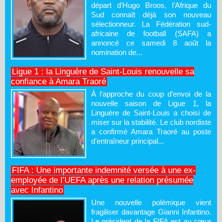
départ d’Hugo Broos, l’Afrique du
Sud connaît déjà son nouveau
sélectionneur. La Fédération sud-
africaine de football (SAFA) a
annoncé ce samedi 8 août la
nomination de...
Ligue 1 : la Linguère de Saint-Louis renouvelle sa
confiance à Amara Traoré
À l’approche du coup d’envoi de la
nouvelle saison de Ligue 1, la
Linguère de Saint-Louis a choisi de
miser sur la stabilité. Le club nordiste
a confirmé Amara Traoré au poste
d’entraîneur principal...
FIFA : Une importante indemnité versée à une ex-
employée de l’UEFA après une relation présumée
avec Infantino
Une nouvelle polémique vient
fragiliser davantage Gianni Infantino.
Le président de la FIFA est au cœur