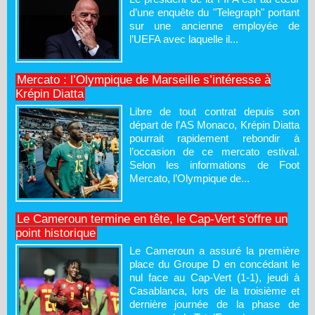
d’une enquête du "Telegraph" portant
sur une ancienne employée de
l’UEFA avec laquelle il...
Mercato : l’Olympique de Marseille s’intéresse à
Krépin Diatta
Libre de tout contrat depuis son
départ de l’AS Monaco, Krépin Diatta
pourrait rapidement rebondir à
l’occasion de ce mercato estival.
Selon les informations de Foot
Mercato, l’Olympique de...
Le Cameroun termine en tête, le Cap-Vert s'offre un
point historique
Le Cameroun a assuré la première
place du Groupe D en concédant le
nul face au Cap-Vert (1-1), jeudi à
Casablanca, lors de la troisième et
dernière journée de la phase de