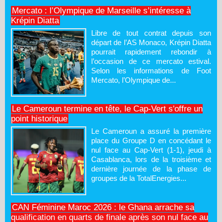
Mercato : l’Olympique de Marseille s’intéresse à
Krépin Diatta
Libre de tout contrat depuis son
départ de l’AS Monaco, Krépin Diatta
pourrait rapidement rebondir à
l’occasion de ce mercato estival.
Selon les informations de Foot
Mercato, l’Olympique de...
Le Cameroun termine en tête, le Cap-Vert s'offre un
point historique
Le Cameroun a assuré la première
place du Groupe D en concédant le
nul face au Cap-Vert (1-1), jeudi à
Casablanca, lors de la troisième et
dernière journée de la phase de
groupes de la TotalEnergies...
CAN Féminine Maroc 2026 : le Ghana arrache sa
qualification en quarts de finale après son nul face au