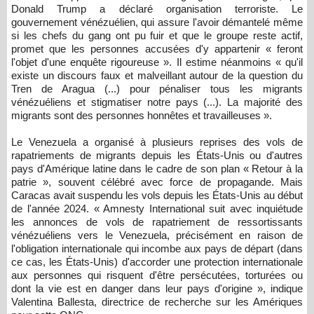
Donald Trump a déclaré organisation terroriste. Le
gouvernement vénézuélien, qui assure l'avoir démantelé même
si les chefs du gang ont pu fuir et que le groupe reste actif,
promet que les personnes accusées d'y appartenir « ​​​​​​​feront
l'objet d'une enquête rigoureuse ». Il estime néanmoins « ​​​​​​​qu'il
existe un discours faux et malveillant autour de la question du
Tren de Aragua (...) pour pénaliser tous les migrants
vénézuéliens et stigmatiser notre pays (...). La majorité des
migrants sont des personnes honnêtes et travailleuses ».
Le Venezuela a organisé à plusieurs reprises des vols de
rapatriements de migrants depuis les États-Unis ou d'autres
pays d'Amérique latine dans le cadre de son plan « Retour à la
patrie », souvent célébré avec force de propagande. Mais
Caracas avait suspendu les vols depuis les États-Unis au début
de l'année 2024. « Amnesty International suit avec inquiétude
les annonces de vols de rapatriement de ressortissants
vénézuéliens vers le Venezuela, précisément en raison de
l'obligation internationale qui incombe aux pays de départ (dans
ce cas, les États-Unis) d'accorder une protection internationale
aux personnes qui risquent d'être persécutées, torturées ou
dont la vie est en danger dans leur pays d'origine », indique
Valentina Ballesta, directrice de recherche sur les Amériques