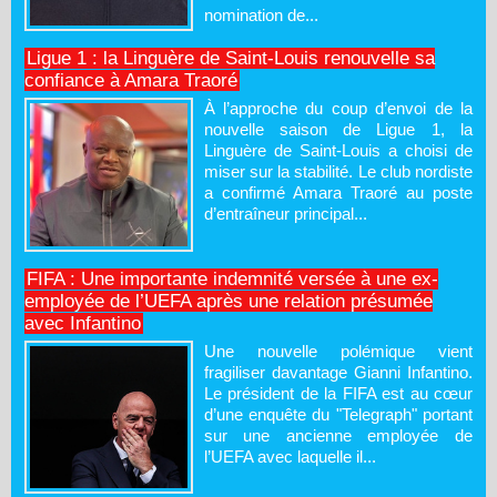
nomination de...
Ligue 1 : la Linguère de Saint-Louis renouvelle sa
confiance à Amara Traoré
À l’approche du coup d’envoi de la
nouvelle saison de Ligue 1, la
Linguère de Saint-Louis a choisi de
miser sur la stabilité. Le club nordiste
a confirmé Amara Traoré au poste
d’entraîneur principal...
FIFA : Une importante indemnité versée à une ex-
employée de l’UEFA après une relation présumée
avec Infantino
Une nouvelle polémique vient
fragiliser davantage Gianni Infantino.
Le président de la FIFA est au cœur
d’une enquête du "Telegraph" portant
sur une ancienne employée de
l’UEFA avec laquelle il...