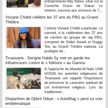
entrepreneure Aby Ndour, situé sur la
Corniche Ouest de Dakar. Le
sinistre, survenu aux environs de 7...
Viviane Chidid célèbre les 37 ans du PBS au Grand
Théâtre
L’artiste Viviane Chidid a participé, ce
samedi, à la célébration des 37 ans
de carrière du groupe de rap PBS,
composé de Didier Awadi et Duggy
Tee, au Grand Théâtre national. La
protégée de...
Tivaouane : Serigne Habib Sy met en garde les
influenceurs contre le « folklore » au Gamou
À l’approche du Mawlid-Al-Nabi 1448
H/2026, les autorités religieuses de
Tivaouane ont rappelé l’importance
de préserver le caractère spirituel de
cet événement religieux. Lors du
traditionnel...
Disparition de Djibril Dièye : « AutoMag » perd sa voix
emblématique