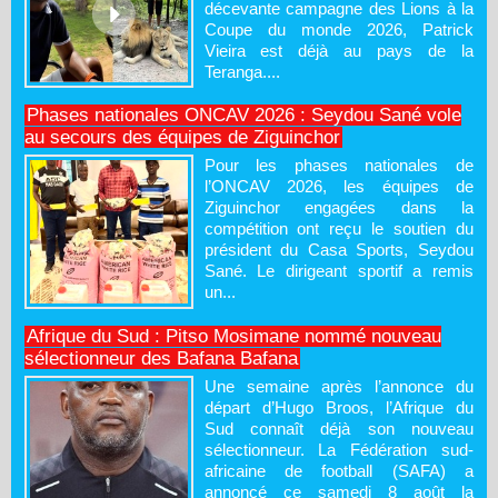
décevante campagne des Lions à la
Coupe du monde 2026, Patrick
Vieira est déjà au pays de la
Teranga....
Phases nationales ONCAV 2026 : Seydou Sané vole
au secours des équipes de Ziguinchor
Pour les phases nationales de
l’ONCAV 2026, les équipes de
Ziguinchor engagées dans la
compétition ont reçu le soutien du
président du Casa Sports, Seydou
Sané. Le dirigeant sportif a remis
un...
Afrique du Sud : Pitso Mosimane nommé nouveau
sélectionneur des Bafana Bafana
Une semaine après l’annonce du
départ d’Hugo Broos, l’Afrique du
Sud connaît déjà son nouveau
sélectionneur. La Fédération sud-
africaine de football (SAFA) a
annoncé ce samedi 8 août la