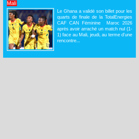
Mali
Le Ghana a validé son billet pour les
quarts de finale de la TotalEnergies
CAF CAN Féminine Maroc 2026
après avoir arraché un match nul (1-
1) face au Mali, jeudi, au terme d'une
rencontre...