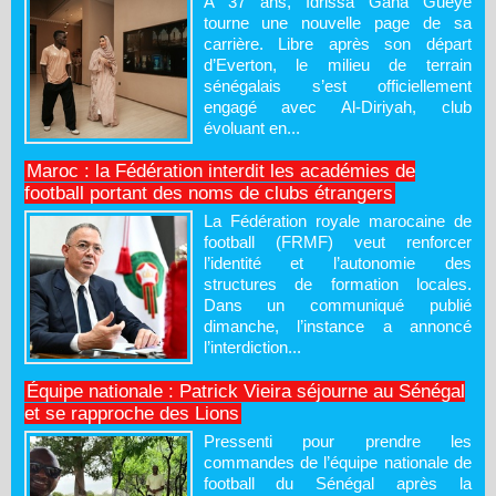
À 37 ans, Idrissa Gana Gueye
tourne une nouvelle page de sa
carrière. Libre après son départ
d’Everton, le milieu de terrain
sénégalais s’est officiellement
engagé avec Al-Diriyah, club
évoluant en...
Maroc : la Fédération interdit les académies de
football portant des noms de clubs étrangers
La Fédération royale marocaine de
football (FRMF) veut renforcer
l’identité et l’autonomie des
structures de formation locales.
Dans un communiqué publié
dimanche, l’instance a annoncé
l’interdiction...
Équipe nationale : Patrick Vieira séjourne au Sénégal
et se rapproche des Lions
Pressenti pour prendre les
commandes de l’équipe nationale de
football du Sénégal après la