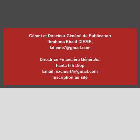
Gérant et Directeur Général de Publication
Ibrahima Khalil DIEME,
kdieme7@gmail.com
Directrice Financière Générale:.
Fanta Fifi Diop
Email: exclusif7@gmail.com
Inscription au site