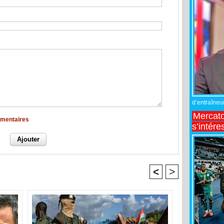
d’entraîneur
Mercato
mmentaires
s’intére
<
>