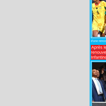
d'une rencon
Après l
renouve
Infantin