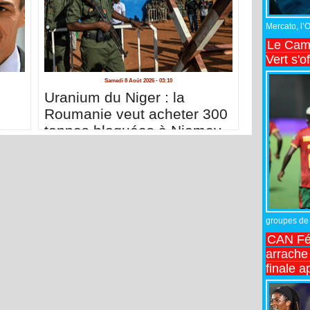
Mercato, l’
Le Came
Vert s'o
Samedi 8 Août 2026 - 03:10
n
Uranium du Niger : la
Roumanie veut acheter 300
s
tonnes bloquées à Niamey
groupes de 
CAN Fé
arrache 
finale a