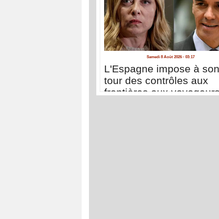
Samedi 8 Août 2026 - 03:17
L'Espagne impose à so
tour des contrôles aux
frontières aux voyageur
venant d'Italie