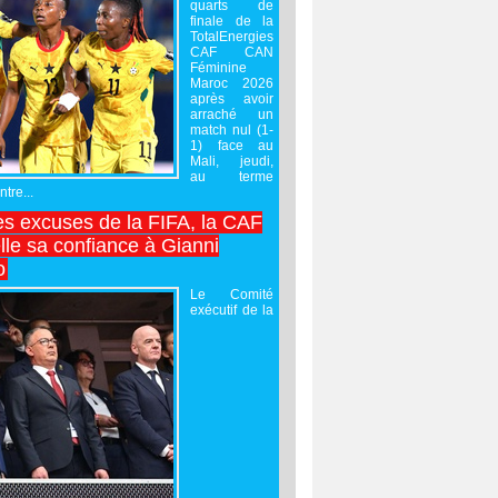
quarts de
finale de la
TotalEnergies
CAF CAN
Féminine
Maroc 2026
après avoir
arraché un
match nul (1-
1) face au
Mali, jeudi,
au terme
tre...
es excuses de la FIFA, la CAF
lle sa confiance à Gianni
o
Le Comité
exécutif de la