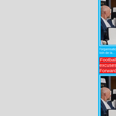
l'organisati
loin de la...
Footbal
excuses 
Forward