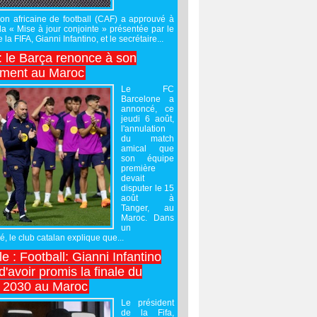
on africaine de football (CAF) a approuvé à
 la « Mise à jour conjointe » présentée par le
 la FIFA, Gianni Infantino, et le secrétaire...
 : le Barça renonce à son
ement au Maroc
Le FC
Barcelone a
annoncé, ce
jeudi 6 août,
l'annulation
du match
amical que
son équipe
première
devait
disputer le 15
août à
Tanger, au
Maroc. Dans
un
 le club catalan explique que...
e : Football: Gianni Infantino
'avoir promis la finale du
 2030 au Maroc
Le président
de la Fifa,