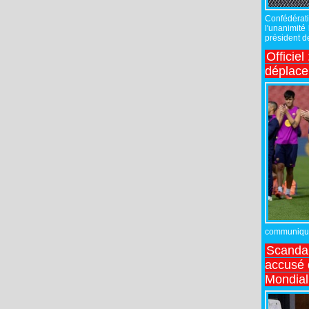
Confédérati
l'unanimité
président de
Officiel
déplac
communiqué,
Scandal
accusé d
Mondial