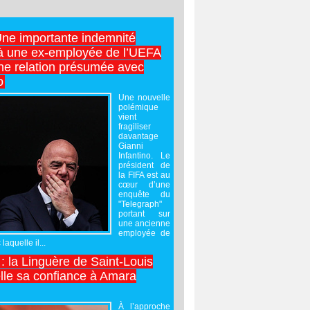
Une importante indemnité
à une ex-employée de l’UEFA
ne relation présumée avec
o
Une nouvelle
polémique
vient
fragiliser
davantage
Gianni
Infantino. Le
président de
la FIFA est au
cœur d’une
enquête du
"Telegraph"
portant sur
une ancienne
employée de
laquelle il...
 : la Linguère de Saint-Louis
lle sa confiance à Amara
À l’approche