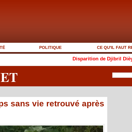
TÉ
POLITIQUE
CE QU'IL FAUT R
Disparition de Djibril Dièye : « Auto
NET
rps sans vie retrouvé après