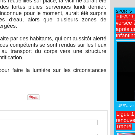
s recueillies sur place, la victime aurait été
es fortes pluies survenues lundi dernier.
SPORTS
 inconnue pour le moment, aurait été surpris
FIFA : 
es d’eau, alors que plusieurs zones de
versée 
ergées.
après u
Infantin
te par des habitants, qui ont aussitôt alerté
vices compétents se sont rendus sur les lieux
 au transport du corps vers une structure
tification.
ur faire la lumière sur les circonstances
l’UEFA avec 
Ligue 1
renouve
Traoré