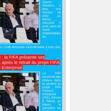
Gianni
Infantino, a
tenu une
réunion de
crise au
Maroc,
mercredi 5
août, avec de
hauts
responsables
de
on. Cette rencontre s'est déroulée à huis clos,
l : la FIFA présente ses
après le retrait du projet FIFA
 Enterprise
La FIFA
reconnaît des
erreurs dans
la gestion du
projet FIFA
Forward
Enterprise
(FFE). Réunis
à Rabat, au
Maroc, le
président de