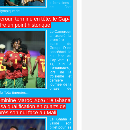
informations
de Foot
Olympique de...
roun termine en tête, le Cap-
ffre un point historique
Le Cameroun
a assuré la
première
place du
Groupe D en
concédant le
nul face au
Cap-Vert (1-
1), jeudi à
Casablanca,
lors de la
troisième et
dernière
journée de la
phase de
la TotalEnergies...
minine Maroc 2026 : le Ghana
sa qualification en quarts de
près son nul face au Mali
Le Ghana a
validé son
billet pour les