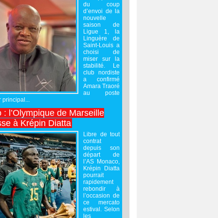
du coup
d’envoi de la
nouvelle
saison de
Ligue 1, la
Linguère de
Saint-Louis a
choisi de
miser sur la
stabilité. Le
club nordiste
a confirmé
Amara Traoré
au poste
 principal...
 : l’Olympique de Marseille
sse à Krépin Diatta
Libre de tout
contrat
depuis son
départ de
l’AS Monaco,
Krépin Diatta
pourrait
rapidement
rebondir à
l’occasion de
ce mercato
estival. Selon
les