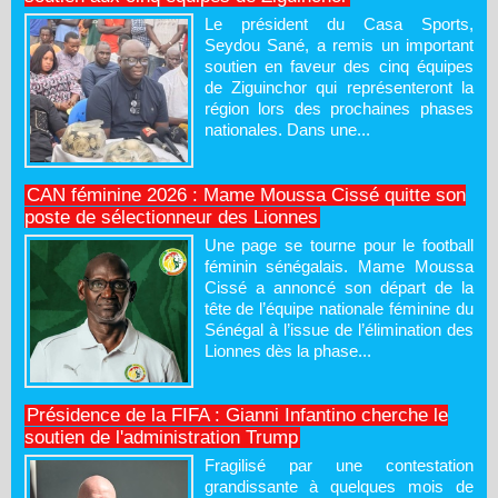
Le président du Casa Sports,
Seydou Sané, a remis un important
soutien en faveur des cinq équipes
de Ziguinchor qui représenteront la
région lors des prochaines phases
nationales. Dans une...
CAN féminine 2026 : Mame Moussa Cissé quitte son
poste de sélectionneur des Lionnes
Une page se tourne pour le football
féminin sénégalais. Mame Moussa
Cissé a annoncé son départ de la
tête de l’équipe nationale féminine du
Sénégal à l’issue de l’élimination des
Lionnes dès la phase...
Présidence de la FIFA : Gianni Infantino cherche le
soutien de l'administration Trump
Fragilisé par une contestation
grandissante à quelques mois de