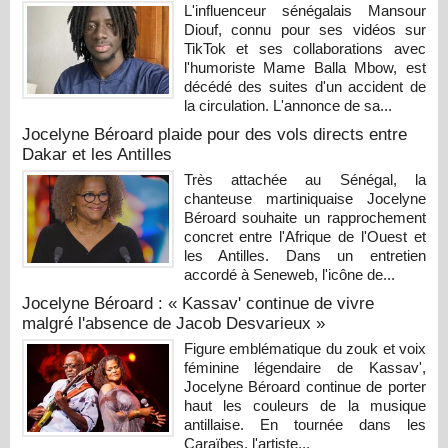
L'influenceur sénégalais Mansour
Diouf, connu pour ses vidéos sur
TikTok et ses collaborations avec
l'humoriste Mame Balla Mbow, est
décédé des suites d'un accident de
la circulation. L'annonce de sa...
Jocelyne Béroard plaide pour des vols directs entre
Dakar et les Antilles
Très attachée au Sénégal, la
chanteuse martiniquaise Jocelyne
Béroard souhaite un rapprochement
concret entre l'Afrique de l'Ouest et
les Antilles. Dans un entretien
accordé à Seneweb, l'icône de...
Jocelyne Béroard : « Kassav' continue de vivre
malgré l'absence de Jacob Desvarieux »
Figure emblématique du zouk et voix
féminine légendaire de Kassav',
Jocelyne Béroard continue de porter
haut les couleurs de la musique
antillaise. En tournée dans les
Caraïbes, l'artiste...