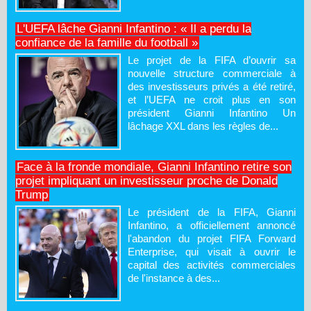
L'UEFA lâche Gianni Infantino : « Il a perdu la
confiance de la famille du football »
Le projet de la FIFA d’ouvrir sa
nouvelle structure commerciale à
des investisseurs privés a été retiré,
et l’UEFA ne croit plus en son
président Gianni Infantino Un
lâchage XXL dans les règles de...
Face à la fronde mondiale, Gianni Infantino retire son
projet impliquant un investisseur proche de Donald
Trump
Le président de la FIFA, Gianni
Infantino, a officiellement annoncé
l'abandon du projet FIFA Forward
Enterprise, qui visait à ouvrir le
capital des activités commerciales
de l'instance à des...