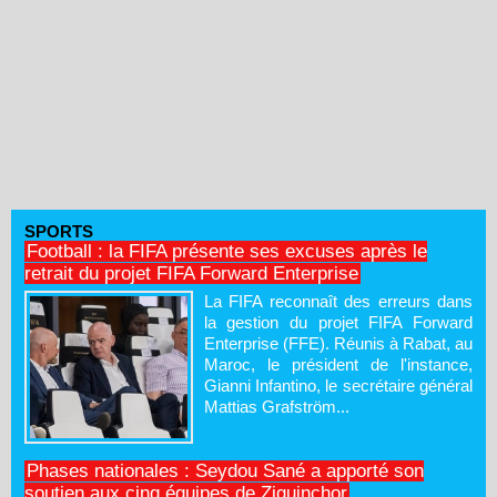
SPORTS
Football : la FIFA présente ses excuses après le
retrait du projet FIFA Forward Enterprise
La FIFA reconnaît des erreurs dans
la gestion du projet FIFA Forward
Enterprise (FFE). Réunis à Rabat, au
Maroc, le président de l'instance,
Gianni Infantino, le secrétaire général
Mattias Grafström...
Phases nationales : Seydou Sané a apporté son
soutien aux cinq équipes de Ziguinchor