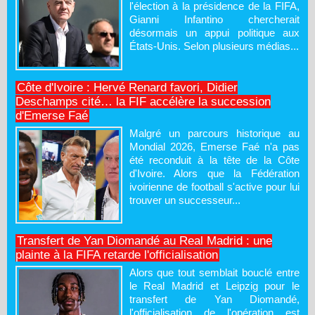
l'élection à la présidence de la FIFA,
Gianni Infantino chercherait
désormais un appui politique aux
États-Unis. Selon plusieurs médias...
Côte d'Ivoire : Hervé Renard favori, Didier
Deschamps cité… la FIF accélère la succession
d'Emerse Faé
Malgré un parcours historique au
Mondial 2026, Emerse Faé n'a pas
été reconduit à la tête de la Côte
d'Ivoire. Alors que la Fédération
ivoirienne de football s'active pour lui
trouver un successeur...
Transfert de Yan Diomandé au Real Madrid : une
plainte à la FIFA retarde l'officialisation
Alors que tout semblait bouclé entre
le Real Madrid et Leipzig pour le
transfert de Yan Diomandé,
l'officialisation de l'opération est