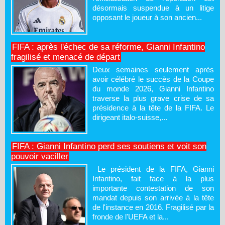
désormais suspendue à un litige
opposant le joueur à son ancien...
FIFA : après l'échec de sa réforme, Gianni Infantino
fragilisé et menacé de départ
Deux semaines seulement après
avoir célébré le succès de la Coupe
du monde 2026, Gianni Infantino
traverse la plus grave crise de sa
présidence à la tête de la FIFA. Le
dirigeant italo-suisse,...
FIFA : Gianni Infantino perd ses soutiens et voit son
pouvoir vaciller
Le président de la FIFA, Gianni
Infantino, fait face à la plus
importante contestation de son
mandat depuis son arrivée à la tête
de l'instance en 2016. Fragilisé par la
fronde de l'UEFA et la...