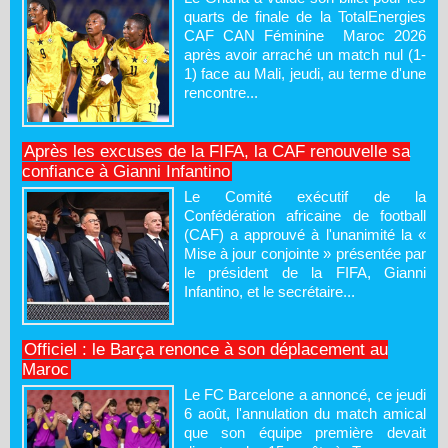
quarts de finale de la TotalEnergies
CAF CAN Féminine Maroc 2026
après avoir arraché un match nul (1-
1) face au Mali, jeudi, au terme d'une
rencontre...
Après les excuses de la FIFA, la CAF renouvelle sa
confiance à Gianni Infantino
Le Comité exécutif de la
Confédération africaine de football
(CAF) a approuvé à l'unanimité la «
Mise à jour conjointe » présentée par
le président de la FIFA, Gianni
Infantino, et le secrétaire...
Officiel : le Barça renonce à son déplacement au
Maroc
Le FC Barcelone a annoncé, ce jeudi
6 août, l'annulation du match amical
que son équipe première devait