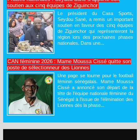
soutien aux cinq équipes de Ziguinchor
Le président du Casa Sports,
Seydou Sané, a remis un important
soutien en faveur des cinq équipes
de Ziguinchor qui représenteront la
région lors des prochaines phases
nationales. Dans une...
CAN féminine 2026 : Mame Moussa Cissé quitte son
poste de sélectionneur des Lionnes
Une page se tourne pour le football
féminin sénégalais. Mame Moussa
Cissé a annoncé son départ de la
tête de l’équipe nationale féminine du
Sénégal à l’issue de l’élimination des
Lionnes dès la phase...