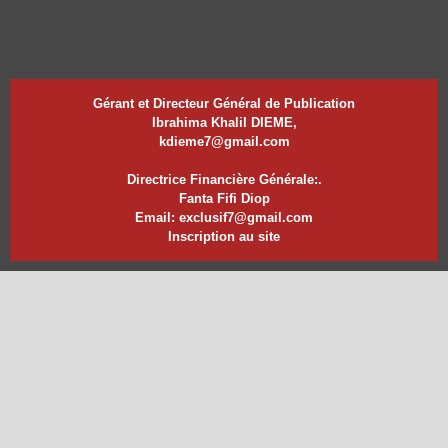
Gérant et Directeur Général de Publication
Ibrahima Khalil DIEME,
kdieme7@gmail.com
Directrice Financière Générale:.
Fanta Fifi Diop
Email: exclusif7@gmail.com
Inscription au site