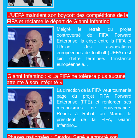
L'UEFA maintient son boycott des compétitions de la
FIFA et réclame le départ de Gianni Infantino
Malgré le retrait du projet
controversé de FIFA Forward
Enterprise, la crise entre la FIFA et
l'Union des associations
européennes de football (UEFA) est
loin d'être terminée. L'instance
européenne a...
Gianni Infantino : « La FIFA ne tolérera plus aucune
atteinte à son intégrité »
La direction de la FIFA veut tourner la
page du projet FIFA Forward
Enterprise (FFE) et renforcer ses
mécanismes de gouvernance.
Réunis à Rabat, au Maroc, le
président de la FIFA, Gianni
Infantino,...
Phases nationales : Seydou Sané a apporté son