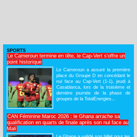
SPORTS
Le Cameroun termine en tête, le Cap-Vert s'offre un
point historique
Le Cameroun a assuré la première
place du Groupe D en concédant le
nul face au Cap-Vert (1-1), jeudi à
Casablanca, lors de la troisième et
dernière journée de la phase de
groupes de la TotalEnergies...
CAN Féminine Maroc 2026 : le Ghana arrache sa
qualification en quarts de finale après son nul face au
Mali
Le Ghana a validé son billet pour les