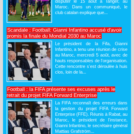
disputer le 15 août à Tanger, au
Maroc. Dans un communiqué, le
club catalan explique que...
Scandale : Football: Gianni Infantino accusé d'avoir
promis la finale du Mondial 2030 au Maroc
Le président de la Fifa, Gianni
Infantino, a tenu une réunion de crise
au Maroc, mercredi 5 août, avec de
hauts responsables de l'organisation.
Cette rencontre s'est déroulée à huis
clos, loin de la...
Football : la FIFA présente ses excuses après le
retrait du projet FIFA Forward Enterprise
La FIFA reconnaît des erreurs dans
la gestion du projet FIFA Forward
Enterprise (FFE). Réunis à Rabat, au
Maroc, le président de l'instance,
Gianni Infantino, le secrétaire général
Mattias Grafström...