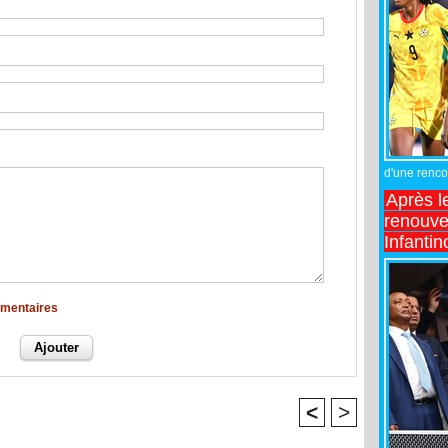
d'une rencon
Après l
renouve
Infantin
mmentaires
<
>