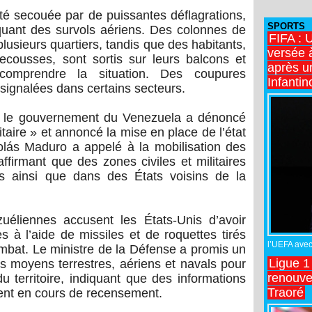
té secouée par de puissantes déflagrations,
SPORTS
uant des survols aériens. Des colonnes de
FIFA : 
usieurs quartiers, tandis que des habitants,
versée 
ecousses, sont sortis sur leurs balcons et
après u
comprendre la situation. Des coupures
Infantin
 signalées dans certains secteurs.
, le gouvernement du Venezuela a dénoncé
taire » et annoncé la mise en place de l’état
olás Maduro a appelé à la mobilisation des
affirmant que des zones civiles et militaires
s ainsi que dans des États voisins de la
zuéliennes accusent les États-Unis d’avoir
s à l’aide de missiles et de roquettes tirés
l’UEFA avec 
mbat. Le ministre de la Défense a promis un
Ligue 1
s moyens terrestres, aériens et navals pour
renouve
u territoire, indiquant que des informations
Traoré
ient en cours de recensement.