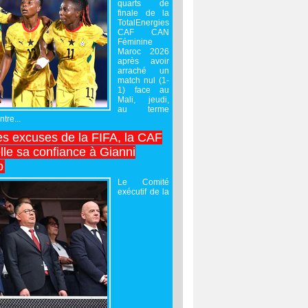
quarts de
finale de la
TotalEnergies
CAF CAN
Féminine
Maroc 2026
après avoir
arraché un
match nul (1-
1) face au
Mali, jeudi,
au terme
tre...
es excuses de la FIFA, la CAF
lle sa confiance à Gianni
o
Le Comité
exécutif de la