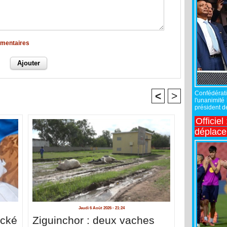
mmentaires
Confédérati
<
>
l'unanimité
président de
Officiel
déplac
Jeudi 6 Août 2026 - 21:24
acké
Ziguinchor : deux vaches