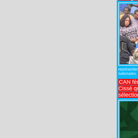
représente
nationales.
CAN fé
Cissé q
sélecti