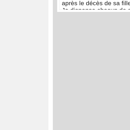
après le décès de sa fille
Je dispense chacun de 
déplacer à Touba pour 
présenter ses condoléa
»