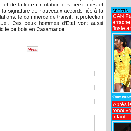
et de la libre circulation des personnes et
i la signature de nouveaux accords liés à la
SPORTS
CAN Fé
elations, le commerce de transit, la protection
arrache 
visuel. Ces deux hommes d'Etat vont aussi
finale a
llicite de bois en Casamance.
d'une rencon
Après l
renouve
Infantin