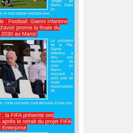
Tanger, au
Maroc. Dans
un
 le club catalan explique que...
e : Football: Gianni Infantino
'avoir promis la finale du
 2030 au Maroc
Le président
de la Fifa,
Gianni
Infantino, a
tenu une
réunion de
crise au
Maroc,
mercredi 5
août, avec de
hauts
responsables
de
on. Cette rencontre s'est déroulée à huis clos,
l : la FIFA présente ses
après le retrait du projet FIFA
 Enterprise