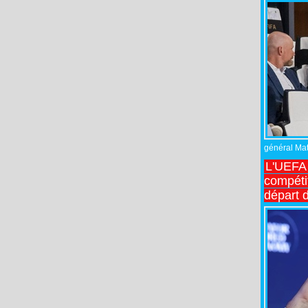
général Matt
L'UEFA 
compétit
départ d