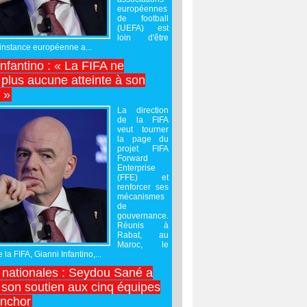
européennes
de football
(UEFA) est
loin d'être
'instance européenne a...
Infantino : « La FIFA ne
 plus aucune atteinte à son
é »
La direction
de la FIFA
veut tourner
la page du
projet FIFA
Forward
Enterprise
(FFE) et
renforcer ses
mécanismes
de
gouvernance.
Réunis à
Rabat, au
Maroc, le
 la FIFA, Gianni Infantino,...
nationales : Seydou Sané a
 son soutien aux cinq équipes
inchor