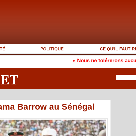
TÉ
POLITIQUE
CE QU'IL FAUT R
« Nous ne tolérerons aucune neutralit
NET
dama Barrow au Sénégal