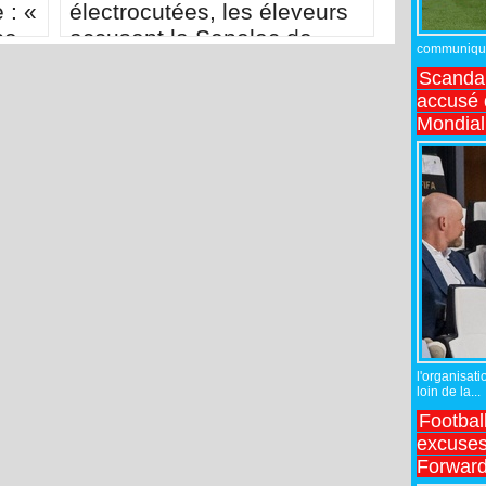
 : «
électrocutées, les éleveurs
se
accusent la Senelec de
communiqué,
me
négligence
Scandal
nces
accusé d
Mondial
l'organisati
loin de la...
Footbal
excuses 
Forward