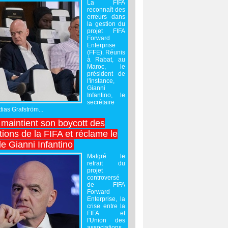
La FIFA
reconnaît des
erreurs dans
la gestion du
projet FIFA
Forward
Enterprise
(FFE). Réunis
à Rabat, au
Maroc, le
président de
l'instance,
Gianni
Infantino, le
secrétaire
ias Grafström...
maintient son boycott des
ions de la FIFA et réclame le
e Gianni Infantino
Malgré le
retrait du
projet
controversé
de FIFA
Forward
Enterprise, la
crise entre la
FIFA et
l'Union des
associations