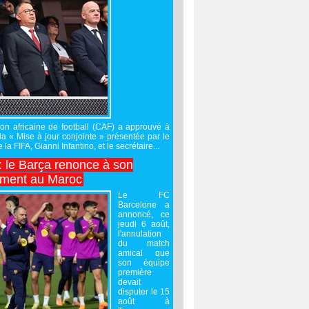
on africaine de football (CAF) a approuvé à
 la « Mise à jour conjointe » présentée par le
 la FIFA, Gianni Infantino, et le secrétaire...
 : le Barça renonce à son
ement au Maroc
Le FC
Barcelone a
annoncé, ce
jeudi 6 août,
l'annulation
du match
amical que
son équipe
première
devait
disputer le 15
août à