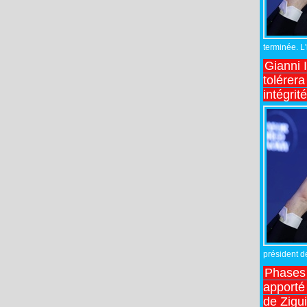
terminée. L
Gianni 
tolérera
intégrit
président de
Phases 
apporté
de Zigu