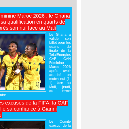
minine Maroc 2026 : le Ghana
sa qualification en quarts de
près son nul face au Mali
Le Ghana a
validé son
billet pour les
quarts de
finale de la
TotalEnergies
CAF CAN
Féminine
Maroc 2026
après avoir
arraché un
match nul (1-
1) face au
Mali, jeudi,
au terme
tre...
es excuses de la FIFA, la CAF
lle sa confiance à Gianni
o
Le Comité
exécutif de la