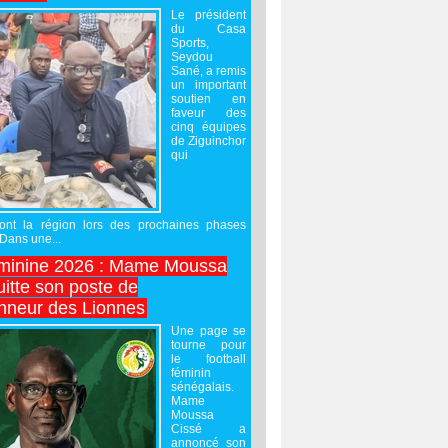
Le président
du Casa
Sports,
Seydou
Sané, a remis
un important
soutien en
faveur des
cinq équipes
de Ziguinchor
qui
ront la région lors des prochaines phases
 Dans une...
minine 2026 : Mame Moussa
uitte son poste de
onneur des Lionnes
Une page se
tourne pour
le football
féminin
sénégalais.
Mame
Moussa
Cissé a
annoncé son