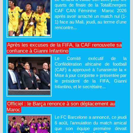
quarts de finale de la TotalEnergies
CAF CAN Féminine Maroc 2026
après avoir arraché un match nul (1-
1) face au Mali, jeudi, au terme d'une
rencontre...
Après les excuses de la FIFA, la CAF renouvelle sa
confiance à Gianni Infantino
Le Comité exécutif de la
Confédération africaine de football
(CAF) a approuvé à l'unanimité la «
Mise à jour conjointe » présentée par
le président de la FIFA, Gianni
Infantino, et le secrétaire...
Officiel : le Barça renonce à son déplacement au
Maroc
Le FC Barcelone a annoncé, ce jeudi
6 août, l'annulation du match amical
que son équipe première devait