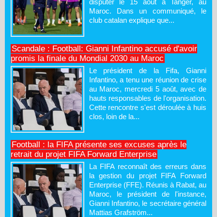
disputer le 15 août à Tanger, au
Maroc. Dans un communiqué, le
club catalan explique que...
Scandale : Football: Gianni Infantino accusé d'avoir
promis la finale du Mondial 2030 au Maroc
Le président de la Fifa, Gianni
Infantino, a tenu une réunion de crise
au Maroc, mercredi 5 août, avec de
hauts responsables de l'organisation.
Cette rencontre s'est déroulée à huis
clos, loin de la...
Football : la FIFA présente ses excuses après le
retrait du projet FIFA Forward Enterprise
La FIFA reconnaît des erreurs dans
la gestion du projet FIFA Forward
Enterprise (FFE). Réunis à Rabat, au
Maroc, le président de l'instance,
Gianni Infantino, le secrétaire général
Mattias Grafström...