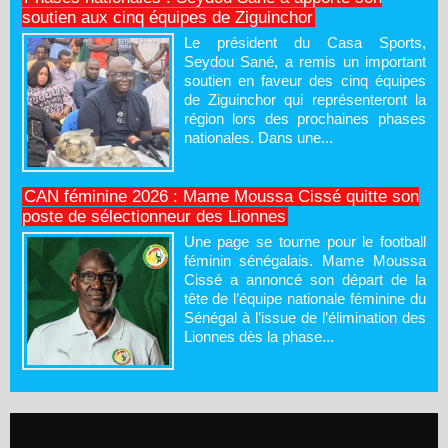
soutien aux cinq équipes de Ziguinchor
Le président du Casa Sports,
Seydou Sané, a remis un important
soutien en faveur des cinq équipes
de Ziguinchor qui représenteront la
région lors des prochaines phases
nationales. Dans une...
CAN féminine 2026 : Mame Moussa Cissé quitte son
poste de sélectionneur des Lionnes
Une page se tourne pour le football
féminin sénégalais. Mame Moussa
Cissé a annoncé son départ de la
tête de l’équipe nationale féminine du
Sénégal à l’issue de l’élimination des
Lionnes dès la phase...