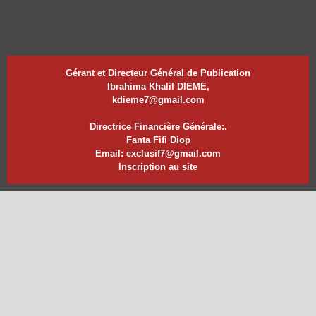
Gérant et Directeur Général de Publication
Ibrahima Khalil DIEME,
kdieme7@gmail.com
Directrice Financière Générale:.
Fanta Fifi Diop
Email: exclusif7@gmail.com
Inscription au site