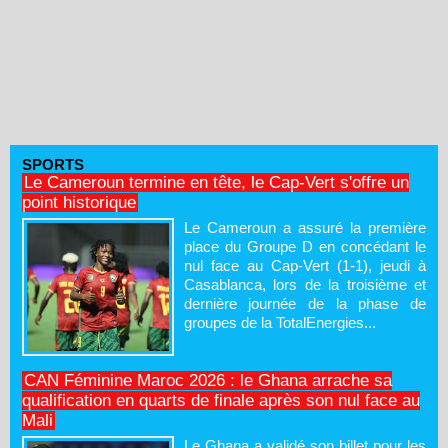
SPORTS
Le Cameroun termine en tête, le Cap-Vert s'offre un
point historique
Le Cameroun a assuré la première
place du Groupe D en concédant le
nul face au Cap-Vert (1-1), jeudi à
Casablanca, lors de la troisième et
dernière journée de la phase de
groupes de la TotalEnergies...
CAN Féminine Maroc 2026 : le Ghana arrache sa
qualification en quarts de finale après son nul face au
Mali
Le Ghana a validé son billet pour les