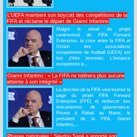
L'UEFA maintient son boycott des compétitions de la
FIFA et réclame le départ de Gianni Infantino
Malgré le retrait du projet
controversé de FIFA Forward
Enterprise, la crise entre la FIFA et
l'Union des associations
européennes de football (UEFA) est
loin d'être terminée. L'instance
européenne a...
Gianni Infantino : « La FIFA ne tolérera plus aucune
atteinte à son intégrité »
La direction de la FIFA veut tourner la
page du projet FIFA Forward
Enterprise (FFE) et renforcer ses
mécanismes de gouvernance.
Réunis à Rabat, au Maroc, le
président de la FIFA, Gianni
Infantino,...
Phases nationales : Seydou Sané a apporté son