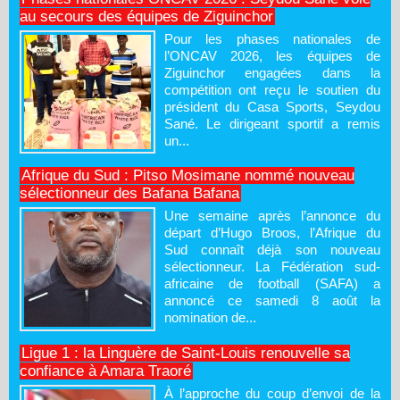
au secours des équipes de Ziguinchor
Pour les phases nationales de
l’ONCAV 2026, les équipes de
Ziguinchor engagées dans la
compétition ont reçu le soutien du
président du Casa Sports, Seydou
Sané. Le dirigeant sportif a remis
un...
Afrique du Sud : Pitso Mosimane nommé nouveau
sélectionneur des Bafana Bafana
Une semaine après l’annonce du
départ d’Hugo Broos, l’Afrique du
Sud connaît déjà son nouveau
sélectionneur. La Fédération sud-
africaine de football (SAFA) a
annoncé ce samedi 8 août la
nomination de...
Ligue 1 : la Linguère de Saint-Louis renouvelle sa
confiance à Amara Traoré
À l’approche du coup d’envoi de la