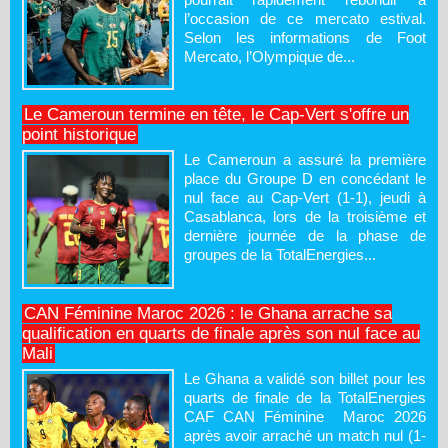
l’occasion de ce mercato estival.
Selon les informations de Foot
Mercato, l’Olympique de...
Le Cameroun termine en tête, le Cap-Vert s'offre un
point historique
Le Cameroun a assuré la première
place du Groupe D en concédant le
nul face au Cap-Vert (1-1), jeudi à
Casablanca, lors de la troisième et
dernière journée de la phase de
groupes de la TotalEnergies...
CAN Féminine Maroc 2026 : le Ghana arrache sa
qualification en quarts de finale après son nul face au
Mali
Le Ghana a validé son billet pour les
quarts de finale de la TotalEnergies
CAF CAN Féminine Maroc 2026
après avoir arraché un match nul (1-