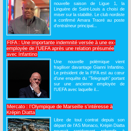
nouvelle saison de Ligue 1, la
Linguère de Saint-Louis a choisi de
miser sur la stabilité. Le club nordiste
a confirmé Amara Traoré au poste
d’entraîneur principal...
FIFA : Une importante indemnité versée à une ex-
employée de l’UEFA après une relation présumée
avec Infantino
Une nouvelle polémique vient
fragiliser davantage Gianni Infantino.
Le président de la FIFA est au cœur
d’une enquête du "Telegraph" portant
sur une ancienne employée de
l’UEFA avec laquelle il...
Mercato : l’Olympique de Marseille s’intéresse à
Krépin Diatta
Libre de tout contrat depuis son
départ de l’AS Monaco, Krépin Diatta
pourrait rapidement rebondir à