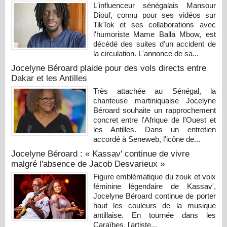
L'influenceur sénégalais Mansour
Diouf, connu pour ses vidéos sur
TikTok et ses collaborations avec
l'humoriste Mame Balla Mbow, est
décédé des suites d'un accident de
la circulation. L'annonce de sa...
Jocelyne Béroard plaide pour des vols directs entre
Dakar et les Antilles
Très attachée au Sénégal, la
chanteuse martiniquaise Jocelyne
Béroard souhaite un rapprochement
concret entre l'Afrique de l'Ouest et
les Antilles. Dans un entretien
accordé à Seneweb, l'icône de...
Jocelyne Béroard : « Kassav' continue de vivre
malgré l'absence de Jacob Desvarieux »
Figure emblématique du zouk et voix
féminine légendaire de Kassav',
Jocelyne Béroard continue de porter
haut les couleurs de la musique
antillaise. En tournée dans les
Caraïbes, l'artiste...