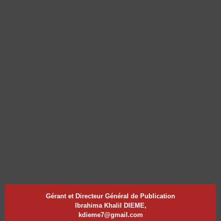
Gérant et Directeur Général de Publication
Ibrahima Khalil DIEME,
kdieme7@gmail.com