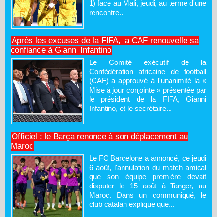
1) face au Mali, jeudi, au terme d'une
rencontre...
Après les excuses de la FIFA, la CAF renouvelle sa
confiance à Gianni Infantino
Le Comité exécutif de la
Confédération africaine de football
(CAF) a approuvé à l'unanimité la «
Mise à jour conjointe » présentée par
le président de la FIFA, Gianni
Infantino, et le secrétaire...
Officiel : le Barça renonce à son déplacement au
Maroc
Le FC Barcelone a annoncé, ce jeudi
6 août, l'annulation du match amical
que son équipe première devait
disputer le 15 août à Tanger, au
Maroc. Dans un communiqué, le
club catalan explique que...