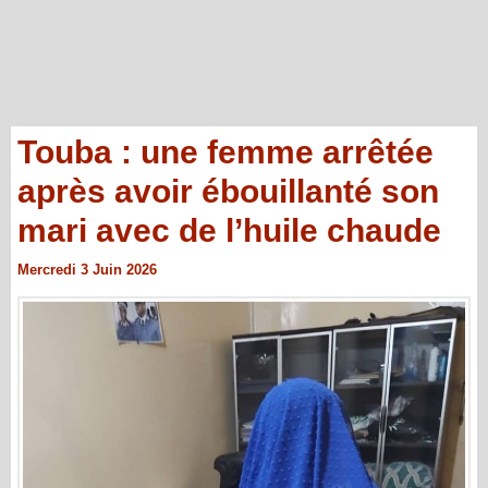
Touba : une femme arrêtée
après avoir ébouillanté son
mari avec de l’huile chaude
Mercredi 3 Juin 2026