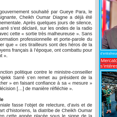
 gouvernement souhaité par Gueye Para, le
laignante, Cheikh Oumar Diagne a déjà été
ementale. Après quelques jours de silence,
rré s’est déclaré, sur les ondes de la radio
vec cette « sortie très malheureuse ». Sans
Formation professionnelle et porte-parole du
r que « ces tirailleurs sont des héros de la
toyens français à l’époque, ont combattu pour
d’entraîneur
t ».
Mercato
s’intére
tion politique contre le ministre-conseiller
Njekk Sarré s’en remet au président de la
ncher » en faisant confiance à sa « mesure »
écision […] de manière réfléchie ».
le
oniale fasse l’objet de relecture, d’avis et de
art d’historiens, la diatribe de Cheikh Oumar
en cette année placée sous le signe de la