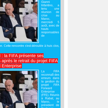
Gianni
Infantino, a
tenu une
réunion de
crise au
Maroc,
mercredi 5
août, avec de
hauts
responsables
de
on. Cette rencontre s'est déroulée à huis clos,
l : la FIFA présente ses
après le retrait du projet FIFA
 Enterprise
La FIFA
reconnaît des
erreurs dans
la gestion du
projet FIFA
Forward
Enterprise
(FFE). Réunis
à Rabat, au
Maroc, le
président de