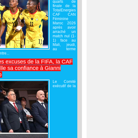
quarts de
finale de la
TotalEnergies
CAF CAN
Féminine
Maroc 2026
après avoir
arraché un
match nul (1-
1) face au
Mali, jeudi,
au terme
tre...
es excuses de la FIFA, la CAF
lle sa confiance à Gianni
o
Le Comité
exécutif de la