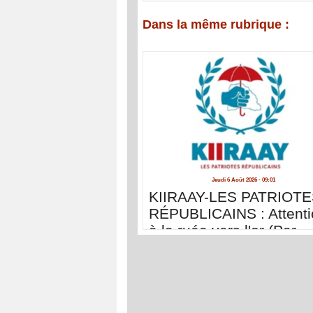
Dans la même rubrique :
Jeudi 6 Août 2026 - 09:01
KIIRAAY-LES PATRIOT
RÉPUBLICAINS : Attenti
à la ruée vers l'or (Par
Abdoulaye Gallo Diao )