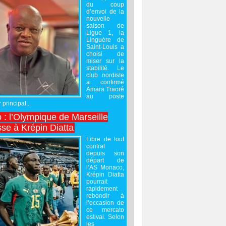
du coup
d’envoi de la
nouvelle
saison de
Ligue 1, la
Linguère de
Saint-Louis a
choisi de
miser sur la
stabilité. Le
club nordiste
a confirmé
Amara Traoré
au poste
 principal...
 : l’Olympique de Marseille
sse à Krépin Diatta
Libre de tout
contrat
depuis son
départ de
l’AS Monaco,
Krépin Diatta
pourrait
rapidement
rebondir à
l’occasion de
ce mercato
estival. Selon
les