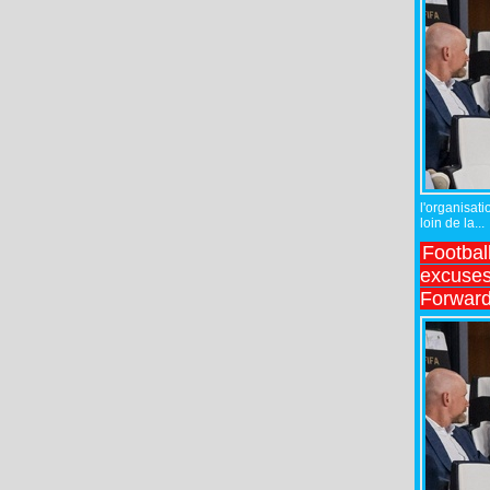
l'organisati
loin de la...
Footbal
excuses 
Forward