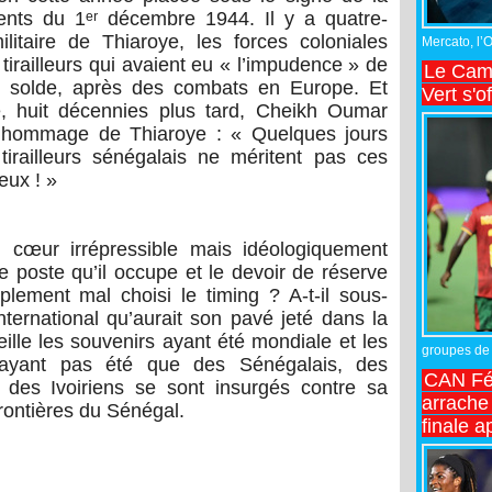
ts du 1ᵉʳ décembre 1944. Il y a quatre-
itaire de Thiaroye, les forces coloniales
Mercato, l’
 tirailleurs qui avaient eu « l’impudence » de
Le Came
r solde, après des combats en Europe. Et
Vert s'o
, huit décennies plus tard, Cheikh Oumar
 l’hommage de Thiaroye : « Quelques jours
tirailleurs sénégalais ne méritent pas ces
eux ! »
u cœur irrépressible mais idéologiquement
é le poste qu’il occupe et le devoir de réserve
mplement mal choisi le timing ? A-t-il sous-
nternational qu’aurait son pavé jeté dans la
ille les souvenirs ayant été mondiale et les
groupes de 
 n’ayant pas été que des Sénégalais, des
CAN Fé
des Ivoiriens se sont insurgés contre sa
arrache 
frontières du Sénégal.
finale a