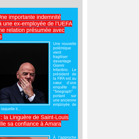
Une importante indemnité
à une ex-employée de l’UEFA
ne relation présumée avec
o
Une nouvelle
polémique
vient
fragiliser
davantage
Gianni
Infantino. Le
président de
la FIFA est au
cœur d’une
enquête du
"Telegraph"
portant sur
une ancienne
employée de
laquelle il...
 : la Linguère de Saint-Louis
lle sa confiance à Amara
À l’approche