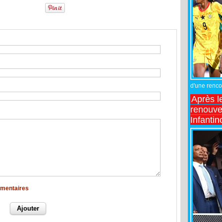
d'une rencon
Après l
renouve
Infantin
mmentaires