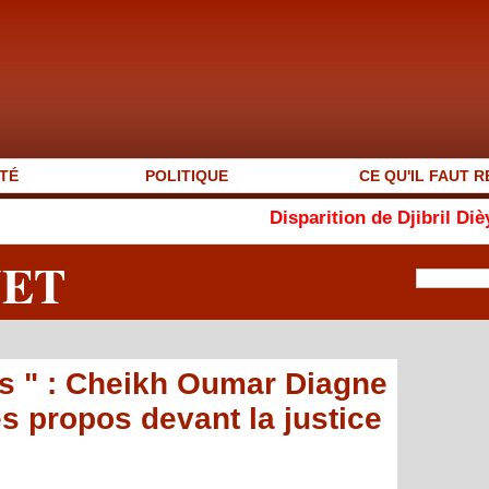
TÉ
POLITIQUE
CE QU'IL FAUT R
Disparition de Djibril Dièye : « Auto
NET
res " : Cheikh Oumar Diagne
es propos devant la justice