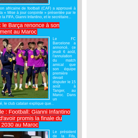
on africaine de football (CAF) a approuvé à
 la « Mise à jour conjointe » présentée par le
 la FIFA, Gianni Infantino, et le secrétaire...
 : le Barça renonce à son
ement au Maroc
Le FC
Barcelone a
annoncé, ce
jeudi 6 août,
l'annulation
du match
amical que
son équipe
première
devait
disputer le 15
août à
Tanger, au
Maroc. Dans
un
 le club catalan explique que...
e : Football: Gianni Infantino
'avoir promis la finale du
 2030 au Maroc
Le président
de la Fifa,