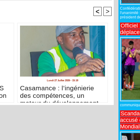
Confédérati
<
>
l'unanimité
président de
Officiel
déplac
Lundi 27 Juillet 2026 - 15:18
ES
Casamance : l’ingénierie
on
des compétences, un
moteur du développement
communiqué,
des infrastructures agro-
Scandal
industrielles et de l’emploi
accusé d
local (Par Saliou Diallo)
Mondial