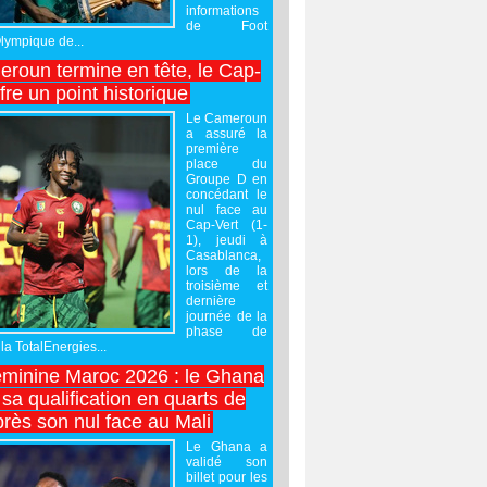
informations
de Foot
Olympique de...
roun termine en tête, le Cap-
ffre un point historique
Le Cameroun
a assuré la
première
place du
Groupe D en
concédant le
nul face au
Cap-Vert (1-
1), jeudi à
Casablanca,
lors de la
troisième et
dernière
journée de la
phase de
la TotalEnergies...
minine Maroc 2026 : le Ghana
sa qualification en quarts de
près son nul face au Mali
Le Ghana a
validé son
billet pour les