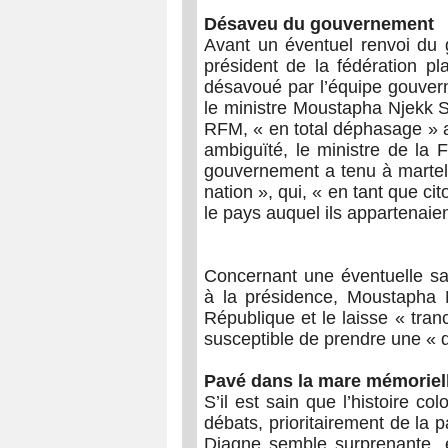
Désaveu du gouvernement
Avant un éventuel renvoi du
président de la fédération p
désavoué par l’équipe gouvern
le ministre Moustapha Njekk Sa
RFM, « en total déphasage » a
ambiguïté, le ministre de la 
gouvernement a tenu à martele
nation », qui, « en tant que ci
le pays auquel ils appartenaien
Concernant une éventuelle sanc
à la présidence, Moustapha 
République et le laisse « tra
susceptible de prendre une « d
Pavé dans la mare mémoriel
S’il est sain que l’histoire col
débats, prioritairement de la p
Diagne semble surprenante, 