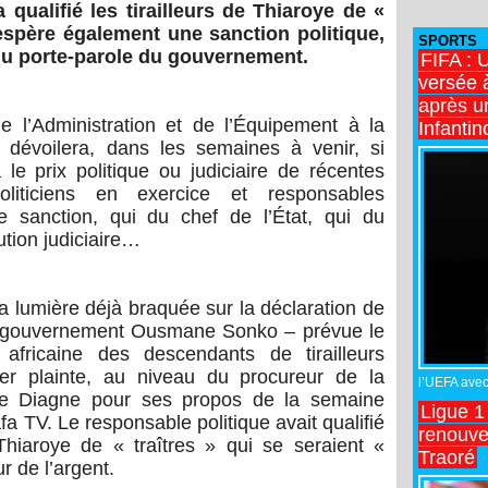
qualifié les tirailleurs de Thiaroye de «
e espère également une sanction politique,
SPORTS
du porte-parole du gouvernement.
FIFA : 
versée 
après u
e l’Administration et de l’Équipement à la
Infantin
 dévoilera, dans les semaines à venir, si
e prix politique ou judiciaire de récentes
oliticiens en exercice et responsables
ne sanction, qui du chef de l’État, qui du
tution judiciaire…
a lumière déjà braquée sur la déclaration de
de gouvernement Ousmane Sonko – prévue le
africaine des descendants de tirailleurs
er plainte, au niveau du procureur de la
l’UEFA avec 
tre Diagne pour ses propos de la semaine
Ligue 1
fa TV. Le responsable politique avait qualifié
renouve
 Thiaroye de « traîtres » qui se seraient «
Traoré
r de l’argent.