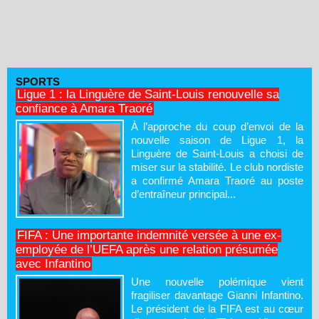
SPORTS
Ligue 1 : la Linguère de Saint-Louis renouvelle sa
confiance à Amara Traoré
À l’approche du coup d’envoi de la
nouvelle saison de Ligue 1, la
Linguère de Saint-Louis a choisi de
miser sur la stabilité. Le club nordiste
a confirmé Amara Traoré au poste
d’entraîneur principal...
FIFA : Une importante indemnité versée à une ex-
employée de l’UEFA après une relation présumée
avec Infantino
Une nouvelle polémique vient
fragiliser davantage Gianni Infantino.
Le président de la FIFA est au cœur