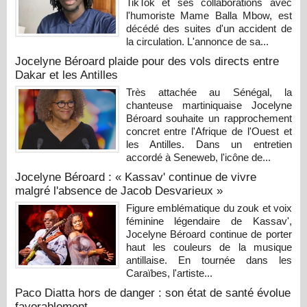
TikTok et ses collaborations avec
l'humoriste Mame Balla Mbow, est
décédé des suites d'un accident de
la circulation. L'annonce de sa...
Jocelyne Béroard plaide pour des vols directs entre
Dakar et les Antilles
Très attachée au Sénégal, la
chanteuse martiniquaise Jocelyne
Béroard souhaite un rapprochement
concret entre l'Afrique de l'Ouest et
les Antilles. Dans un entretien
accordé à Seneweb, l'icône de...
Jocelyne Béroard : « Kassav' continue de vivre
malgré l'absence de Jacob Desvarieux »
Figure emblématique du zouk et voix
féminine légendaire de Kassav',
Jocelyne Béroard continue de porter
haut les couleurs de la musique
antillaise. En tournée dans les
Caraïbes, l'artiste...
Paco Diatta hors de danger : son état de santé évolue
favorablement