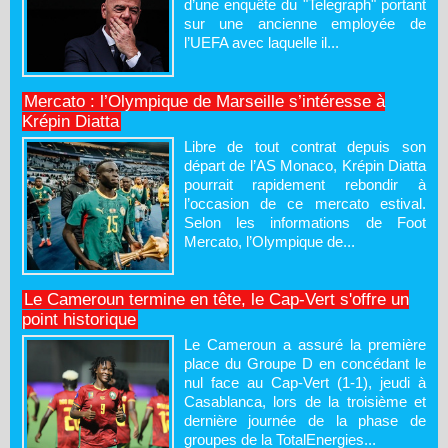
d’une enquête du "Telegraph" portant
sur une ancienne employée de
l’UEFA avec laquelle il...
Mercato : l’Olympique de Marseille s’intéresse à
Krépin Diatta
Libre de tout contrat depuis son
départ de l’AS Monaco, Krépin Diatta
pourrait rapidement rebondir à
l’occasion de ce mercato estival.
Selon les informations de Foot
Mercato, l’Olympique de...
Le Cameroun termine en tête, le Cap-Vert s'offre un
point historique
Le Cameroun a assuré la première
place du Groupe D en concédant le
nul face au Cap-Vert (1-1), jeudi à
Casablanca, lors de la troisième et
dernière journée de la phase de
groupes de la TotalEnergies...