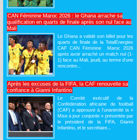
CAN Féminine Maroc 2026 : le Ghana arrache sa
qualification en quarts de finale après son nul face au
Mali
Le Ghana a validé son billet pour les
quarts de finale de la TotalEnergies
CAF CAN Féminine Maroc 2026
après avoir arraché un match nul (1-
1) face au Mali, jeudi, au terme d'une
rencontre...
Après les excuses de la FIFA, la CAF renouvelle sa
confiance à Gianni Infantino
Le Comité exécutif de la
Confédération africaine de football
(CAF) a approuvé à l'unanimité la «
Mise à jour conjointe » présentée par
le président de la FIFA, Gianni
Infantino, et le secrétaire...