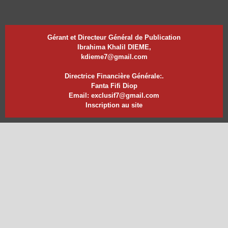
Gérant et Directeur Général de Publication
Ibrahima Khalil DIEME,
kdieme7@gmail.com
Directrice Financière Générale:.
Fanta Fifi Diop
Email: exclusif7@gmail.com
Inscription au site