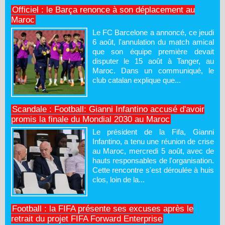
Officiel : le Barça renonce à son déplacement au
Maroc
Le FC Barcelone a annoncé, ce jeudi
6 août, l'annulation du match amical
que son équipe première devait
disputer le 15 août à Tanger, au
Maroc. Dans un communiqué, le
club catalan explique que...
Scandale : Football: Gianni Infantino accusé d'avoir
promis la finale du Mondial 2030 au Maroc
Le président de la Fifa, Gianni
Infantino, a tenu une réunion de crise
au Maroc, mercredi 5 août, avec de
hauts responsables de l'organisation.
Cette rencontre s'est déroulée à huis
clos, loin de la...
Football : la FIFA présente ses excuses après le
retrait du projet FIFA Forward Enterprise