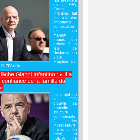
Le président
de la FIFA,
Gianni
Infantino, fait
face à la plus
importante
contestation
de son
mandat
depuis son
arrivée à la
tête de
l'instance en
2016.
Fragilisé par
 l'UEFA et la...
âche Gianni Infantino : « Il a
 confiance de la famille du
 »
Le projet de
la FIFA
d’ouvrir sa
nouvelle
structure
commerciale
à des
investisseurs
privés a été
retiré, et
l’UEFA ne