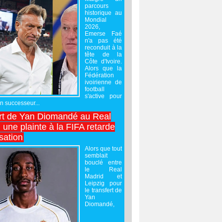
parcours
historique au
Mondial
2026,
Emerse Faé
n'a pas été
reconduit à la
tête de la
Côte d'Ivoire.
Alors que la
Fédération
ivoirienne de
football
s'active pour
un successeur...
rt de Yan Diomandé au Real
 une plainte à la FIFA retarde
lisation
Alors que tout
semblait
bouclé entre
le Real
Madrid et
Leipzig pour
le transfert de
Yan
Diomandé,