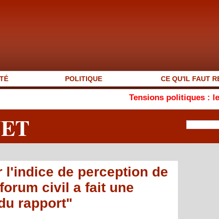
TÉ
POLITIQUE
CE QU'IL FAUT R
Tensions politiques : le MEJSM plaid
NET
l'indice de perception de
forum civil a fait une
du rapport"