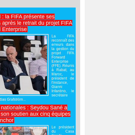
l : la FIFA présente ses
après le retrait du projet FIFA
 Enterprise
La FIFA
reconnaît des
erreurs dans
la gestion du
projet FIFA
Forward
Enterprise
(FFE). Réunis
à Rabat, au
Maroc, le
président de
l'instance,
Gianni
Infantino, le
secrétaire
ias Grafström...
nationales : Seydou Sané a
 son soutien aux cinq équipes
inchor
Le président
du Casa