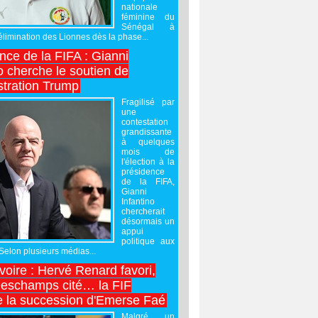
nationale
féminine du
Sénégal à
’élimination des Lionnes dès la phase...
nce de la FIFA : Gianni
o cherche le soutien de
stration Trump
Fragilisé par
une
contestation
grandissante
à quelques
mois de
l'élection à la
présidence
de la FIFA,
Gianni
Infantino
chercherait
désormais un
appui
politique aux
 Selon plusieurs médias...
Ivoire : Hervé Renard favori,
Deschamps cité… la FIF
e la succession d'Emerse Faé
Malgré un