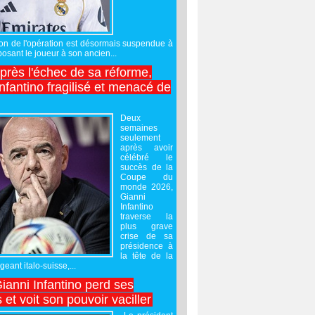
sation de l'opération est désormais suspendue à
posant le joueur à son ancien...
après l'échec de sa réforme,
nfantino fragilisé et menacé de
Deux
semaines
seulement
après avoir
célébré le
succès de la
Coupe du
monde 2026,
Gianni
Infantino
traverse la
plus grave
crise de sa
présidence à
la tête de la
geant italo-suisse,...
Gianni Infantino perd ses
 et voit son pouvoir vaciller