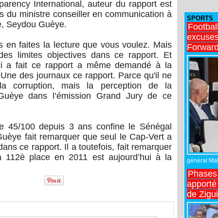
sparency International, auteur du rapport est
avis du ministre conseiller en communication à
SPORTS
ue, Seydou Guèye.
Footbal
excuses 
 en faites la lecture que vous voulez. Mais
Forward
 des limites objectives dans ce rapport. Et
qui a fait ce rapport a même demandé à la
a Une des journaux ce rapport. Parce qu'il ne
a corruption, mais la perception de la
 Guèye dans l’émission Grand Jury de ce
e 45/100 depuis 3 ans confine le Sénégal
uèye fait remarquer que seul le Cap-Vert a
ns ce rapport. Il a toutefois, fait remarquer
a 112è place en 2011 est aujourd’hui à la
général Matt
Phases 
apporté
de Zigu