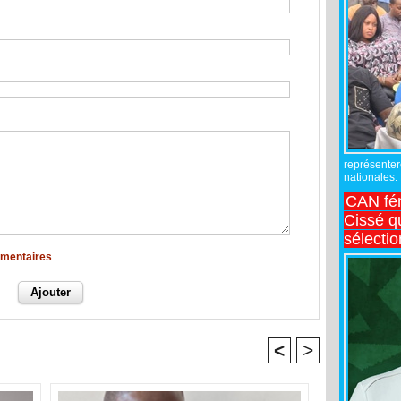
représente
nationales.
CAN fé
Cissé q
sélecti
mmentaires
<
>