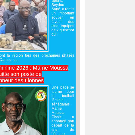
Sports,
Seydou
Sané, a remis
un important
soutien en
faveur des
cinq équipes
de Ziguinchor
qui
ront la région lors des prochaines phases
 Dans une...
minine 2026 : Mame Moussa
uitte son poste de
onneur des Lionnes
Une page se
tourne pour
le football
féminin
sénégalais.
Mame
Moussa
Cissé a
annoncé son
départ de la
tête de
l’équipe