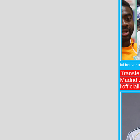
lui trouver 
Transfe
Madrid :
l'officia