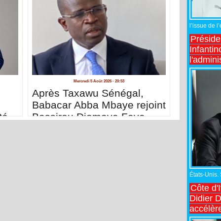
l’issue de l
Préside
Infantin
l'admini
Mercredi 5 Août 2026 - 20:53
Après Taxawu Sénégal,
Babacar Abba Mbaye rejoint
té
Bassirou Diomaye Faye
États-Unis.
Côte d'
Didier 
accélèr