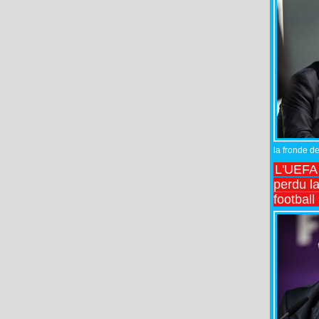
la fronde de
L'UEFA l
perdu la
football