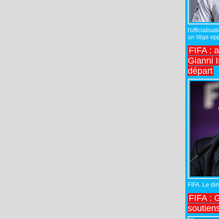
l'officiali
un litige op
FIFA : 
Gianni I
départ
FIFA. Le diri
FIFA : 
soutiens