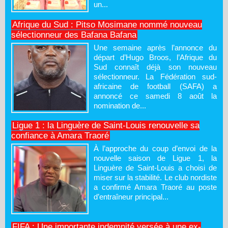
un...
Afrique du Sud : Pitso Mosimane nommé nouveau
sélectionneur des Bafana Bafana
Une semaine après l’annonce du
départ d’Hugo Broos, l’Afrique du
Sud connaît déjà son nouveau
sélectionneur. La Fédération sud-
africaine de football (SAFA) a
annoncé ce samedi 8 août la
nomination de...
Ligue 1 : la Linguère de Saint-Louis renouvelle sa
confiance à Amara Traoré
À l’approche du coup d’envoi de la
nouvelle saison de Ligue 1, la
Linguère de Saint-Louis a choisi de
miser sur la stabilité. Le club nordiste
a confirmé Amara Traoré au poste
d’entraîneur principal...
FIFA : Une importante indemnité versée à une ex-