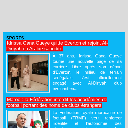
SPORTS
Idrissa Gana Gueye quitte Everton et rejoint Al-
Diriyah en Arabie saoudite
À 37 ans, Idrissa Gana Gueye
tourne une nouvelle page de sa
carrière. Libre après son départ
d’Everton, le milieu de terrain
sénégalais s’est officiellement
engagé avec Al-Diriyah, club
évoluant en...
Maroc : la Fédération interdit les académies de
football portant des noms de clubs étrangers
La Fédération royale marocaine de
football (FRMF) veut renforcer
l’identité et l’autonomie des