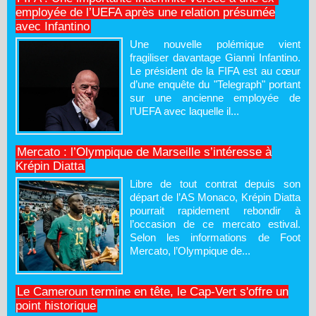
employée de l’UEFA après une relation présumée
avec Infantino
Une nouvelle polémique vient
fragiliser davantage Gianni Infantino.
Le président de la FIFA est au cœur
d’une enquête du "Telegraph" portant
sur une ancienne employée de
l’UEFA avec laquelle il...
Mercato : l’Olympique de Marseille s’intéresse à
Krépin Diatta
Libre de tout contrat depuis son
départ de l’AS Monaco, Krépin Diatta
pourrait rapidement rebondir à
l’occasion de ce mercato estival.
Selon les informations de Foot
Mercato, l’Olympique de...
Le Cameroun termine en tête, le Cap-Vert s'offre un
point historique