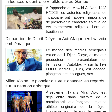
influenceurs contre le « folklore » au Gamou
À l’approche du Mawlid-Al-Nabi 1448
H/2026, les autorités religieuses de
Tivaouane ont rappelé l’importance
de préserver le caractère spirituel de
cet événement religieux. Lors du
traditionnel...
Disparition de Djibril Dièye : « AutoMag » perd sa voix
emblématique
Le monde des médias sénégalais
est en deuil. Djibril Dièye, animateur,
producteur et présentateur de
l’émission « AutoMag » sur la Télé
Futurs Médias (TFM), est décédé,
plongeant ses collègues, ses...
Milan Violon, le pionnier qui veut changer les regards
sur la natation artistique
À seulement 17 ans, Milan Violon est
déjà entré dans l’histoire de la
natation artistique française. Le jeune
athlète originaire de la région
lyonnaise est devenu le premier