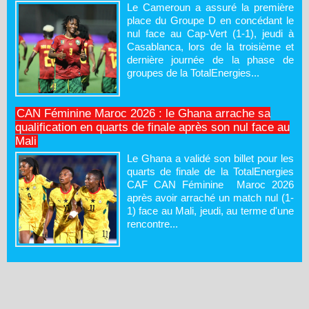
Le Cameroun a assuré la première
place du Groupe D en concédant le
nul face au Cap-Vert (1-1), jeudi à
Casablanca, lors de la troisième et
dernière journée de la phase de
groupes de la TotalEnergies...
CAN Féminine Maroc 2026 : le Ghana arrache sa
qualification en quarts de finale après son nul face au
Mali
Le Ghana a validé son billet pour les
quarts de finale de la TotalEnergies
CAF CAN Féminine Maroc 2026
après avoir arraché un match nul (1-
1) face au Mali, jeudi, au terme d'une
rencontre...