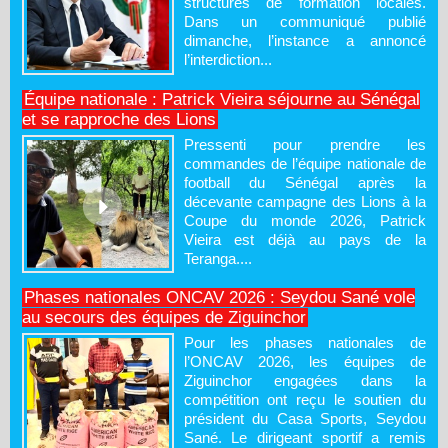
structures de formation locales.
Dans un communiqué publié
dimanche, l’instance a annoncé
l’interdiction...
Équipe nationale : Patrick Vieira séjourne au Sénégal
et se rapproche des Lions
Pressenti pour prendre les
commandes de l’équipe nationale de
football du Sénégal après la
décevante campagne des Lions à la
Coupe du monde 2026, Patrick
Vieira est déjà au pays de la
Teranga....
Phases nationales ONCAV 2026 : Seydou Sané vole
au secours des équipes de Ziguinchor
Pour les phases nationales de
l’ONCAV 2026, les équipes de
Ziguinchor engagées dans la
compétition ont reçu le soutien du
président du Casa Sports, Seydou
Sané. Le dirigeant sportif a remis