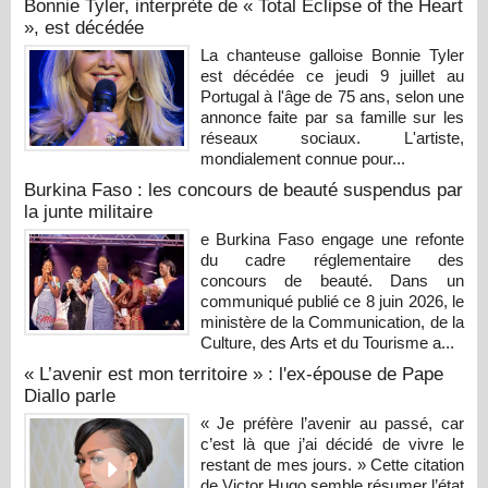
Bonnie Tyler, interprète de « Total Eclipse of the Heart
», est décédée
La chanteuse galloise Bonnie Tyler
est décédée ce jeudi 9 juillet au
Portugal à l'âge de 75 ans, selon une
annonce faite par sa famille sur les
réseaux sociaux. L'artiste,
mondialement connue pour...
Burkina Faso : les concours de beauté suspendus par
la junte militaire
e Burkina Faso engage une refonte
du cadre réglementaire des
concours de beauté. Dans un
communiqué publié ce 8 juin 2026, le
ministère de la Communication, de la
Culture, des Arts et du Tourisme a...
« L’avenir est mon territoire » : l'ex-épouse de Pape
Diallo parle
« Je préfère l’avenir au passé, car
c’est là que j’ai décidé de vivre le
restant de mes jours. » Cette citation
de Victor Hugo semble résumer l’état