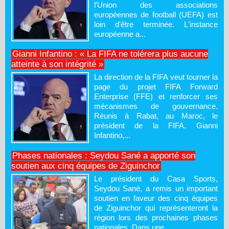
l'Union des associations
européennes de football (UEFA) est
loin d'être terminée. L'instance
européenne a...
Gianni Infantino : « La FIFA ne tolérera plus aucune
atteinte à son intégrité »
La direction de la FIFA veut tourner la
page du projet FIFA Forward
Enterprise (FFE) et renforcer ses
mécanismes de gouvernance.
Réunis à Rabat, au Maroc, le
président de la FIFA, Gianni
Infantino,...
Phases nationales : Seydou Sané a apporté son
soutien aux cinq équipes de Ziguinchor
Le président du Casa Sports,
Seydou Sané, a remis un important
soutien en faveur des cinq équipes
de Ziguinchor qui représenteront la
région lors des prochaines phases
nationales. Dans une...