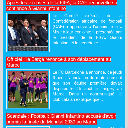
Après les excuses de la FIFA, la CAF renouvelle sa
confiance à Gianni Infantino
Le Comité exécutif de la
Confédération africaine de football
(CAF) a approuvé à l'unanimité la «
Mise à jour conjointe » présentée par
le président de la FIFA, Gianni
Infantino, et le secrétaire...
Officiel : le Barça renonce à son déplacement au
Maroc
Le FC Barcelone a annoncé, ce jeudi
6 août, l'annulation du match amical
que son équipe première devait
disputer le 15 août à Tanger, au
Maroc. Dans un communiqué, le
club catalan explique que...
Scandale : Football: Gianni Infantino accusé d'avoir
promis la finale du Mondial 2030 au Maroc