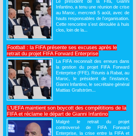
Le président de la Fifa, Gianni
Infantino, a tenu une réunion de crise
au Maroc, mercredi 5 août, avec de
hauts responsables de l'organisation.
Cette rencontre s'est déroulée à huis
clos, loin de la...
Football : la FIFA présente ses excuses après le
retrait du projet FIFA Forward Enterprise
La FIFA reconnaît des erreurs dans
la gestion du projet FIFA Forward
Enterprise (FFE). Réunis à Rabat, au
Maroc, le président de l'instance,
Gianni Infantino, le secrétaire général
Mattias Grafström...
L'UEFA maintient son boycott des compétitions de la
FIFA et réclame le départ de Gianni Infantino
Malgré le retrait du projet
controversé de FIFA Forward
Enterprise, la crise entre la FIFA et