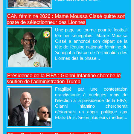
CAN féminine 2026 : Mame Moussa Cissé quitte son
poste de sélectionneur des Lionnes
Une page se tourne pour le football
féminin sénégalais. Mame Moussa
Cissé a annoncé son départ de la
tête de l’équipe nationale féminine du
Sénégal à l’issue de l’élimination des
Lionnes dès la phase...
Présidence de la FIFA : Gianni Infantino cherche le
soutien de l'administration Trump
Fragilisé par une contestation
grandissante à quelques mois de
l'élection à la présidence de la FIFA,
Gianni Infantino chercherait
désormais un appui politique aux
États-Unis. Selon plusieurs médias...