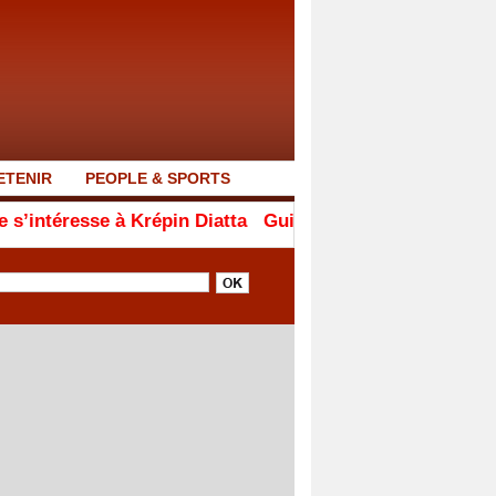
ETENIR
PEOPLE & SPORTS
à Krépin Diatta
Guinée : Mamadi Doumbouya s'affiche en