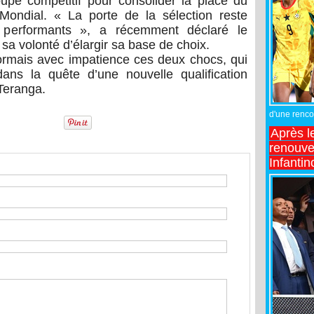
upe compétitif pour consolider la place du
ondial. « La porte de la sélection reste
 performants », a récemment déclaré le
 sa volonté d’élargir sa base de choix.
ormais avec impatience ces deux chocs, qui
dans la quête d’une nouvelle qualification
Teranga.
d'une rencon
Après l
renouve
Infantin