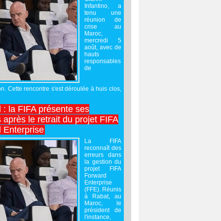
Infantino, a
tenu une
réunion de
crise au
Maroc,
mercredi 5
août, avec de
hauts
responsables
de
on. Cette rencontre s'est déroulée à huis clos,
l : la FIFA présente ses
après le retrait du projet FIFA
 Enterprise
La FIFA
reconnaît des
erreurs dans
la gestion du
projet FIFA
Forward
Enterprise
(FFE). Réunis
à Rabat, au
Maroc, le
président de
l'instance,