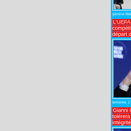
général Matt
L'UEFA 
compétit
départ d
terminée. L
Gianni 
tolérera
intégrit