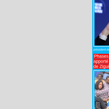
président de
Phases 
apporté
de Zigu