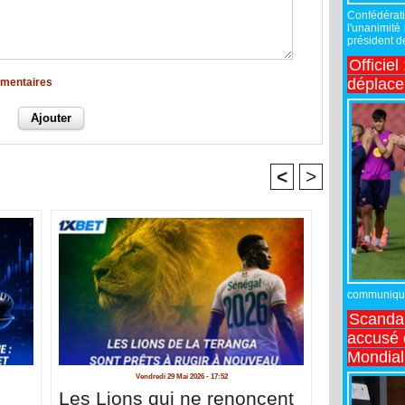
Confédérati
l'unanimité
président de
Officiel
déplac
mmentaires
<
>
communiqué,
Scandal
accusé d
Mondial
Vendredi 29 Mai 2026 - 17:52
Les Lions qui ne renoncent