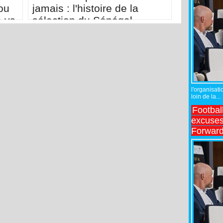
ou
jamais : l'histoire de la
e vs
sélection du Sénégal
l'organisati
loin de la...
Footbal
excuses 
Forward