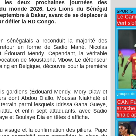
r les deux prochaines journées des
e du monde 2026. Les Lions du Sénégal
SPORTS
septembre à Dakar, avant de se déplacer à
Le Came
r défier la RD Congo.
Vert s'o
ien sénégalais a reconduit la majorité des
retour en forme de Sadio Mané, Nicolas
et Édouard Mendy. Cependant, la véritable
nvocation de Moustapha Mbow. Le défenseur
raing en Belgique, découvre pour la première
is gardiens (Édouard Mendy, Mory Diaw et
groupes de 
urs dont Abdou Diallo, Moussa Niakhaté et
CAN Fé
e terrain parmi lesquels Idrissa Gana Gueye,
arrache 
atta, et enfin sept attaquants, avec Sadio
finale a
aye et Boulaye Dia en têtes d’affiche.
u visage et la confirmation des piliers, Pape