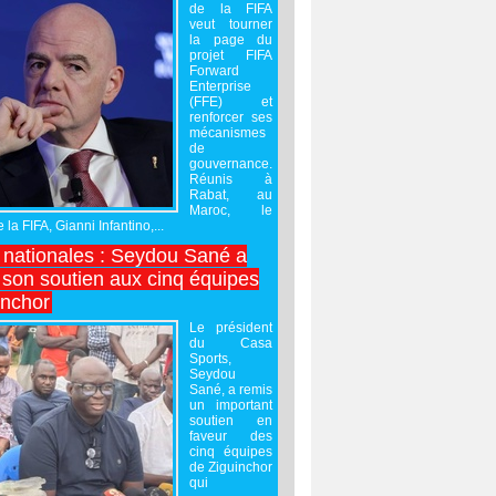
de la FIFA
veut tourner
la page du
projet FIFA
Forward
Enterprise
(FFE) et
renforcer ses
mécanismes
de
gouvernance.
Réunis à
Rabat, au
Maroc, le
 la FIFA, Gianni Infantino,...
nationales : Seydou Sané a
 son soutien aux cinq équipes
inchor
Le président
du Casa
Sports,
Seydou
Sané, a remis
un important
soutien en
faveur des
cinq équipes
de Ziguinchor
qui