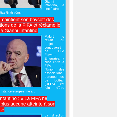
Gianni
Infantino, le
secrétaire
ias Grafström...
maintient son boycott des
ions de la FIFA et réclame le
e Gianni Infantino
Malgré le
retrait du
projet
controversé
de FIFA
Forward
Enterprise, la
crise entre la
FIFA et
l'Union des
associations
européennes
de football
(UEFA) est
loin d'être
'instance européenne a...
Infantino : « La FIFA ne
 plus aucune atteinte à son
é »
La direction