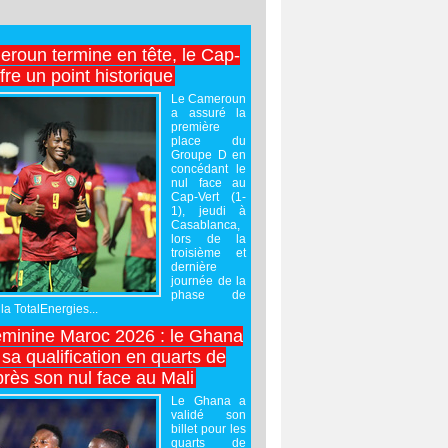
roun termine en tête, le Cap-
ffre un point historique
Le Cameroun
a assuré la
première
place du
Groupe D en
concédant le
nul face au
Cap-Vert (1-
1), jeudi à
Casablanca,
lors de la
troisième et
dernière
journée de la
phase de
la TotalEnergies...
minine Maroc 2026 : le Ghana
sa qualification en quarts de
près son nul face au Mali
Le Ghana a
validé son
billet pour les
quarts de