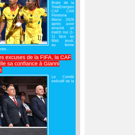
finale de la
TotalEnergies
CAF CAN
Féminine
Maroc 2026
après avoir
arraché un
match nul (1-
1) face au
Mali, jeudi,
au terme
tre...
es excuses de la FIFA, la CAF
lle sa confiance à Gianni
o
Le Comité
exécutif de la