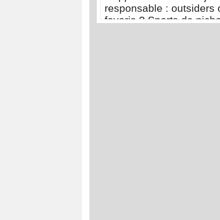
responsable : outsiders 
favoris ? Sports de nich
sports populaires