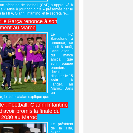
on africaine de football (CAF) a approuvé à
 la « Mise à jour conjointe » présentée par le
 la FIFA, Gianni Infantino, et le secrétaire...
 : le Barça renonce à son
ement au Maroc
Le FC
Barcelone a
annoncé, ce
jeudi 6 août,
l'annulation
du match
amical que
son équipe
première
devait
disputer le 15
août à
Tanger, au
Maroc. Dans
un
 le club catalan explique que...
e : Football: Gianni Infantino
'avoir promis la finale du
 2030 au Maroc
Le président
de la Fifa,
Gianni