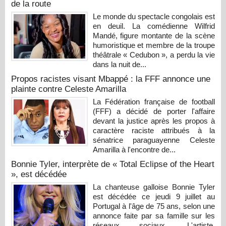
de la route
Le monde du spectacle congolais est
en deuil. La comédienne Wilfrid
Mandé, figure montante de la scène
humoristique et membre de la troupe
théâtrale « Cedubon », a perdu la vie
dans la nuit de...
Propos racistes visant Mbappé : la FFF annonce une
plainte contre Celeste Amarilla
La Fédération française de football
(FFF) a décidé de porter l'affaire
devant la justice après les propos à
caractère raciste attribués à la
sénatrice paraguayenne Celeste
Amarilla à l'encontre de...
Bonnie Tyler, interprète de « Total Eclipse of the Heart
», est décédée
La chanteuse galloise Bonnie Tyler
est décédée ce jeudi 9 juillet au
Portugal à l'âge de 75 ans, selon une
annonce faite par sa famille sur les
réseaux sociaux. L'artiste,