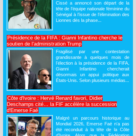
Cissé a annoncé son départ de la
tête de l’équipe nationale féminine du
Sénégal à l’issue de l’élimination des
Lionnes dès la phase...
Présidence de la FIFA : Gianni Infantino cherche le
soutien de l'administration Trump
Fragilisé par une contestation
grandissante à quelques mois de
l'élection à la présidence de la FIFA,
Gianni Infantino chercherait
désormais un appui politique aux
États-Unis. Selon plusieurs médias...
Côte d'Ivoire : Hervé Renard favori, Didier
Deschamps cité… la FIF accélère la succession
d'Emerse Faé
Malgré un parcours historique au
Mondial 2026, Emerse Faé n'a pas
été reconduit à la tête de la Côte
d'Ivoire. Alors que la Fédération