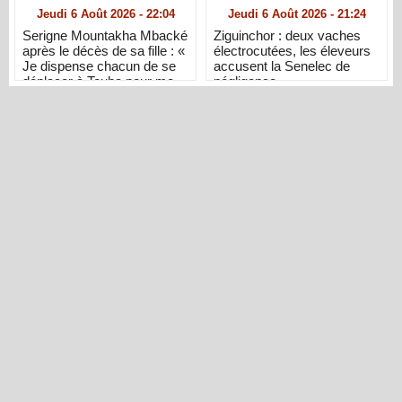
Jeudi 6 Août 2026 - 22:04
Jeudi 6 Août 2026 - 21:24
Serigne Mountakha Mbacké
Ziguinchor : deux vaches
après le décès de sa fille : «
électrocutées, les éleveurs
Je dispense chacun de se
accusent la Senelec de
déplacer à Touba pour me
négligence
présenter ses condoléances
»