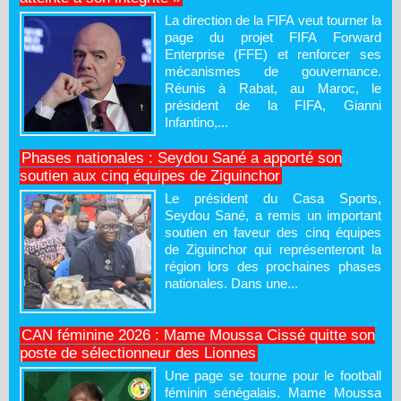
La direction de la FIFA veut tourner la
page du projet FIFA Forward
Enterprise (FFE) et renforcer ses
mécanismes de gouvernance.
Réunis à Rabat, au Maroc, le
président de la FIFA, Gianni
Infantino,...
Phases nationales : Seydou Sané a apporté son
soutien aux cinq équipes de Ziguinchor
Le président du Casa Sports,
Seydou Sané, a remis un important
soutien en faveur des cinq équipes
de Ziguinchor qui représenteront la
région lors des prochaines phases
nationales. Dans une...
CAN féminine 2026 : Mame Moussa Cissé quitte son
poste de sélectionneur des Lionnes
Une page se tourne pour le football
féminin sénégalais. Mame Moussa