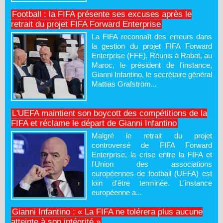
Football : la FIFA présente ses excuses après le
retrait du projet FIFA Forward Enterprise
La FIFA reconnaît des erreurs dans
la gestion du projet FIFA Forward
Enterprise (FFE). Réunis à Rabat, au
Maroc, le président de l'instance,
Gianni Infantino, le secrétaire général
Mattias Grafström...
L'UEFA maintient son boycott des compétitions de la
FIFA et réclame le départ de Gianni Infantino
Malgré le retrait du projet
controversé de FIFA Forward
Enterprise, la crise entre la FIFA et
l'Union des associations
européennes de football (UEFA) est
loin d'être terminée. L'instance
européenne a...
Gianni Infantino : « La FIFA ne tolérera plus aucune
atteinte à son intégrité »