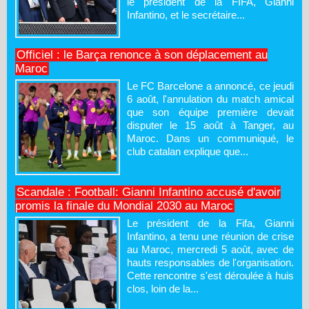
le président de la FIFA, Gianni
Infantino, et le secrétaire...
Officiel : le Barça renonce à son déplacement au
Maroc
Le FC Barcelone a annoncé, ce jeudi
6 août, l'annulation du match amical
que son équipe première devait
disputer le 15 août à Tanger, au
Maroc. Dans un communiqué, le
club catalan explique que...
Scandale : Football: Gianni Infantino accusé d'avoir
promis la finale du Mondial 2030 au Maroc
Le président de la Fifa, Gianni
Infantino, a tenu une réunion de crise
au Maroc, mercredi 5 août, avec de
hauts responsables de l'organisation.
Cette rencontre s'est déroulée à huis
clos, loin de la...