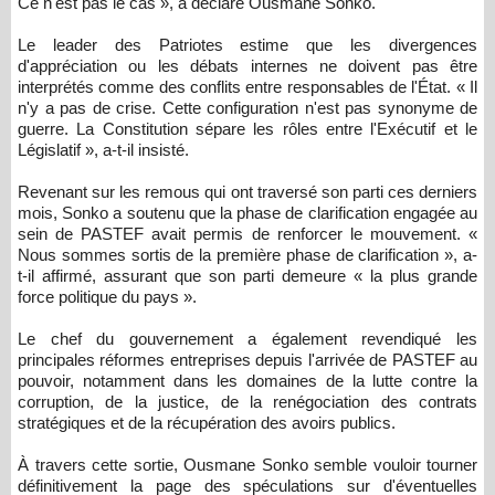
Ce n'est pas le cas », a déclaré Ousmane Sonko.
Le leader des Patriotes estime que les divergences
d'appréciation ou les débats internes ne doivent pas être
interprétés comme des conflits entre responsables de l'État. « Il
n'y a pas de crise. Cette configuration n'est pas synonyme de
guerre. La Constitution sépare les rôles entre l'Exécutif et le
Législatif », a-t-il insisté.
Revenant sur les remous qui ont traversé son parti ces derniers
mois, Sonko a soutenu que la phase de clarification engagée au
sein de PASTEF avait permis de renforcer le mouvement. «
Nous sommes sortis de la première phase de clarification », a-
t-il affirmé, assurant que son parti demeure « la plus grande
force politique du pays ».
Le chef du gouvernement a également revendiqué les
principales réformes entreprises depuis l'arrivée de PASTEF au
pouvoir, notamment dans les domaines de la lutte contre la
corruption, de la justice, de la renégociation des contrats
stratégiques et de la récupération des avoirs publics.
À travers cette sortie, Ousmane Sonko semble vouloir tourner
définitivement la page des spéculations sur d'éventuelles