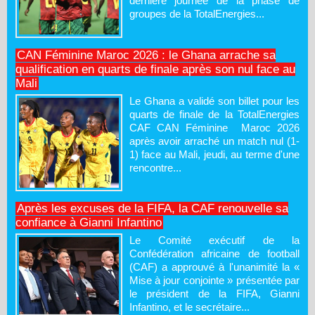
dernière journée de la phase de
groupes de la TotalEnergies...
CAN Féminine Maroc 2026 : le Ghana arrache sa
qualification en quarts de finale après son nul face au
Mali
Le Ghana a validé son billet pour les
quarts de finale de la TotalEnergies
CAF CAN Féminine Maroc 2026
après avoir arraché un match nul (1-
1) face au Mali, jeudi, au terme d'une
rencontre...
Après les excuses de la FIFA, la CAF renouvelle sa
confiance à Gianni Infantino
Le Comité exécutif de la
Confédération africaine de football
(CAF) a approuvé à l'unanimité la «
Mise à jour conjointe » présentée par
le président de la FIFA, Gianni
Infantino, et le secrétaire...