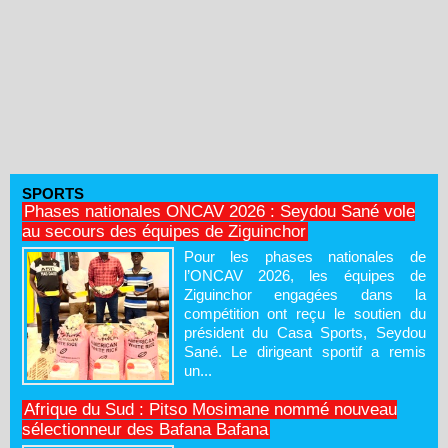
SPORTS
Phases nationales ONCAV 2026 : Seydou Sané vole
au secours des équipes de Ziguinchor
Pour les phases nationales de
l’ONCAV 2026, les équipes de
Ziguinchor engagées dans la
compétition ont reçu le soutien du
président du Casa Sports, Seydou
Sané. Le dirigeant sportif a remis
un...
Afrique du Sud : Pitso Mosimane nommé nouveau
sélectionneur des Bafana Bafana