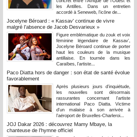
concret entre l'Afrique de l'Ouest et
les Antilles. Dans un entretien
accordé à Seneweb, l'icône de...
Jocelyne Béroard : « Kassav' continue de vivre
malgré l'absence de Jacob Desvarieux »
Figure emblématique du zouk et voix
féminine légendaire de Kassav',
Jocelyne Béroard continue de porter
haut les couleurs de la musique
antillaise. En tournée dans les
Caraïbes, l'artiste...
Paco Diatta hors de danger : son état de santé évolue
favorablement
Après plusieurs jours d'inquiétude,
les nouvelles sont désormais
rassurantes concernant l'artiste
international Paco Diatta. Victime
d'un malaise à son arrivée à
l'aéroport de Bruxelles-Charleroi...
JOJ Dakar 2026 : découvrez Mamy Mbaye, la
chanteuse de l'hymne officiel