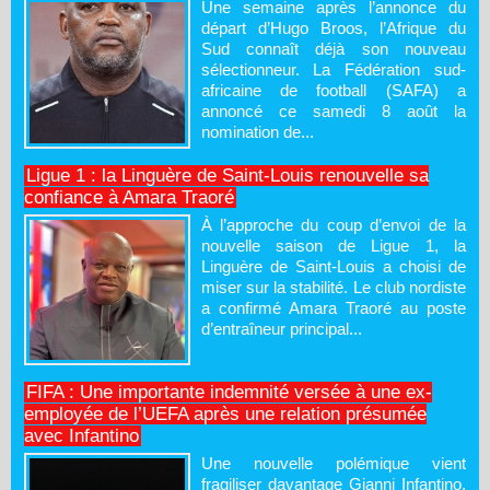
Une semaine après l’annonce du
départ d’Hugo Broos, l’Afrique du
Sud connaît déjà son nouveau
sélectionneur. La Fédération sud-
africaine de football (SAFA) a
annoncé ce samedi 8 août la
nomination de...
Ligue 1 : la Linguère de Saint-Louis renouvelle sa
confiance à Amara Traoré
À l’approche du coup d’envoi de la
nouvelle saison de Ligue 1, la
Linguère de Saint-Louis a choisi de
miser sur la stabilité. Le club nordiste
a confirmé Amara Traoré au poste
d’entraîneur principal...
FIFA : Une importante indemnité versée à une ex-
employée de l’UEFA après une relation présumée
avec Infantino
Une nouvelle polémique vient
fragiliser davantage Gianni Infantino.