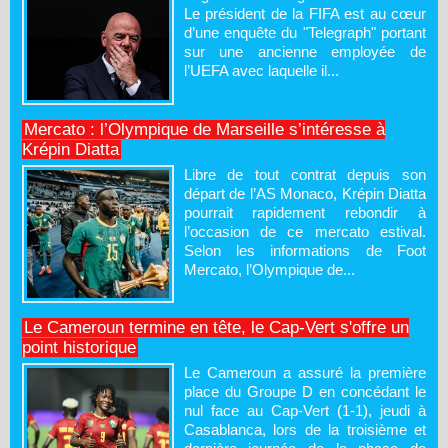
Le président de la FIFA est au cœur
d’une enquête du "Telegraph" portant
sur une ancienne employée de
l’UEFA avec laquelle il...
Mercato : l’Olympique de Marseille s’intéresse à
Krépin Diatta
Libre de tout contrat depuis son
départ de l’AS Monaco, Krépin Diatta
pourrait rapidement rebondir à
l’occasion de ce mercato estival.
Selon les informations de Foot
Mercato, l’Olympique de...
Le Cameroun termine en tête, le Cap-Vert s'offre un
point historique
Le Cameroun a assuré la première
place du Groupe D en concédant le
nul face au Cap-Vert (1-1), jeudi à
Casablanca, lors de la troisième et