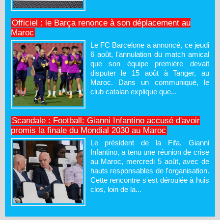
Officiel : le Barça renonce à son déplacement au
Maroc
Le FC Barcelone a annoncé, ce jeudi
6 août, l'annulation du match amical
que son équipe première devait
disputer le 15 août à Tanger, au
Maroc. Dans un communiqué, le
club catalan explique que...
Scandale : Football: Gianni Infantino accusé d'avoir
promis la finale du Mondial 2030 au Maroc
Le président de la Fifa, Gianni
Infantino, a tenu une réunion de crise
au Maroc, mercredi 5 août, avec de
hauts responsables de l'organisation.
Cette rencontre s'est déroulée à huis
clos, loin de la...