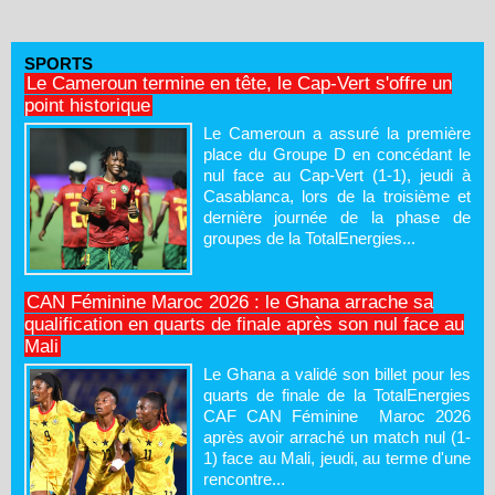
SPORTS
Le Cameroun termine en tête, le Cap-Vert s'offre un
point historique
Le Cameroun a assuré la première
place du Groupe D en concédant le
nul face au Cap-Vert (1-1), jeudi à
Casablanca, lors de la troisième et
dernière journée de la phase de
groupes de la TotalEnergies...
CAN Féminine Maroc 2026 : le Ghana arrache sa
qualification en quarts de finale après son nul face au
Mali
Le Ghana a validé son billet pour les
quarts de finale de la TotalEnergies
CAF CAN Féminine Maroc 2026
après avoir arraché un match nul (1-
1) face au Mali, jeudi, au terme d'une
rencontre...