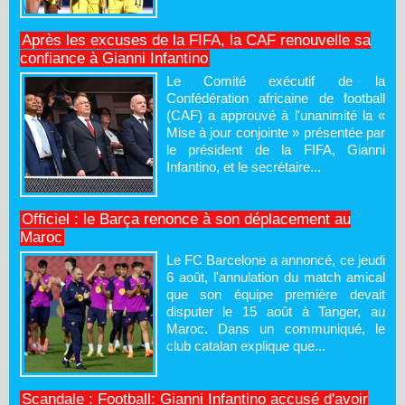
Après les excuses de la FIFA, la CAF renouvelle sa
confiance à Gianni Infantino
Le Comité exécutif de la
Confédération africaine de football
(CAF) a approuvé à l'unanimité la «
Mise à jour conjointe » présentée par
le président de la FIFA, Gianni
Infantino, et le secrétaire...
Officiel : le Barça renonce à son déplacement au
Maroc
Le FC Barcelone a annoncé, ce jeudi
6 août, l'annulation du match amical
que son équipe première devait
disputer le 15 août à Tanger, au
Maroc. Dans un communiqué, le
club catalan explique que...
Scandale : Football: Gianni Infantino accusé d'avoir