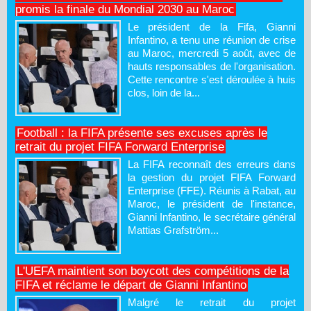
promis la finale du Mondial 2030 au Maroc
Le président de la Fifa, Gianni
Infantino, a tenu une réunion de crise
au Maroc, mercredi 5 août, avec de
hauts responsables de l'organisation.
Cette rencontre s'est déroulée à huis
clos, loin de la...
Football : la FIFA présente ses excuses après le
retrait du projet FIFA Forward Enterprise
La FIFA reconnaît des erreurs dans
la gestion du projet FIFA Forward
Enterprise (FFE). Réunis à Rabat, au
Maroc, le président de l'instance,
Gianni Infantino, le secrétaire général
Mattias Grafström...
L'UEFA maintient son boycott des compétitions de la
FIFA et réclame le départ de Gianni Infantino
Malgré le retrait du projet