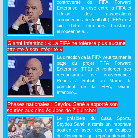
controversé de FIFA Forward
Enterprise, la crise entre la FIFA et
l'Union des associations
européennes de football (UEFA) est
loin d'être terminée. L'instance
européenne a...
Gianni Infantino : « La FIFA ne tolérera plus aucune
atteinte à son intégrité »
La direction de la FIFA veut tourner la
page du projet FIFA Forward
Enterprise (FFE) et renforcer ses
mécanismes de gouvernance.
Réunis à Rabat, au Maroc, le
président de la FIFA, Gianni
Infantino,...
Phases nationales : Seydou Sané a apporté son
soutien aux cinq équipes de Ziguinchor
Le président du Casa Sports,
Seydou Sané, a remis un important
soutien en faveur des cinq équipes
de Ziguinchor qui représenteront la