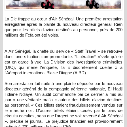
La Dic frappe au cœur d'Air Sénégal. Une première arrestation
enregistrée après la plainte du nouveau directeur général. Rien
que pour les billets d'avion destinés au personnel, près de 200
millions de Fcfa ont été volés.
À Air Sénégal, la cheffe du service « Staff Travel » se retrouve
dans une situation compromettante. *Libération* révèle qu'elle
est en garde à vue. La Division des investigations criminelles
(DIC), qui mène l'enquête, l'a « discrètement cueillie » à
l'Aéroport international Blaise Diagne (AIBD).
Son arrestation fait suite à une plainte déposée par le nouveau
directeur général de la compagnie aérienne nationale, El Hadji
Tidiane Ndiaye. Un audit commandité par ce dernier a mis au
jour « une véritable mafia » autour des billets d'avion destinés
au personnel. « Ces billets étaient frauduleusement vendus sur
le marché noir. D'autres billets étaient cédés par le biais de
circuits occultes, sans que l'argent ne soit reversé à Air Sénégal
», précise le journal. Le préjudice financier est provisoirement
estimé à 200 millions de francs CFA.