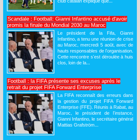
club catalan explique que...
Scandale : Football: Gianni Infantino accusé d'avoir
promis la finale du Mondial 2030 au Maroc
Le président de la Fifa, Gianni
Infantino, a tenu une réunion de crise
au Maroc, mercredi 5 août, avec de
hauts responsables de l'organisation.
Cette rencontre s'est déroulée à huis
clos, loin de la...
Football : la FIFA présente ses excuses après le
retrait du projet FIFA Forward Enterprise
La FIFA reconnaît des erreurs dans
la gestion du projet FIFA Forward
Enterprise (FFE). Réunis à Rabat, au
Maroc, le président de l'instance,
Gianni Infantino, le secrétaire général
Mattias Grafström...