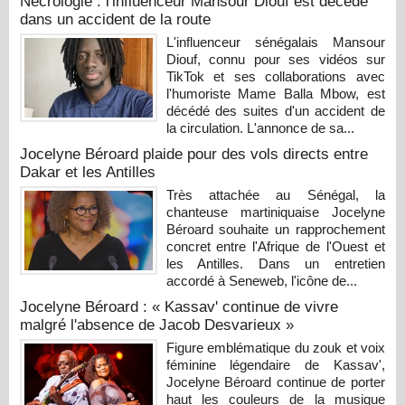
Nécrologie : l'influenceur Mansour Diouf est décédé
dans un accident de la route
L'influenceur sénégalais Mansour
Diouf, connu pour ses vidéos sur
TikTok et ses collaborations avec
l'humoriste Mame Balla Mbow, est
décédé des suites d'un accident de
la circulation. L'annonce de sa...
Jocelyne Béroard plaide pour des vols directs entre
Dakar et les Antilles
Très attachée au Sénégal, la
chanteuse martiniquaise Jocelyne
Béroard souhaite un rapprochement
concret entre l'Afrique de l'Ouest et
les Antilles. Dans un entretien
accordé à Seneweb, l'icône de...
Jocelyne Béroard : « Kassav' continue de vivre
malgré l'absence de Jacob Desvarieux »
Figure emblématique du zouk et voix
féminine légendaire de Kassav',
Jocelyne Béroard continue de porter
haut les couleurs de la musique