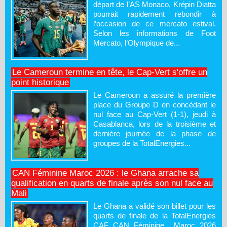
départ de l’AS Monaco, Krépin Diatta
pourrait rapidement rebondir à
l’occasion de ce mercato estival.
Selon les informations de Foot
Mercato, l’Olympique de...
Le Cameroun termine en tête, le Cap-Vert s'offre un
point historique
Le Cameroun a assuré la première
place du Groupe D en concédant le
nul face au Cap-Vert (1-1), jeudi à
Casablanca, lors de la troisième et
dernière journée de la phase de
groupes de la TotalEnergies...
CAN Féminine Maroc 2026 : le Ghana arrache sa
qualification en quarts de finale après son nul face au
Mali
Le Ghana a validé son billet pour les
quarts de finale de la TotalEnergies
CAF CAN Féminine Maroc 2026