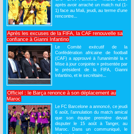
après avoir arraché un match nul (1-
1) face au Mali, jeudi, au terme d'une
rencontre...
Après les excuses de la FIFA, la CAF renouvelle sa
confiance à Gianni Infantino
Le Comité exécutif de la
Confédération africaine de football
(CAF) a approuvé à l'unanimité la «
Mise à jour conjointe » présentée par
le président de la FIFA, Gianni
Infantino, et le secrétaire...
Officiel : le Barça renonce à son déplacement au
Maroc
Le FC Barcelone a annoncé, ce jeudi
6 août, l'annulation du match amical
que son équipe première devait
disputer le 15 août à Tanger, au
Maroc. Dans un communiqué, le