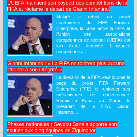
L'UEFA maintient son boycott des compétitions de la
FIFA et réclame le départ de Gianni Infantino
Malgré le retrait du projet
controversé de FIFA Forward
Enterprise, la crise entre la FIFA et
l'Union des associations
européennes de football (UEFA) est
loin d'être terminée. L'instance
européenne a...
Gianni Infantino : « La FIFA ne tolérera plus aucune
atteinte à son intégrité »
La direction de la FIFA veut tourner la
page du projet FIFA Forward
Enterprise (FFE) et renforcer ses
mécanismes de gouvernance.
Réunis à Rabat, au Maroc, le
président de la FIFA, Gianni
Infantino,...
Phases nationales : Seydou Sané a apporté son
soutien aux cinq équipes de Ziguinchor