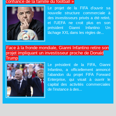
confiance de la famille du football »
Le projet de la FIFA d’ouvrir sa
nouvelle structure commerciale à
des investisseurs privés a été retiré,
et l’UEFA ne croit plus en son
président Gianni Infantino Un
lâchage XXL dans les règles de...
Face à la fronde mondiale, Gianni Infantino retire son
projet impliquant un investisseur proche de Donald
Trump
Le président de la FIFA, Gianni
Infantino, a officiellement annoncé
l'abandon du projet FIFA Forward
Enterprise, qui visait à ouvrir le
capital des activités commerciales
de l'instance à des...