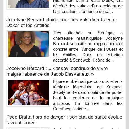
l'humoriste Mame Balla Mbow, est
décédé des suites d'un accident de
la circulation. L'annonce de sa...
Jocelyne Béroard plaide pour des vols directs entre
Dakar et les Antilles
Très attachée au Sénégal, la
chanteuse martiniquaise Jocelyne
Béroard souhaite un rapprochement
concret entre l'Afrique de l'Ouest et
les Antilles. Dans un entretien
accordé à Seneweb, l'icône de...
Jocelyne Béroard : « Kassav' continue de vivre
malgré l'absence de Jacob Desvarieux »
Figure emblématique du zouk et voix
féminine légendaire de Kassav',
Jocelyne Béroard continue de porter
haut les couleurs de la musique
antillaise. En tournée dans les
Caraïbes, l'artiste...
Paco Diatta hors de danger : son état de santé évolue
favorablement