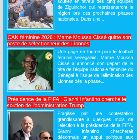
soutien en faveur des cinq équipes
de Ziguinchor qui représenteront la
région lors des prochaines phases
nationales. Dans une...
CAN féminine 2026 : Mame Moussa Cissé quitte son
poste de sélectionneur des Lionnes
Une page se tourne pour le football
féminin sénégalais. Mame Moussa
Cissé a annoncé son départ de la
tête de l’équipe nationale féminine du
Sénégal à l’issue de l’élimination des
Lionnes dès la phase...
Présidence de la FIFA : Gianni Infantino cherche le
soutien de l'administration Trump
Fragilisé par une contestation
grandissante à quelques mois de
l'élection à la présidence de la FIFA,
Gianni Infantino chercherait
désormais un appui politique aux