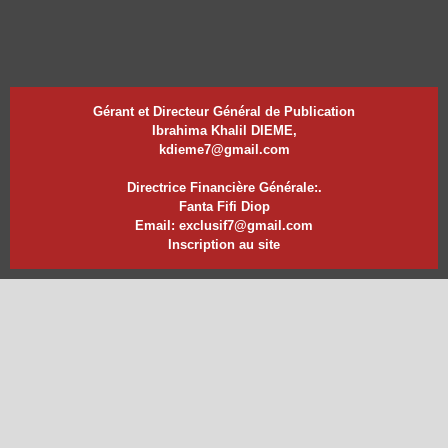
Gérant et Directeur Général de Publication
Ibrahima Khalil DIEME,
kdieme7@gmail.com
Directrice Financière Générale:.
Fanta Fifi Diop
Email: exclusif7@gmail.com
Inscription au site