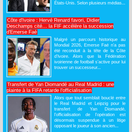
États-Unis. Selon plusieurs médias...
Côte d'Ivoire : Hervé Renard favori, Didier
Deschamps cité… la FIF accélère la succession
d'Emerse Faé
Malgré un parcours historique au
Mondial 2026, Emerse Faé n'a pas
été reconduit à la tête de la Côte
d'Ivoire. Alors que la Fédération
ivoirienne de football s'active pour lui
trouver un successeur...
Transfert de Yan Diomandé au Real Madrid : une
plainte à la FIFA retarde l'officialisation
Alors que tout semblait bouclé entre
le Real Madrid et Leipzig pour le
transfert de Yan Diomandé,
l'officialisation de l'opération est
désormais suspendue à un litige
opposant le joueur à son ancien...