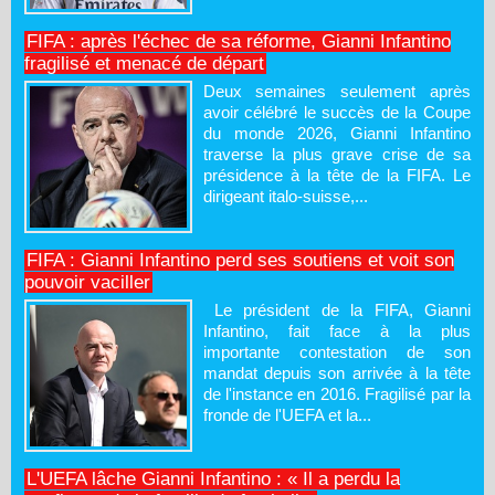
FIFA : après l'échec de sa réforme, Gianni Infantino
fragilisé et menacé de départ
Deux semaines seulement après
avoir célébré le succès de la Coupe
du monde 2026, Gianni Infantino
traverse la plus grave crise de sa
présidence à la tête de la FIFA. Le
dirigeant italo-suisse,...
FIFA : Gianni Infantino perd ses soutiens et voit son
pouvoir vaciller
Le président de la FIFA, Gianni
Infantino, fait face à la plus
importante contestation de son
mandat depuis son arrivée à la tête
de l'instance en 2016. Fragilisé par la
fronde de l'UEFA et la...
L'UEFA lâche Gianni Infantino : « Il a perdu la