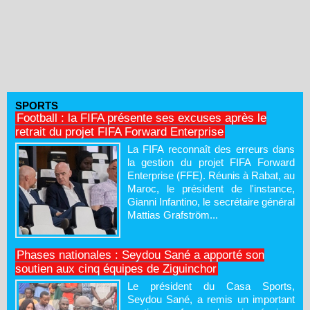
SPORTS
Football : la FIFA présente ses excuses après le
retrait du projet FIFA Forward Enterprise
La FIFA reconnaît des erreurs dans
la gestion du projet FIFA Forward
Enterprise (FFE). Réunis à Rabat, au
Maroc, le président de l'instance,
Gianni Infantino, le secrétaire général
Mattias Grafström...
Phases nationales : Seydou Sané a apporté son
soutien aux cinq équipes de Ziguinchor
Le président du Casa Sports,
Seydou Sané, a remis un important