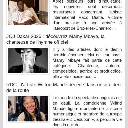
Après plusieurs jours d'inquiétude,
les nouvelles sont désormais
rassurantes concernant l'artiste
international Paco Diatta. Victime
d'un malaise à son arrivée à
l'aéroport de Bruxelles-Charleroi...
JOJ Dakar 2026 : découvrez Mamy Mbaye, la
chanteuse de l'hymne officiel
Il y a des artistes dont le destin
semble épouser celui de leur pays.
Mamy Mbaye fait partie de cette
catégorie. Chanteuse, auteure-
compositrice, actrice et productrice,
elle a été choisie pour...
RDC : l'artiste Wilfrid Mandé décède dans un accident
de la route
Le monde du spectacle congolais est
en deuil. La comédienne Wilfrid
Mandé, figure montante de la scène
humoristique et membre de la troupe
théâtrale « Cedubon », a perdu la vie
dans la nuit de...