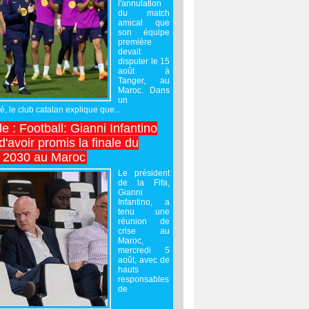
l'annulation
du match
amical que
son équipe
première
devait
disputer le 15
août à
Tanger, au
Maroc. Dans
un
 le club catalan explique que...
e : Football: Gianni Infantino
'avoir promis la finale du
 2030 au Maroc
Le président
de la Fifa,
Gianni
Infantino, a
tenu une
réunion de
crise au
Maroc,
mercredi 5
août, avec de
hauts
responsables
de