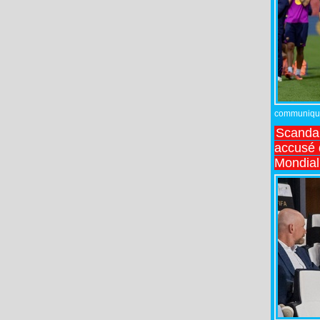
communiqué,
Scandal
accusé d
Mondial