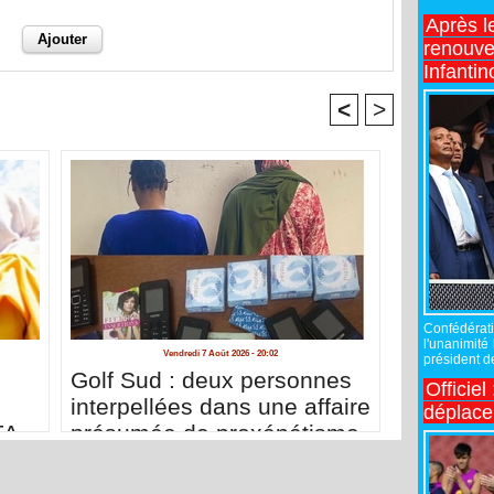
Après l
renouve
Infantin
<
>
Confédérati
l'unanimité
Vendredi 7 Août 2026 - 20:02
président de
Golf Sud : deux personnes
Officiel
interpellées dans une affaire
déplac
FA
présumée de proxénétisme