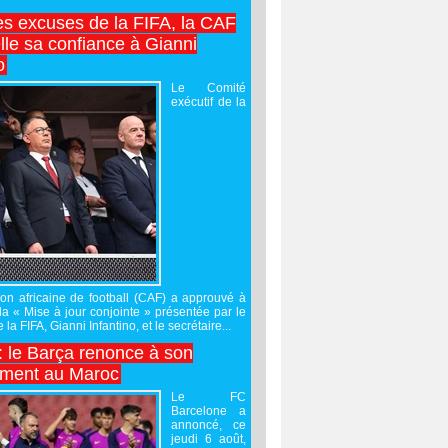
es excuses de la FIFA, la CAF
lle sa confiance à Gianni
o
Le Comité
exécutif de la
on africaine de football (CAF) a approuvé à
 la « Mise à jour conjointe » présentée par le
 la FIFA, Gianni Infantino, et le secrétaire...
 : le Barça renonce à son
ement au Maroc
Le FC
Barcelone a
annoncé, ce
jeudi 6 août,