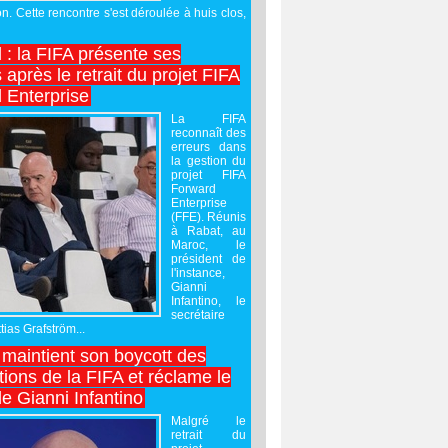
on. Cette rencontre s'est déroulée à huis clos,
l : la FIFA présente ses
après le retrait du projet FIFA
 Enterprise
La FIFA
reconnaît des
erreurs dans
la gestion du
projet FIFA
Forward
Enterprise
(FFE). Réunis
à Rabat, au
Maroc, le
président de
l'instance,
Gianni
Infantino, le
secrétaire
ias Grafström...
maintient son boycott des
ions de la FIFA et réclame le
e Gianni Infantino
Malgré le
retrait du