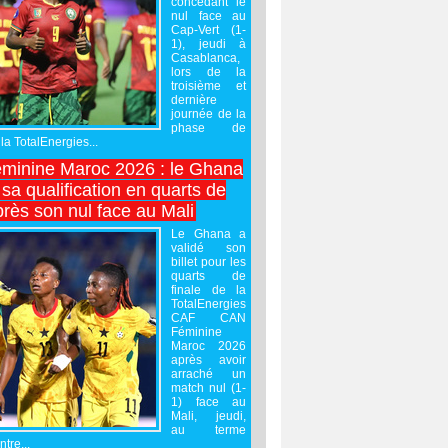
concédant le
nul face au
Cap-Vert (1-
1), jeudi à
Casablanca,
lors de la
troisième et
dernière
journée de la
phase de
la TotalEnergies...
minine Maroc 2026 : le Ghana
sa qualification en quarts de
près son nul face au Mali
Le Ghana a
validé son
billet pour les
quarts de
finale de la
TotalEnergies
CAF CAN
Féminine
Maroc 2026
après avoir
arraché un
match nul (1-
1) face au
Mali, jeudi,
au terme
tre...