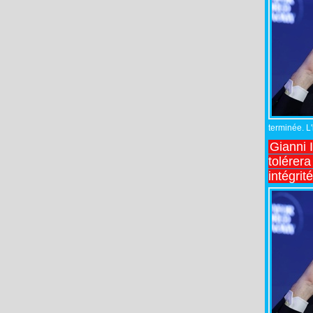
terminée. L
Gianni 
tolérera
intégrit