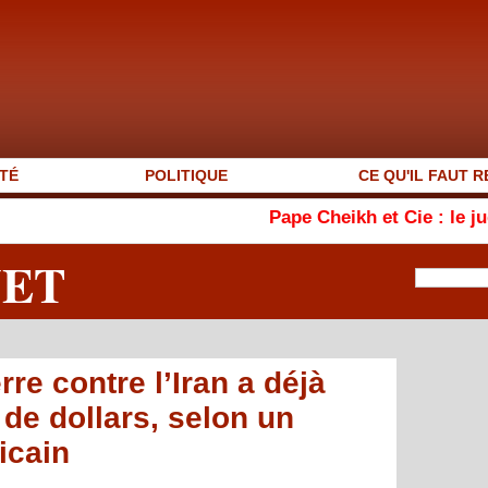
TÉ
POLITIQUE
CE QU'IL FAUT R
Pape Cheikh et Cie : le juge blanchit 2
NET
rre contre l’Iran a déjà
 de dollars, selon un
icain