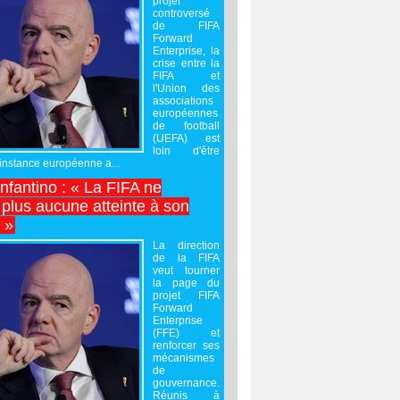
projet
controversé
de FIFA
Forward
Enterprise, la
crise entre la
FIFA et
l'Union des
associations
européennes
de football
(UEFA) est
loin d'être
'instance européenne a...
Infantino : « La FIFA ne
 plus aucune atteinte à son
é »
La direction
de la FIFA
veut tourner
la page du
projet FIFA
Forward
Enterprise
(FFE) et
renforcer ses
mécanismes
de
gouvernance.
Réunis à