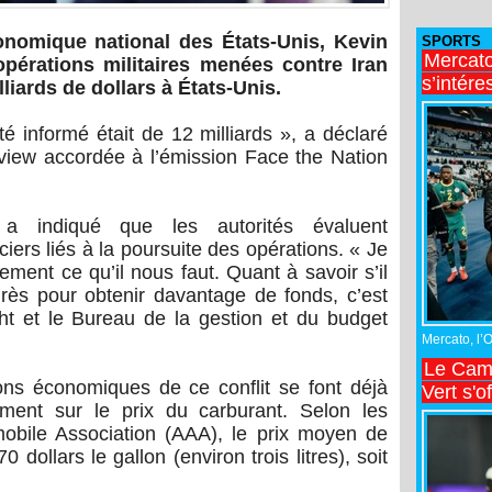
onomique national des États-Unis, Kevin
SPORTS
Mercato
opérations militaires menées contre Iran
s’intére
liards de dollars à États-Unis.
été informé était de 12 milliards », a déclaré
rview accordée à l’émission Face the Nation
 a indiqué que les autorités évaluent
iers liés à la poursuite des opérations. « Je
ment ce qu’il nous faut. Quant à savoir s’il
rès pour obtenir davantage de fonds, c’est
t et le Bureau de la gestion et du budget
Mercato, l’
Le Came
ons économiques de ce conflit se font déjà
Vert s'o
mment sur le prix du carburant. Selon les
obile Association (AAA), le prix moyen de
 dollars le gallon (environ trois litres), soit