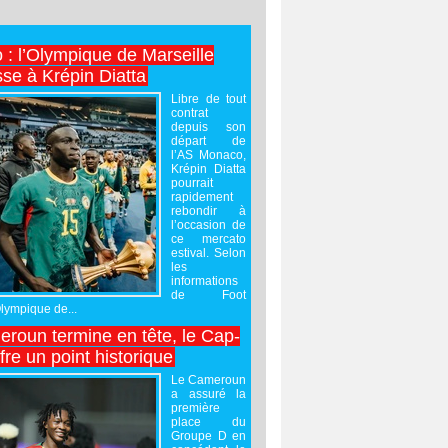
 : l’Olympique de Marseille
sse à Krépin Diatta
Libre de tout
contrat
depuis son
départ de
l’AS Monaco,
Krépin Diatta
pourrait
rapidement
rebondir à
l’occasion de
ce mercato
estival. Selon
les
informations
de Foot
Olympique de...
roun termine en tête, le Cap-
ffre un point historique
Le Cameroun
a assuré la
première
place du
Groupe D en