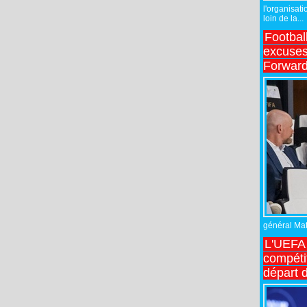
l'organisati
loin de la...
Footbal
excuses 
Forward
général Matt
L'UEFA 
compétit
départ d