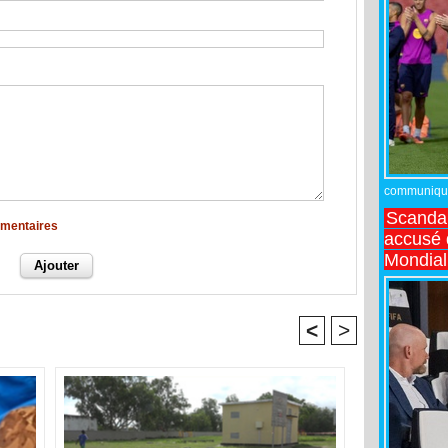
communiqué,
Scandal
mmentaires
accusé d
Mondial
<
>