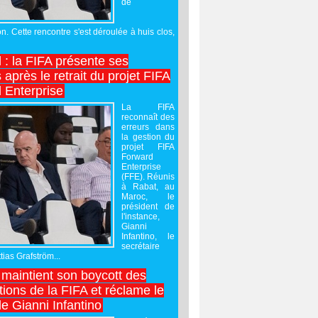
de
on. Cette rencontre s'est déroulée à huis clos,
l : la FIFA présente ses
après le retrait du projet FIFA
 Enterprise
La FIFA
reconnaît des
erreurs dans
la gestion du
projet FIFA
Forward
Enterprise
(FFE). Réunis
à Rabat, au
Maroc, le
président de
l'instance,
Gianni
Infantino, le
secrétaire
ias Grafström...
maintient son boycott des
ions de la FIFA et réclame le
e Gianni Infantino