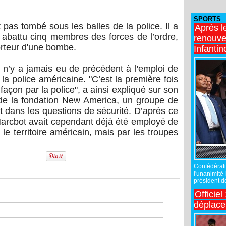
SPORTS
pas tombé sous les balles de la police. Il a
Après l
ir abattu cinq membres des forces de l’ordre,
renouve
rteur d'une bombe.
Infantin
 n’y a jamais eu de précédent à l'emploi de
e la police américaine. "C’est la première fois
 façon par la police", a ainsi expliqué sur son
 de la fondation New America, un groupe de
t dans les questions de sécurité. D’après ce
 Marcbot avait cependant déjà été employé de
le territoire américain, mais par les troupes
Confédérati
l'unanimité
président de
Officiel
déplac