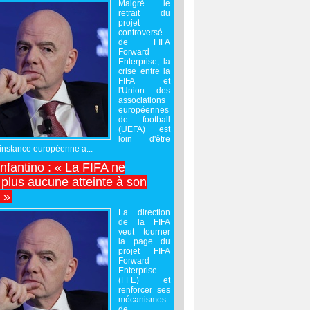
Malgré le
retrait du
projet
controversé
de FIFA
Forward
Enterprise, la
crise entre la
FIFA et
l'Union des
associations
européennes
de football
(UEFA) est
loin d'être
'instance européenne a...
Infantino : « La FIFA ne
 plus aucune atteinte à son
é »
La direction
de la FIFA
veut tourner
la page du
projet FIFA
Forward
Enterprise
(FFE) et
renforcer ses
mécanismes
de