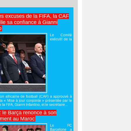
es excuses de la FIFA, la CAF
lle sa confiance à Gianni
o
Le Comité
exécutif de la
on africaine de football (CAF) a approuvé à
 la « Mise à jour conjointe » présentée par le
 la FIFA, Gianni Infantino, et le secrétaire...
 : le Barça renonce à son
ement au Maroc
Le FC
Barcelone a