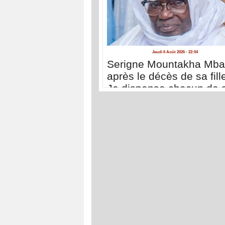
Jeudi 6 Août 2026 - 22:04
Serigne Mountakha Mb
après le décès de sa fille
Je dispense chacun de 
déplacer à Touba pour 
présenter ses condoléa
»