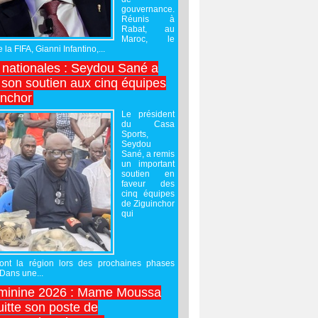
gouvernance.
Réunis à
Rabat, au
Maroc, le
 la FIFA, Gianni Infantino,...
nationales : Seydou Sané a
 son soutien aux cinq équipes
inchor
Le président
du Casa
Sports,
Seydou
Sané, a remis
un important
soutien en
faveur des
cinq équipes
de Ziguinchor
qui
ront la région lors des prochaines phases
 Dans une...
minine 2026 : Mame Moussa
uitte son poste de