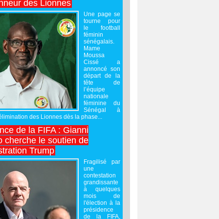
onneur des Lionnes
Une page se
tourne pour
le football
féminin
sénégalais.
Mame
Moussa
Cissé a
annoncé son
départ de la
tête de
l’équipe
nationale
féminine du
Sénégal à
’élimination des Lionnes dès la phase...
nce de la FIFA : Gianni
o cherche le soutien de
stration Trump
Fragilisé par
une
contestation
grandissante
à quelques
mois de
l'élection à la
présidence
de la FIFA,