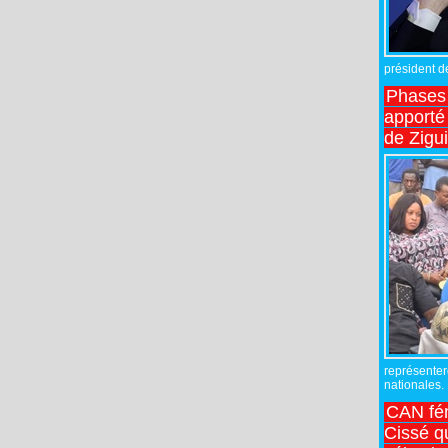
président de
Phases 
apporté
de Zigu
représente
nationales.
CAN fé
Cissé q