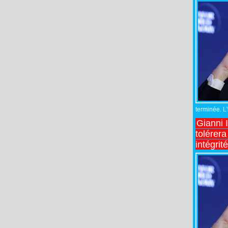
terminée. L
Gianni 
tolérera
intégrit